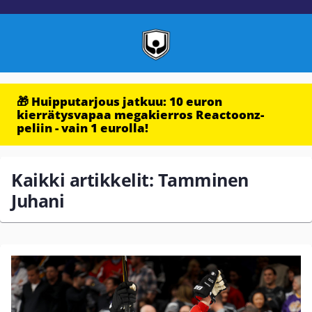
🎁 Huipputarjous jatkuu: 10 euron
kierrätysvapaa megakierros Reactoonz-
peliin - vain 1 eurolla!
Kaikki artikkelit: Tamminen
Juhani