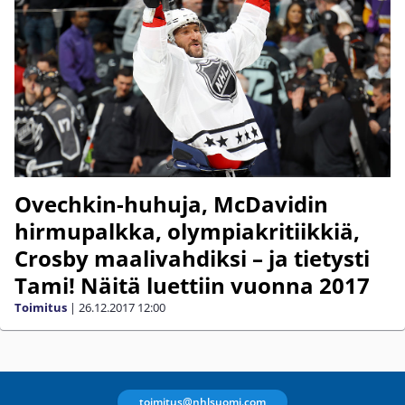
Ovechkin-huhuja, McDavidin
hirmupalkka, olympiakritiikkiä,
Crosby maalivahdiksi – ja tietysti
Tami! Näitä luettiin vuonna 2017
Toimitus
|
26.12.2017
12:00
toimitus@nhlsuomi.com