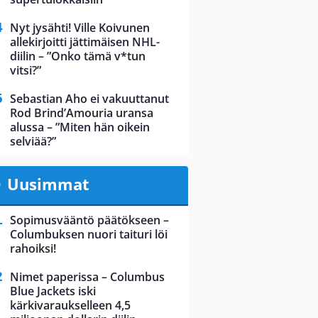
Nyt jysähti! Ville Koivunen
allekirjoitti jättimäisen NHL-
diilin – ”Onko tämä v*tun
vitsi?”
Sebastian Aho ei vakuuttanut
Rod Brind’Amouria uransa
alussa – ”Miten hän oikein
selviää?”
Uusimmat
Sopimusvääntö päätökseen –
Columbuksen nuori taituri löi
rahoiksi!
Nimet paperissa – Columbus
Blue Jackets iski
kärkivaraukselleen 4,5