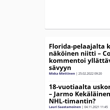
Florida-pelaajalt
näköinen niitti – C
kommentoi yllättä
sävyyn
Miska Miettinen
|
25.02.2022
09:20
18-vuotiaalta usk
– Jarmo Kekäläinen
NHL-timantin?
Lauri Saastamoinen
|
04.11.2021
11:45