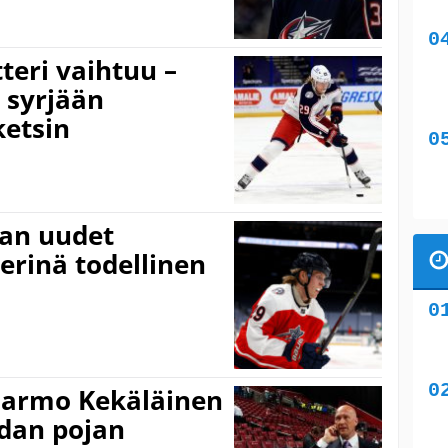
teri vaihtuu –
 syrjään
ketsin
van uudet
terinä todellinen
Jarmo Kekäläinen
ndan pojan