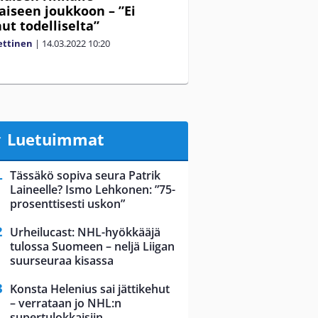
aiseen joukkoon – ”Ei
ut todelliselta”
ettinen
|
14.03.2022
10:20
Luetuimmat
Tässäkö sopiva seura Patrik
Laineelle? Ismo Lehkonen: ”75-
prosenttisesti uskon”
Urheilucast: NHL-hyökkääjä
tulossa Suomeen – neljä Liigan
suurseuraa kisassa
Konsta Helenius sai jättikehut
– verrataan jo NHL:n
supertulokkaisiin