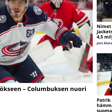
Nimet 
Jacket
4,5 mil
Joni Alat
ökseen – Columbuksen nuori
Patrik
hämmäs
suomal