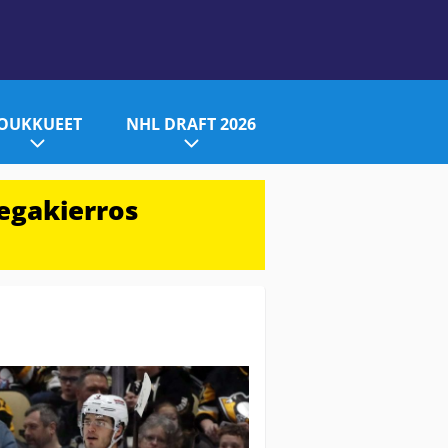
JOUKKUEET
NHL DRAFT 2026
egakierros