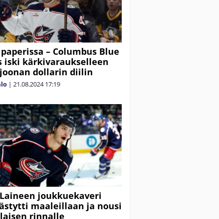
paperissa – Columbus Blue
s iski kärkivaraukselleen
joonan dollarin diilin
alo
|
21.08.2024
17:19
 Laineen joukkuekaveri
tytti maaleillaan ja nousi
aisen rinnalle