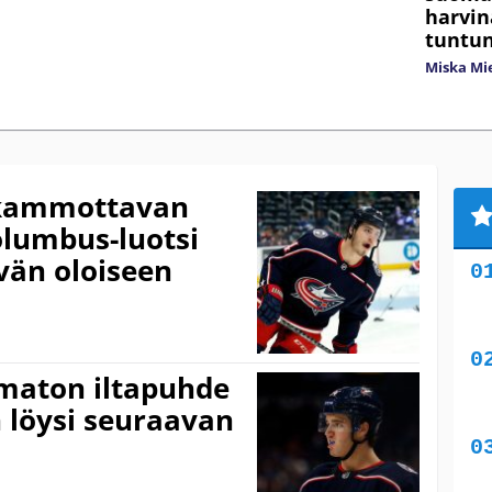
harvin
tuntun
Miska Mi
a kammottavan
olumbus-luotsi
vän oloiseen
omaton iltapuhde
 löysi seuraavan