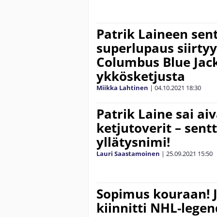
Patrik Laineen sent
superlupaus siirtyy
Columbus Blue Jac
ykkösketjusta
Miikka Lahtinen
|
04.10.2021
18:30
Patrik Laine sai ai
ketjutoverit – sent
yllätysnimi!
Lauri Saastamoinen
|
25.09.2021
15:50
Sopimus kouraan! 
kiinnitti NHL-lege