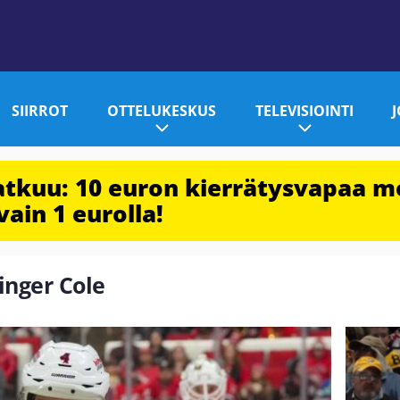
SIIRROT
OTTELUKESKUS
TELEVISIOINTI
jatkuu: 10 euron kierrätysvapaa m
vain 1 eurolla!
linger Cole