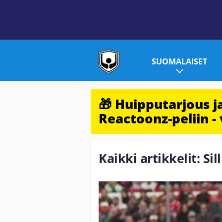
SUOMALAISET
🎁 Huipputarjous 
Reactoonz-peliin - 
Kaikki artikkelit: Sil