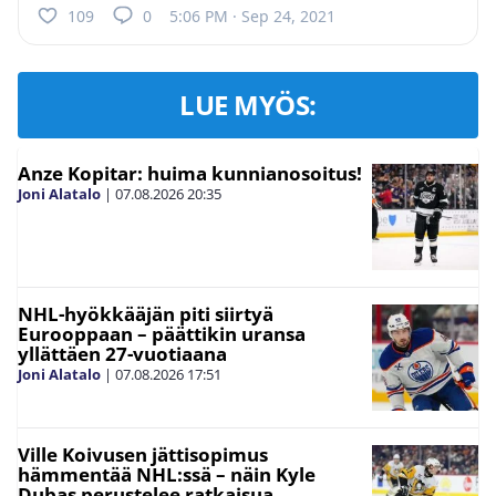
109
0
5:06 PM · Sep 24, 2021
LUE MYÖS:
Anze Kopitar: huima kunnianosoitus!
Joni Alatalo
|
07.08.2026
20:35
NHL-hyökkääjän piti siirtyä
Eurooppaan – päättikin uransa
yllättäen 27-vuotiaana
Joni Alatalo
|
07.08.2026
17:51
Ville Koivusen jättisopimus
hämmentää NHL:ssä – näin Kyle
Dubas perustelee ratkaisua