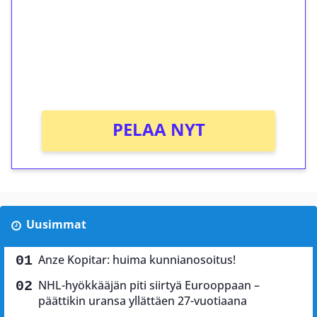
Talleta 1€
Saat heti 50 ilmaiskierrosta Tuohi 1000 -
peliin (arvo 0,20€ per kierros)!
Ei kierrätysvaatimusta!
PELAA NYT
Uusimmat
Anze Kopitar: huima kunnianosoitus!
NHL-hyökkääjän piti siirtyä Eurooppaan –
päättikin uransa yllättäen 27-vuotiaana