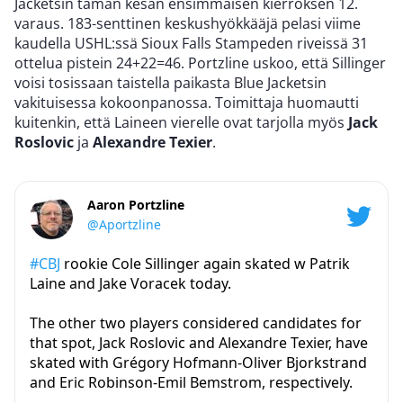
Jacketsin tämän kesän ensimmäisen kierroksen 12.
varaus. 183-senttinen keskushyökkääjä pelasi viime
kaudella USHL:ssä Sioux Falls Stampeden riveissä 31
ottelua pistein 24+22=46. Portzline uskoo, että Sillinger
voisi tosissaan taistella paikasta Blue Jacketsin
vakituisessa kokoonpanossa. Toimittaja huomautti
kuitenkin, että Laineen vierelle ovat tarjolla myös
Jack
Roslovic
ja
Alexandre Texier
.
Aaron Portzline
@Aportzline
#CBJ
rookie Cole Sillinger again skated w Patrik
Laine and Jake Voracek today.
The other two players considered candidates for
that spot, Jack Roslovic and Alexandre Texier, have
skated with Grégory Hofmann-Oliver Bjorkstrand
and Eric Robinson-Emil Bemstrom, respectively.