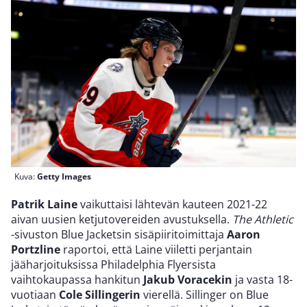
Kuva:
Getty Images
Patrik Laine
vaikuttaisi lähtevän kauteen 2021-22
aivan uusien ketjutovereiden avustuksella.
The Athletic
-sivuston Blue Jacketsin sisäpiiritoimittaja
Aaron
Portzline
raportoi, että Laine viiletti perjantain
jääharjoituksissa Philadelphia Flyersista
vaihtokaupassa hankitun
Jakub Voracekin
ja vasta 18-
vuotiaan
Cole Sillingerin
vierellä. Sillinger on Blue