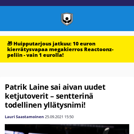
🎁 Huipputarjous jatkuu: 10 euron
kierrätysvapaa megakierros Reactoonz-
peliin - vain 1 eurolla!
Patrik Laine sai aivan uudet
ketjutoverit – sentterinä
todellinen yllätysnimi!
Lauri Saastamoinen
25.09.2021
15:50