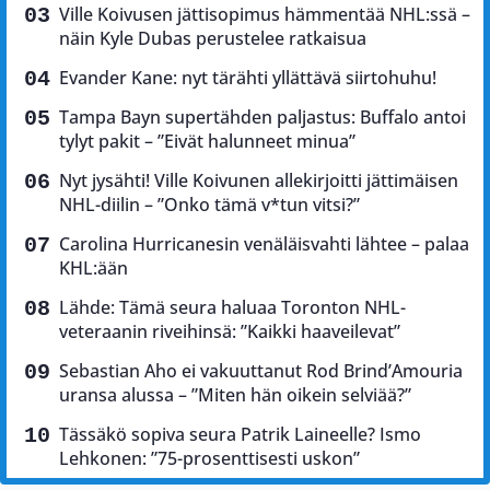
Ville Koivusen jättisopimus hämmentää NHL:ssä –
näin Kyle Dubas perustelee ratkaisua
Evander Kane: nyt tärähti yllättävä siirtohuhu!
Tampa Bayn supertähden paljastus: Buffalo antoi
tylyt pakit – ”Eivät halunneet minua”
Nyt jysähti! Ville Koivunen allekirjoitti jättimäisen
NHL-diilin – ”Onko tämä v*tun vitsi?”
Carolina Hurricanesin venäläisvahti lähtee – palaa
KHL:ään
Lähde: Tämä seura haluaa Toronton NHL-
veteraanin riveihinsä: ”Kaikki haaveilevat”
Sebastian Aho ei vakuuttanut Rod Brind’Amouria
uransa alussa – ”Miten hän oikein selviää?”
Tässäkö sopiva seura Patrik Laineelle? Ismo
Lehkonen: ”75-prosenttisesti uskon”