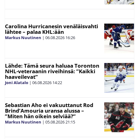
Carolina Hurricanesin venäläisvahti
lähtee – palaa KHL:ään
Markus Nuutinen
|
06.08.2026
16:26
Lähde: Tämä seura haluaa Toronton
NHL-veteraanin riveihinsä: ”Kaikki
haaveilevat”
Joni Alatalo
|
06.08.2026
14:22
Sebastian Aho ei vakuuttanut Rod
Brind’Amouria uransa alussa –
”Miten hän oikein selviää?”
Markus Nuutinen
|
05.08.2026
21:15