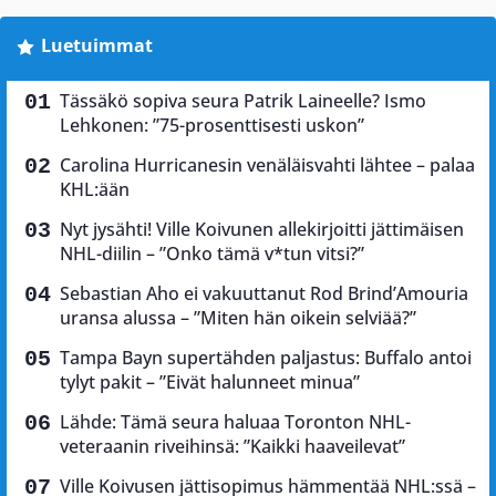
Luetuimmat
Tässäkö sopiva seura Patrik Laineelle? Ismo
Lehkonen: ”75-prosenttisesti uskon”
Carolina Hurricanesin venäläisvahti lähtee – palaa
KHL:ään
Nyt jysähti! Ville Koivunen allekirjoitti jättimäisen
NHL-diilin – ”Onko tämä v*tun vitsi?”
Sebastian Aho ei vakuuttanut Rod Brind’Amouria
uransa alussa – ”Miten hän oikein selviää?”
Tampa Bayn supertähden paljastus: Buffalo antoi
tylyt pakit – ”Eivät halunneet minua”
Lähde: Tämä seura haluaa Toronton NHL-
veteraanin riveihinsä: ”Kaikki haaveilevat”
Ville Koivusen jättisopimus hämmentää NHL:ssä –