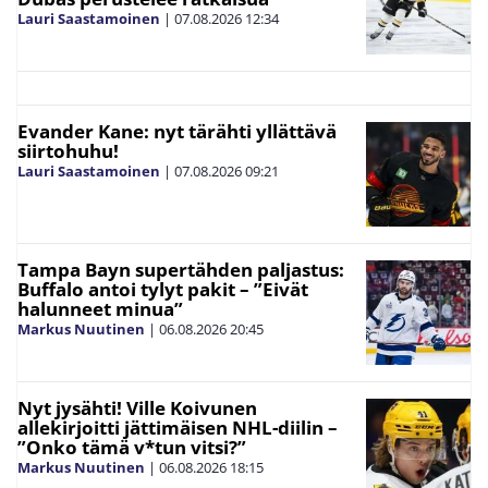
Lauri Saastamoinen
|
07.08.2026
12:34
Evander Kane: nyt tärähti yllättävä
siirtohuhu!
Lauri Saastamoinen
|
07.08.2026
09:21
Tampa Bayn supertähden paljastus:
Buffalo antoi tylyt pakit – ”Eivät
halunneet minua”
Markus Nuutinen
|
06.08.2026
20:45
Nyt jysähti! Ville Koivunen
allekirjoitti jättimäisen NHL-diilin –
”Onko tämä v*tun vitsi?”
Markus Nuutinen
|
06.08.2026
18:15