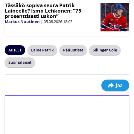
Tässäkö sopiva seura Patrik
Laineelle? Ismo Lehkonen: ”75-
prosenttisesti uskon”
Markus Nuutinen
|
05.08.2026
18:03
AIHEET
Laine Patrik
Pääuutiset
Sillinger Cole
Suomalaiset
Jaa
1€ = 10€ arvosta
ilmaiskierroksia ilman
kierrätystä!