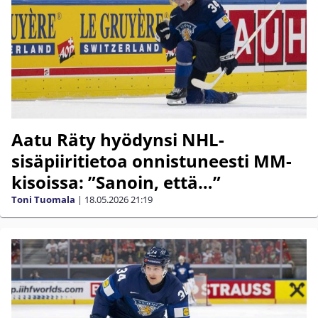
Aatu Räty hyödynsi NHL-
sisäpiiritietoa onnistuneesti MM-
kisoissa: ”Sanoin, että…”
Toni Tuomala
|
18.05.2026
21:19