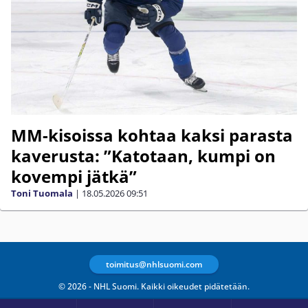
MM-kisoissa kohtaa kaksi parasta
kaverusta: ”Katotaan, kumpi on
kovempi jätkä”
Toni Tuomala
|
18.05.2026
09:51
toimitus@nhlsuomi.com
© 2026 - NHL Suomi. Kaikki oikeudet pidätetään.