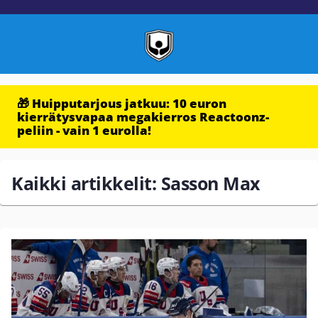
🎁 Huipputarjous jatkuu: 10 euron
kierrätysvapaa megakierros Reactoonz-
peliin - vain 1 eurolla!
Kaikki artikkelit: Sasson Max