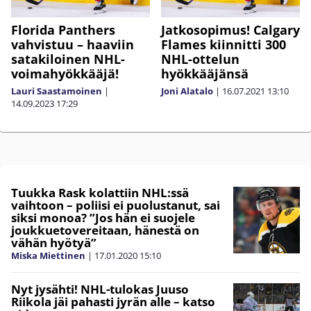
Florida Panthers
Jatkosopimus! Calgary
vahvistuu – haaviin
Flames kiinnitti 300
satakiloinen NHL-
NHL-ottelun
voimahyökkääjä!
hyökkääjänsä
Lauri Saastamoinen
|
Joni Alatalo
|
16.07.2021
13:10
14.09.2023
17:29
Tuukka Rask kolattiin NHL:ssä
vaihtoon – poliisi ei puolustanut, sai
siksi monoa? ”Jos hän ei suojele
joukkuetovereitaan, hänestä on
vähän hyötyä”
Miska Miettinen
|
17.01.2020
15:10
Nyt jysähti! NHL-tulokas Juuso
Riikola jäi pahasti jyrän alle – katso