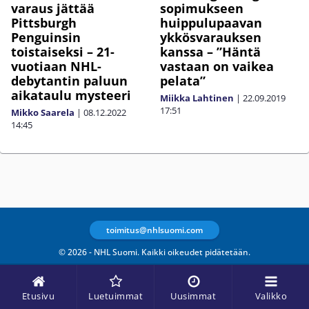
varaus jättää
sopimukseen
Pittsburgh
huippulupaavan
Penguinsin
ykkösvarauksen
toistaiseksi – 21-
kanssa – ”Häntä
vuotiaan NHL-
vastaan on vaikea
debytantin paluun
pelata”
aikataulu mysteeri
Miikka Lahtinen
|
22.09.2019
17:51
Mikko Saarela
|
08.12.2022
14:45
toimitus@nhlsuomi.com
© 2026 - NHL Suomi. Kaikki oikeudet pidätetään.
Etusivu
Luetuimmat
Uusimmat
Valikko