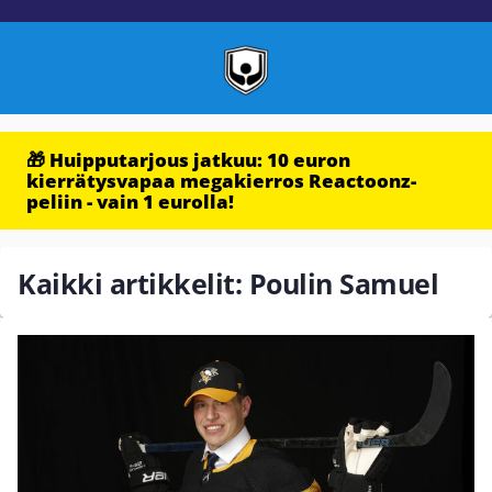
🎁 Huipputarjous jatkuu: 10 euron
kierrätysvapaa megakierros Reactoonz-
peliin - vain 1 eurolla!
Kaikki artikkelit: Poulin Samuel