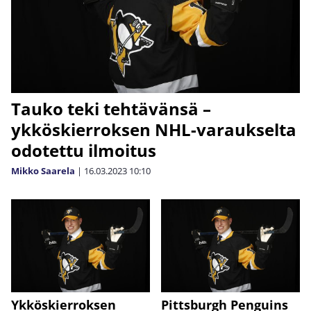
Tauko teki tehtävänsä –
ykköskierroksen NHL-varaukselta
odotettu ilmoitus
Mikko Saarela
|
16.03.2023
10:10
Ykköskierroksen
Pittsburgh Penguins