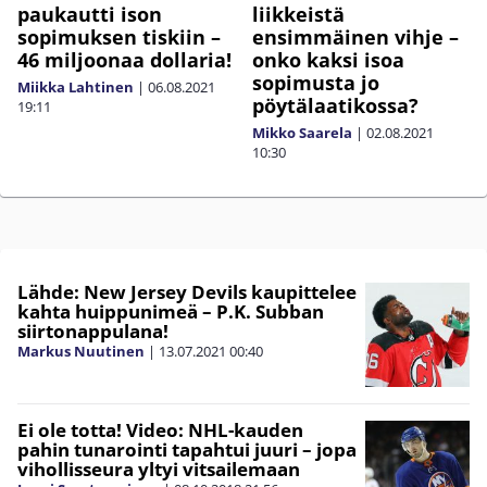
paukautti ison
liikkeistä
sopimuksen tiskiin –
ensimmäinen vihje –
46 miljoonaa dollaria!
onko kaksi isoa
sopimusta jo
Miikka Lahtinen
|
06.08.2021
pöytälaatikossa?
19:11
Mikko Saarela
|
02.08.2021
10:30
Lähde: New Jersey Devils kaupittelee
kahta huippunimeä – P.K. Subban
siirtonappulana!
Markus Nuutinen
|
13.07.2021
00:40
Ei ole totta! Video: NHL-kauden
pahin tunarointi tapahtui juuri – jopa
vihollisseura yltyi vitsailemaan