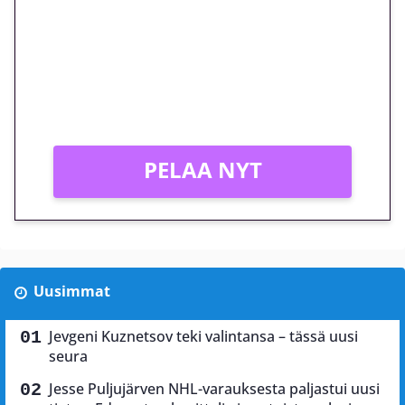
megakierros Reactoonz-
peliin – vain 1 eurolla!
Peli: Reactoonz
Vain uusille asiakkaille!
PELAA NYT
Uusimmat
Jevgeni Kuznetsov teki valintansa – tässä uusi
seura
Jesse Puljujärven NHL-varauksesta paljastui uusi