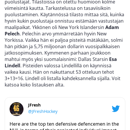
puolustajat. Tilastoissa on otettu huomioon kolme
viimeisintä kautta. Tarkastelussa on tasaviisikoin
puolustaminen. Käytännössä tilasto mittaa sitä, kuinka
hyvin kukin puolustaja onnistuu estämään vastustajan
maalipaikat. Ykkönen oli New York Islandersin
Adam
Pelech
. Pelechin arvo ymmärretään hyvin New
Yorkissa. Vaikka hän ei paljoa pisteitä mätäkään, solmi
hän pitkän ja 5,75 miljoonan dollarin vuosipalkkaisen
jatkosopimuksen. Kymmenen parhaan joukkoon
mahtui myös yksi suomalaisnimi: Dallas Starsin
Esa
Lindell
. Pisteiden valossa Lindellillä on käynnissä
vaikea kausi. Hän on nakuttanut 53 otteluun tehot
3+13=16. Lindell oli listalla kahdeksannella sijalla. Voit
katsoa koko listauksen alta.
JFresh
@JFreshHockey
Here are the top ten defensive defencemen in the