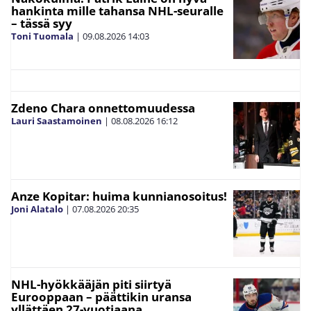
hankinta mille tahansa NHL-seuralle
– tässä syy
Toni Tuomala
|
09.08.2026
14:03
Zdeno Chara onnettomuudessa
Lauri Saastamoinen
|
08.08.2026
16:12
Anze Kopitar: huima kunnianosoitus!
Joni Alatalo
|
07.08.2026
20:35
NHL-hyökkääjän piti siirtyä
Eurooppaan – päättikin uransa
yllättäen 27-vuotiaana