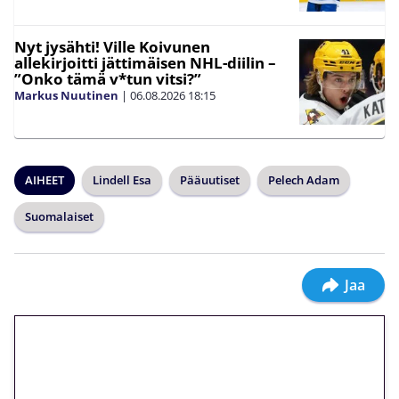
Nyt jysähti! Ville Koivunen
allekirjoitti jättimäisen NHL-diilin –
”Onko tämä v*tun vitsi?”
Markus Nuutinen
|
06.08.2026
18:15
AIHEET
Lindell Esa
Pääuutiset
Pelech Adam
Suomalaiset
Jaa
🎁 Huipputarjous jatkuu: 10
euron kierrätysvapaa