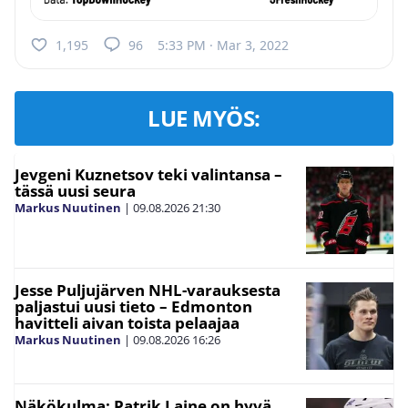
1,195
96
5:33 PM · Mar 3, 2022
LUE MYÖS:
Jevgeni Kuznetsov teki valintansa –
tässä uusi seura
Markus Nuutinen
|
09.08.2026
21:30
Jesse Puljujärven NHL-varauksesta
paljastui uusi tieto – Edmonton
havitteli aivan toista pelaajaa
Markus Nuutinen
|
09.08.2026
16:26
Näkökulma: Patrik Laine on hyvä