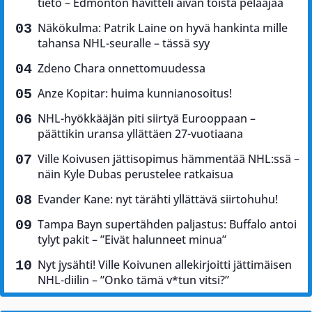
tieto – Edmonton havitteli aivan toista pelaajaa
Näkökulma: Patrik Laine on hyvä hankinta mille
tahansa NHL-seuralle – tässä syy
Zdeno Chara onnettomuudessa
Anze Kopitar: huima kunnianosoitus!
NHL-hyökkääjän piti siirtyä Eurooppaan –
päättikin uransa yllättäen 27-vuotiaana
Ville Koivusen jättisopimus hämmentää NHL:ssä –
näin Kyle Dubas perustelee ratkaisua
Evander Kane: nyt tärähti yllättävä siirtohuhu!
Tampa Bayn supertähden paljastus: Buffalo antoi
tylyt pakit – ”Eivät halunneet minua”
Nyt jysähti! Ville Koivunen allekirjoitti jättimäisen
NHL-diilin – ”Onko tämä v*tun vitsi?”