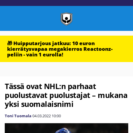
🎁 Huipputarjous jatkuu: 10 euron
kierrätysvapaa megakierros Reactoonz-
peliin - vain 1 eurolla!
Tässä ovat NHL:n parhaat
puolustavat puolustajat – mukana
yksi suomalaisnimi
Toni Tuomala
04.03.2022
10:00