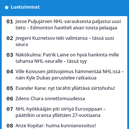
Luetuimmat
Jesse Puljujärven NHL-varauksesta paljastui uusi
tieto – Edmonton havitteli aivan toista pelaajaa
Jevgeni Kuznetsov teki valintansa – tässä uusi
seura
Näkökulma: Patrik Laine on hyvä hankinta mille
tahansa NHL-seuralle – tässä syy
Ville Koivusen jättisopimus hämmentää NHL:ssä –
näin Kyle Dubas perustelee ratkaisua
Evander Kane: nyt tärähti yllättävä siirtohuhu!
Zdeno Chara onnettomuudessa
NHL-hyökkääjän piti siirtyä Eurooppaan –
päättikin uransa yllättäen 27-vuotiaana
Anze Kopitar: huima kunnianosoitus!