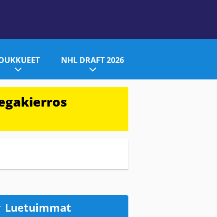
JOUKKUEET
NHL DRAFT 2026
egakierros
Luetuimmat