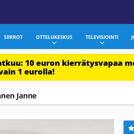
SIIRROT
OTTELUKESKUS
TELEVISIOINTI
jatkuu: 10 euron kierrätysvapaa m
vain 1 eurolla!
janen Janne