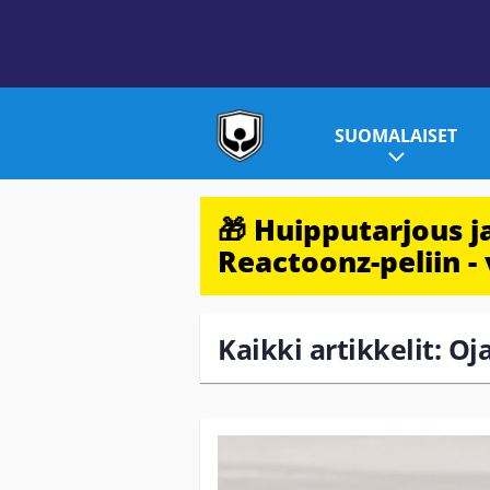
SUOMALAISET
🎁 Huipputarjous 
Reactoonz-peliin - 
Kaikki artikkelit: O