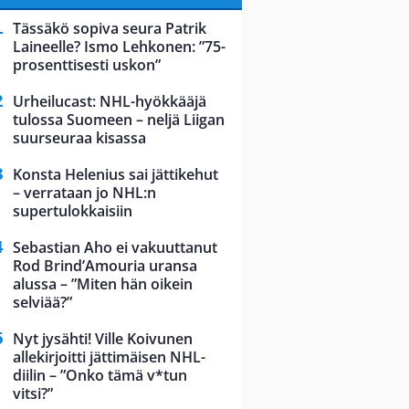
Tässäkö sopiva seura Patrik
Laineelle? Ismo Lehkonen: ”75-
prosenttisesti uskon”
Urheilucast: NHL-hyökkääjä
tulossa Suomeen – neljä Liigan
suurseuraa kisassa
Konsta Helenius sai jättikehut
– verrataan jo NHL:n
supertulokkaisiin
Sebastian Aho ei vakuuttanut
Rod Brind’Amouria uransa
alussa – ”Miten hän oikein
selviää?”
Nyt jysähti! Ville Koivunen
allekirjoitti jättimäisen NHL-
diilin – ”Onko tämä v*tun
vitsi?”