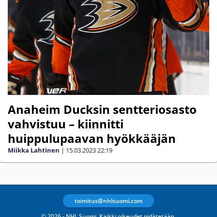
Anaheim Ducksin sentteriosasto
vahvistuu – kiinnitti
huippulupaavan hyökkääjän
Miikka Lahtinen
|
15.03.2023
22:19
toimitus@nhlsuomi.com
© 2026 - NHL Suomi. Kaikki oikeudet pidätetään.