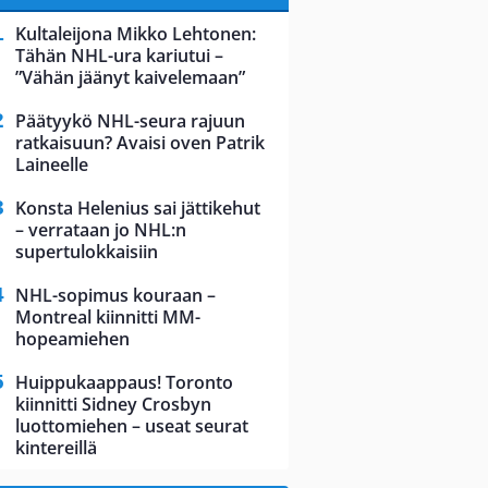
Kultaleijona Mikko Lehtonen:
Tähän NHL-ura kariutui –
”Vähän jäänyt kaivelemaan”
Päätyykö NHL-seura rajuun
ratkaisuun? Avaisi oven Patrik
Laineelle
Konsta Helenius sai jättikehut
– verrataan jo NHL:n
supertulokkaisiin
NHL-sopimus kouraan –
Montreal kiinnitti MM-
hopeamiehen
Huippukaappaus! Toronto
kiinnitti Sidney Crosbyn
luottomiehen – useat seurat
kintereillä