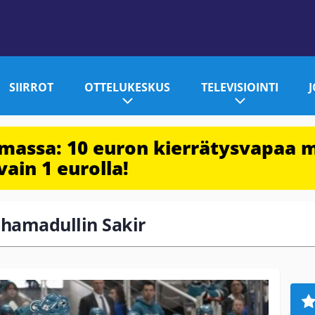
SIIRROT
OTTELUKESKUS
TELEVISIOINTI
imassa: 10 euron kierrätysvapaa 
vain 1 eurolla!
uhamadullin Sakir