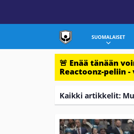
SUOMALAISET
🚨 Enää tänään vo
Reactoonz-peliin - 
Kaikki artikkelit: M