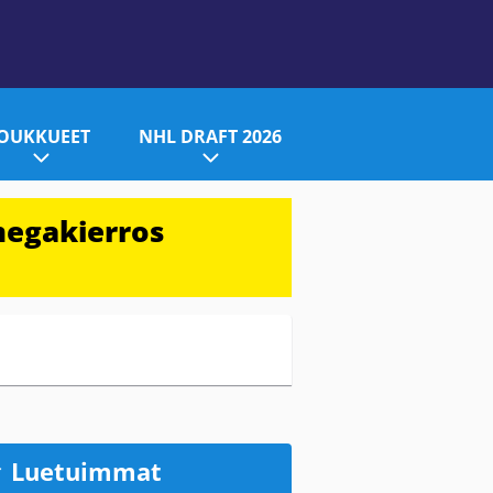
JOUKKUEET
NHL DRAFT 2026
megakierros
Luetuimmat