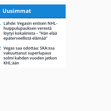
Uusimmat
Lähde: Vegasin entisen NHL-
huippulupauksen verestä
löytyi kokaiinista – ”Hän elää
epäterveellistä elämää”
Vegas saa odottaa: SKA:ssa
vakuuttanut superlupaus
solmi kahden vuoden jatkon
KHL:ään