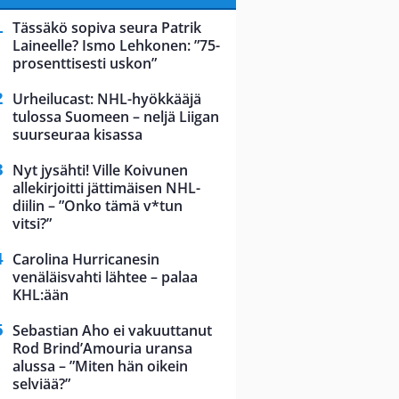
Tässäkö sopiva seura Patrik
Laineelle? Ismo Lehkonen: ”75-
prosenttisesti uskon”
Urheilucast: NHL-hyökkääjä
tulossa Suomeen – neljä Liigan
suurseuraa kisassa
Nyt jysähti! Ville Koivunen
allekirjoitti jättimäisen NHL-
diilin – ”Onko tämä v*tun
vitsi?”
Carolina Hurricanesin
venäläisvahti lähtee – palaa
KHL:ään
Sebastian Aho ei vakuuttanut
Rod Brind’Amouria uransa
alussa – ”Miten hän oikein
selviää?”