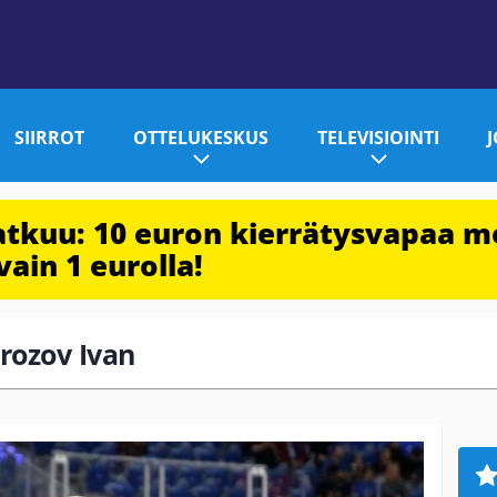
SIIRROT
OTTELUKESKUS
TELEVISIOINTI
jatkuu: 10 euron kierrätysvapaa m
vain 1 eurolla!
orozov Ivan