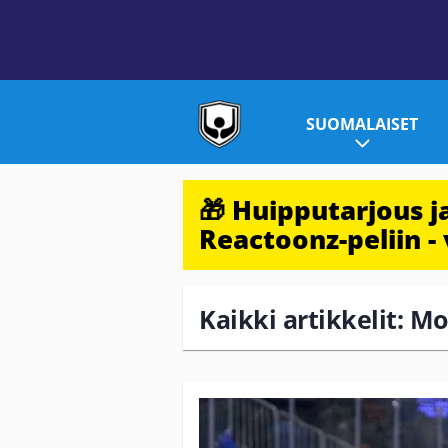
SUOMALAISET
🎁 Huipputarjous 
Reactoonz-peliin - 
Kaikki artikkelit: M