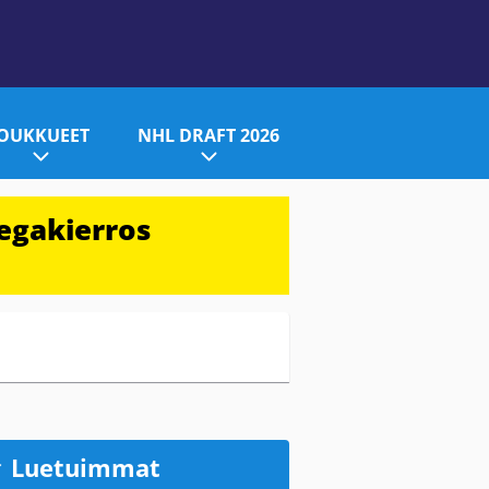
JOUKKUEET
NHL DRAFT 2026
egakierros
Luetuimmat