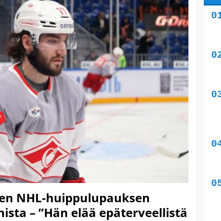
isen NHL-huippulupauksen
nista – ”Hän elää epäterveellistä