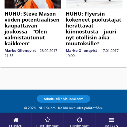
HUHU: Steve Mason
HUHU: Flyersin
viiden potentiaalisen
kokeneet puolustajat
kaupattavan
herättävät
joukossa – ”Olen
kiinnostusta – juuri
valmistautunut
nyt otollisin aika
kaikkeen”
muutoksille?
Marko Ollonqvist
|
28.02.2017
Marko Ollonqvist
|
17.01.2017
21:55
19:00
toimitus@nhlsuomi.com
© 2026 - NHL Suomi. Kaikki oikeudet pidätetään.
Etusivu
Luetuimmat
Uusimmat
Valikko