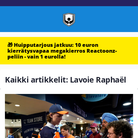
🎁 Huipputarjous jatkuu: 10 euron
kierrätysvapaa megakierros Reactoonz-
peliin - vain 1 eurolla!
Kaikki artikkelit: Lavoie Raphaël