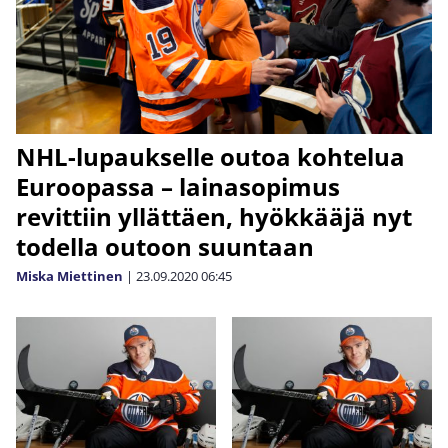
NHL-lupaukselle outoa kohtelua
Euroopassa – lainasopimus
revittiin yllättäen, hyökkääjä nyt
todella outoon suuntaan
Miska Miettinen
|
23.09.2020
06:45