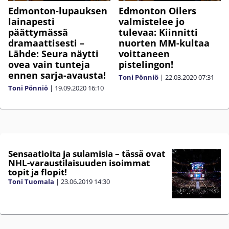
Edmonton-lupauksen
Edmonton Oilers
lainapesti
valmistelee jo
päättymässä
tulevaa: Kiinnitti
dramaattisesti –
nuorten MM-kultaa
Lähde: Seura näytti
voittaneen
ovea vain tunteja
pistelingon!
ennen sarja-avausta!
Toni Pönniö
|
22.03.2020
07:31
Toni Pönniö
|
19.09.2020
16:10
Sensaatioita ja sulamisia – tässä ovat
NHL-varaustilaisuuden isoimmat
topit ja flopit!
Toni Tuomala
|
23.06.2019
14:30