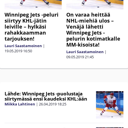
Winnipeg Jets -peluri
On varaa heittää
siirtyy KHL-jätin
NHL-miehiä ulos –
leiville – hylkäsi
Venäjä lähetti
rahakkaamman
Winnipeg Jets -
tarjouksen!
pelurin kotimatkalle
MM-kisoista!
Lauri Saastamoinen
|
19.05.2019
16:50
Lauri Saastamoinen
|
09.05.2019
21:45
Lähde: Winnipeg Jets -puolustaja
siirtymässä ensi kaudeksi KHL:ään
Miikka Lahtinen
|
26.04.2019
18:25