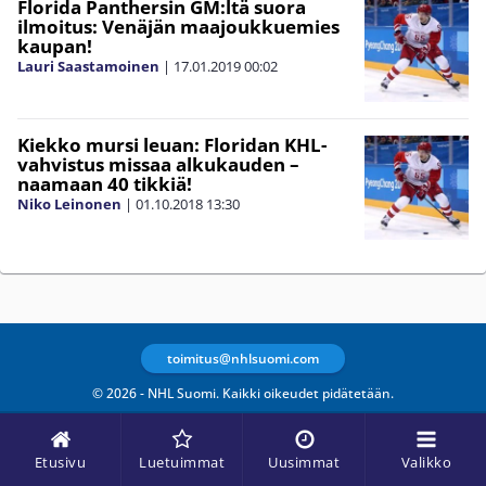
Florida Panthersin GM:ltä suora
ilmoitus: Venäjän maajoukkuemies
kaupan!
Lauri Saastamoinen
|
17.01.2019
00:02
Kiekko mursi leuan: Floridan KHL-
vahvistus missaa alkukauden –
naamaan 40 tikkiä!
Niko Leinonen
|
01.10.2018
13:30
toimitus@nhlsuomi.com
© 2026 - NHL Suomi. Kaikki oikeudet pidätetään.
Etusivu
Luetuimmat
Uusimmat
Valikko