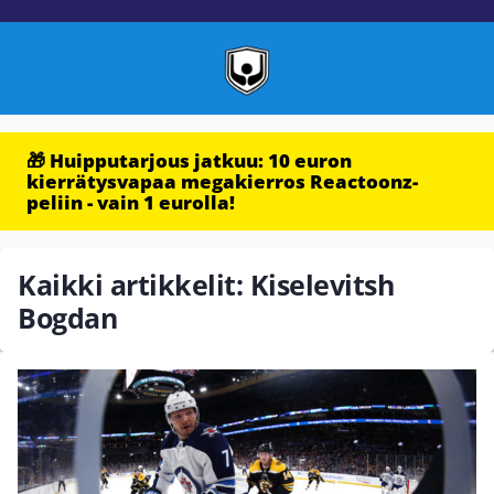
🎁 Huipputarjous jatkuu: 10 euron
kierrätysvapaa megakierros Reactoonz-
peliin - vain 1 eurolla!
Kaikki artikkelit: Kiselevitsh
Bogdan