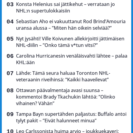
Konsta Helenius sai jättikehut – verrataan jo
NHL:n supertulokkaisiin
Sebastian Aho ei vakuuttanut Rod Brind’Amouria
uransa alussa – ”Miten hän oikein selviää?”
Nyt jysähti! Ville Koivunen allekirjoitti jättimäisen
NHL-diilin – ”Onko tämä v*tun vitsi?”
Carolina Hurricanesin venäläisvahti lähtee – palaa
KHL:ään
Lähde: Tämä seura haluaa Toronton NHL-
veteraanin riveihinsä: ”Kaikki haaveilevat”
Ottawan päävalmentaja avasi suunsa –
kommentoi Brady Tkachukin lähtöä: ”Olinko
vihainen? Vähän”
Tampa Bayn supertähden paljastus: Buffalo antoi
tylyt pakit – ”Eivät halunneet minua”
Leo Carlssonista huima arvio – joukkuekaveri: