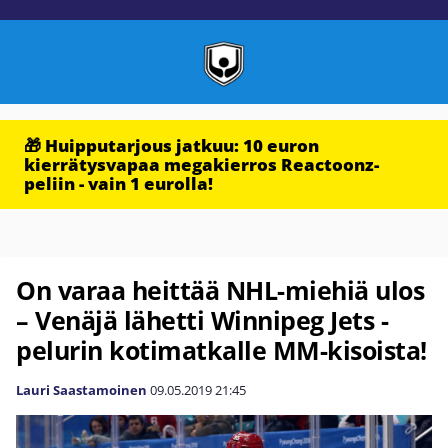
🎁 Huipputarjous jatkuu: 10 euron
kierrätysvapaa megakierros Reactoonz-
peliin - vain 1 eurolla!
On varaa heittää NHL-miehiä ulos
– Venäjä lähetti Winnipeg Jets -
pelurin kotimatkalle MM-kisoista!
Lauri Saastamoinen
09.05.2019
21:45