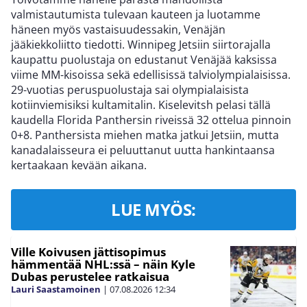
valmistautumista tulevaan kauteen ja luotamme
häneen myös vastaisuudessakin, Venäjän
jääkiekkoliitto tiedotti. Winnipeg Jetsiin siirtorajalla
kaupattu puolustaja on edustanut Venäjää kaksissa
viime MM-kisoissa sekä edellisissä talviolympialaisissa.
29-vuotias peruspuolustaja sai olympialaisista
kotiinviemisiksi kultamitalin. Kiselevitsh pelasi tällä
kaudella Florida Panthersin riveissä 32 ottelua pinnoin
0+8. Panthersista miehen matka jatkui Jetsiin, mutta
kanadalaisseura ei peluuttanut uutta hankintaansa
kertaakaan kevään aikana.
LUE MYÖS:
Ville Koivusen jättisopimus
hämmentää NHL:ssä – näin Kyle
Dubas perustelee ratkaisua
Lauri Saastamoinen
|
07.08.2026
12:34