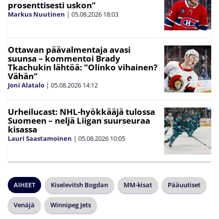
prosenttisesti uskon”
Markus Nuutinen
|
05.08.2026
18:03
Ottawan päävalmentaja avasi
suunsa – kommentoi Brady
Tkachukin lähtöä: ”Olinko vihainen?
Vähän”
Joni Alatalo
|
05.08.2026
14:12
Urheilucast: NHL-hyökkääjä tulossa
Suomeen – neljä Liigan suurseuraa
kisassa
Lauri Saastamoinen
|
05.08.2026
10:05
AIHEET
Kiselevitsh Bogdan
MM-kisat
Pääuutiset
Venäjä
Winnipeg Jets