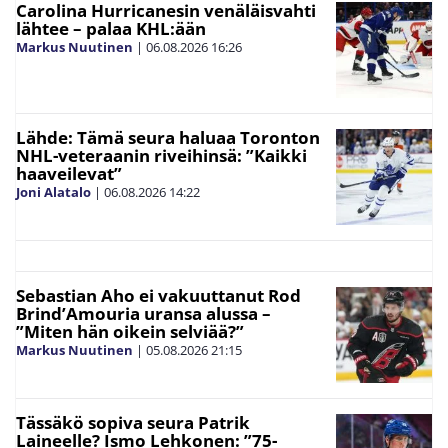
Carolina Hurricanesin venäläisvahti
lähtee – palaa KHL:ään
Markus Nuutinen
|
06.08.2026
16:26
Lähde: Tämä seura haluaa Toronton
NHL-veteraanin riveihinsä: ”Kaikki
haaveilevat”
Joni Alatalo
|
06.08.2026
14:22
Sebastian Aho ei vakuuttanut Rod
Brind’Amouria uransa alussa –
”Miten hän oikein selviää?”
Markus Nuutinen
|
05.08.2026
21:15
Tässäkö sopiva seura Patrik
Laineelle? Ismo Lehkonen: ”75-