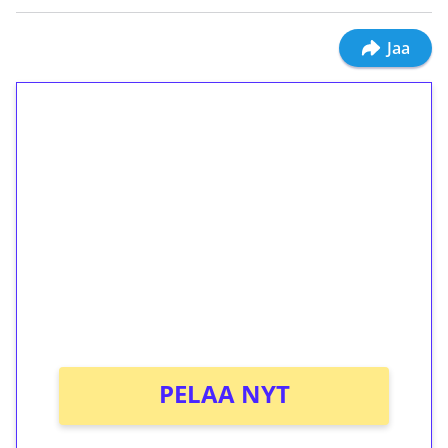
Jaa
1€ = 10€ arvosta
ilmaiskierroksia ilman
kierrätystä!
Talleta 1€
Saat heti 50 ilmaiskierrosta Tuohi 1000 -
peliin (arvo 0,20€ per kierros)!
Ei kierrätysvaatimusta!
PELAA NYT