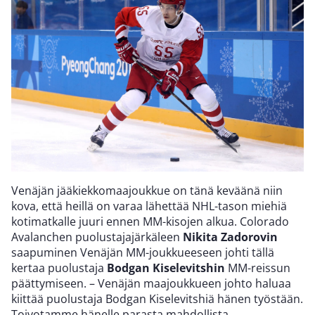
Venäjän jääkiekkomaajoukkue on tänä keväänä niin
kova, että heillä on varaa lähettää NHL-tason miehiä
kotimatkalle juuri ennen MM-kisojen alkua. Colorado
Avalanchen puolustajajärkäleen
Nikita Zadorovin
saapuminen Venäjän MM-joukkueeseen johti tällä
kertaa puolustaja
Bodgan Kiselevitshin
MM-reissun
päättymiseen. – Venäjän maajoukkueen johto haluaa
kiittää puolustaja Bodgan Kiselevitshiä hänen työstään.
Toivotamme hänelle parasta mahdollista