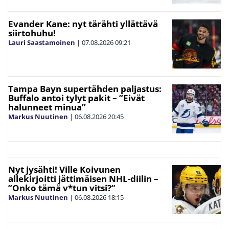
Evander Kane: nyt tärähti yllättävä
siirtohuhu!
Lauri Saastamoinen
|
07.08.2026
09:21
Tampa Bayn supertähden paljastus:
Buffalo antoi tylyt pakit – ”Eivät
halunneet minua”
Markus Nuutinen
|
06.08.2026
20:45
Nyt jysähti! Ville Koivunen
allekirjoitti jättimäisen NHL-diilin –
”Onko tämä v*tun vitsi?”
Markus Nuutinen
|
06.08.2026
18:15