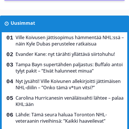
Uusimmat
Ville Koivusen jättisopimus hämmentää NHL:ssä –
näin Kyle Dubas perustelee ratkaisua
Evander Kane: nyt tärähti yllättävä siirtohuhu!
Tampa Bayn supertähden paljastus: Buffalo antoi
tylyt pakit – ”Eivät halunneet minua”
Nyt jysähti! Ville Koivunen allekirjoitti jättimäisen
NHL-diilin – ”Onko tämä v*tun vitsi?”
Carolina Hurricanesin venäläisvahti lähtee – palaa
KHL:ään
Lähde: Tämä seura haluaa Toronton NHL-
veteraanin riveihinsä: ”Kaikki haaveilevat”