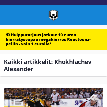
🎁 Huipputarjous jatkuu: 10 euron
kierrätysvapaa megakierros Reactoonz-
peliin - vain 1 eurolla!
Kaikki artikkelit: Khokhlachev
Alexander