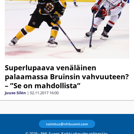
Superlupaava venäläinen
palaamassa Bruinsin vahvuuteen?
– ”Se on mahdollista”
Juuso Silén
|
02.11.2017
16:00
toimitus@nhlsuomi.com
© 2026 - NHL Suomi. Kaikki oikeudet pidätetään.