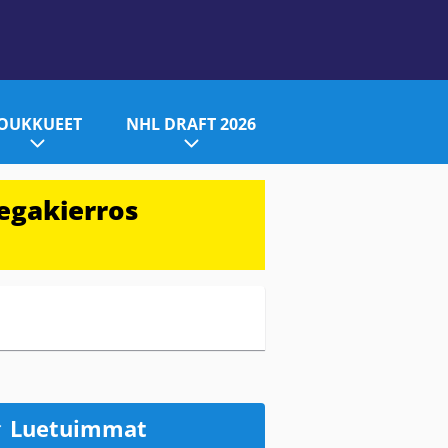
JOUKKUEET
NHL DRAFT 2026
egakierros
Luetuimmat