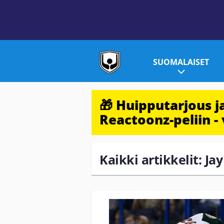
SUOMALAISET
🎁 Huipputarjous 
Reactoonz-peliin - 
Kaikki artikkelit: J