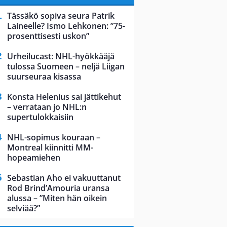
Tässäkö sopiva seura Patrik
Laineelle? Ismo Lehkonen: ”75-
prosenttisesti uskon”
Urheilucast: NHL-hyökkääjä
tulossa Suomeen – neljä Liigan
suurseuraa kisassa
Konsta Helenius sai jättikehut
– verrataan jo NHL:n
supertulokkaisiin
NHL-sopimus kouraan –
Montreal kiinnitti MM-
hopeamiehen
Sebastian Aho ei vakuuttanut
Rod Brind’Amouria uransa
alussa – ”Miten hän oikein
selviää?”