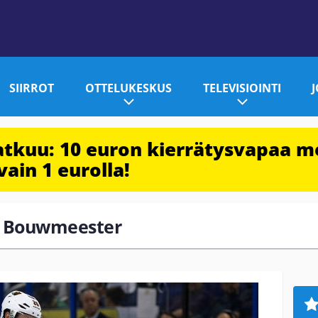
SIIRROT
OTTELUKESKUS
TELEVISIOINTI
jatkuu: 10 euron kierrätysvapaa m
vain 1 eurolla!
ay Bouwmeester