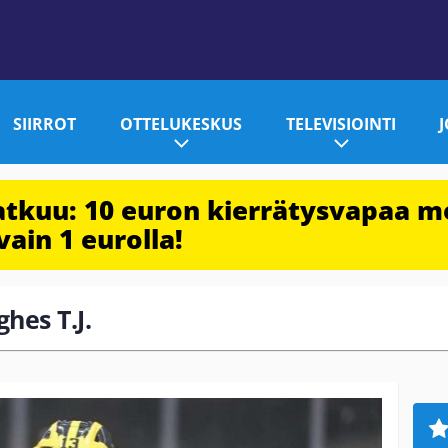
SIIRROT
OTTELUKESKUS
TELEVISIOINTI
jatkuu: 10 euron kierrätysvapaa m
vain 1 eurolla!
ghes T.J.