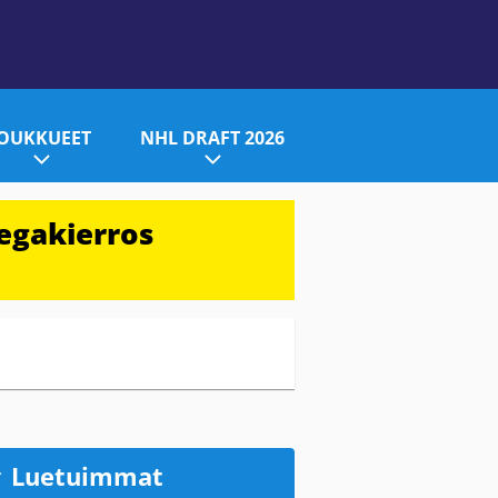
JOUKKUEET
NHL DRAFT 2026
egakierros
Luetuimmat