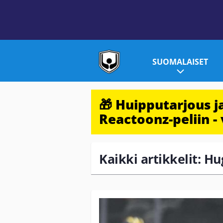
SUOMALAISET
🎁 Huipputarjous 
Reactoonz-peliin - 
Kaikki artikkelit: Hu