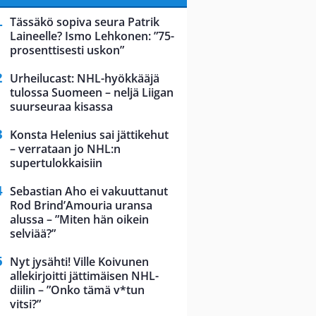
Tässäkö sopiva seura Patrik
Laineelle? Ismo Lehkonen: ”75-
prosenttisesti uskon”
Urheilucast: NHL-hyökkääjä
tulossa Suomeen – neljä Liigan
suurseuraa kisassa
Konsta Helenius sai jättikehut
– verrataan jo NHL:n
supertulokkaisiin
Sebastian Aho ei vakuuttanut
Rod Brind’Amouria uransa
alussa – ”Miten hän oikein
selviää?”
Nyt jysähti! Ville Koivunen
allekirjoitti jättimäisen NHL-
diilin – ”Onko tämä v*tun
vitsi?”