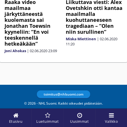
Raaka video
Liikuttava viesti: Alex
maailmaa
Ovetshkin otti kantaa
järkyttäneestä
maailmalla
kuolemasta sai
kuohuttaneeseen
Jonathan Toewsin
tragediaan – ”Olen
kyyneliin: ”En voi
niin surullinen”
teeskennellä
Miska Miettinen
|
02.06.2020
hetkeäkään”
11:20
Joni Ahokas
|
02.06.2020
23:09
toimitus@nhlsuomi.com
© 2026 - NHL Suomi. Kaikki oikeudet pidätetään.
Etusivu
Luetuimmat
Uusimmat
Valikko