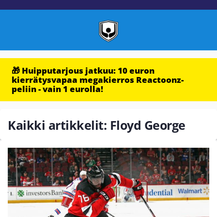
🎁 Huipputarjous jatkuu: 10 euron
kierrätysvapaa megakierros Reactoonz-
peliin - vain 1 eurolla!
Kaikki artikkelit: Floyd George