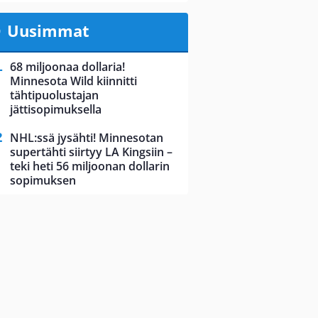
Uusimmat
68 miljoonaa dollaria!
Minnesota Wild kiinnitti
tähtipuolustajan
jättisopimuksella
NHL:ssä jysähti! Minnesotan
supertähti siirtyy LA Kingsiin –
teki heti 56 miljoonan dollarin
sopimuksen