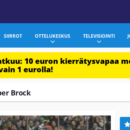
SIIRROT
OTTELUKESKUS
TELEVISIOINTI
jatkuu: 10 euron kierrätysvapaa m
vain 1 eurolla!
ber Brock