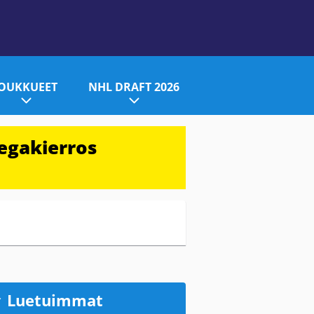
JOUKKUEET
NHL DRAFT 2026
egakierros
Luetuimmat