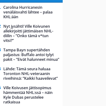
Carolina Hurricanesin
venäläisvahti lähtee – palaa
KHL:ään
Nyt jysähti! Ville Koivunen
allekirjoitti jättimäisen NHL-
diilin – ”Onko tämä v*tun
vitsi?”
Tampa Bayn supertähden
paljastus: Buffalo antoi tylyt
pakit – ”Eivät halunneet minua”
Lähde: Tämä seura haluaa
Toronton NHL-veteraanin
riveihinsä: ”Kaikki haaveilevat”
Ville Koivusen jättisopimus
hämmentää NHL:ssä – näin
Kyle Dubas perustelee
ratkaisua