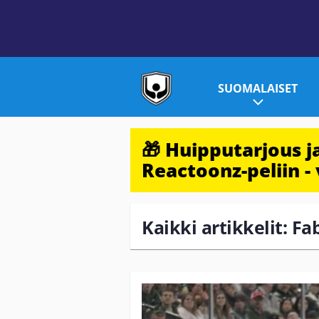
SUOMALAISET
🎁 Huipputarjous 
Reactoonz-peliin - 
Kaikki artikkelit: Fa