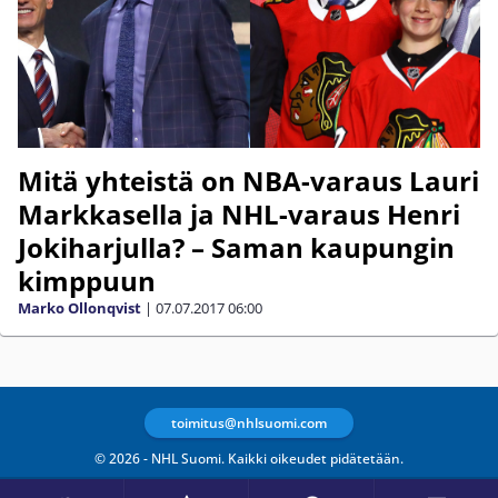
Mitä yhteistä on NBA-varaus Lauri
Markkasella ja NHL-varaus Henri
Jokiharjulla? – Saman kaupungin
kimppuun
Marko Ollonqvist
|
07.07.2017
06:00
toimitus@nhlsuomi.com
© 2026 - NHL Suomi. Kaikki oikeudet pidätetään.