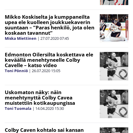
Mikko Koskiselta ja kumppaneilta
upea ele kuolleen joukkuekaverin
suuntaan – ”Paras henkilö, jota olen
koskaan tavannut”
Miska Miettinen
|
27.07.2020
07:45
Edmonton Oilersilta koskettava ele
keväällä menehtyneelle Colby
Cavelle – katso video
Toni Pönniö
|
26.07.2020
15:05
Uskomaton näky: näin
menehtynyttä Colby Cavea
muistettiin kotikaupungissa
Toni Tuomala
|
14.04.2020
15:30
Colby Caven kohtalo sai kansan