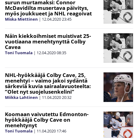
surun murtamaksi: Connor
McDavidilta musertava päivitys,
myös joukkueet ja NHL reagoivat
Miska Miettinen
|
12.04.2020
23:45
Näin kiekkoihmiset muistivat 25-
vuotiaana menehtynyttä Colby
Cavea
Toni Tuomala
|
12.04.2020
08:35
NHL-hyökkääjä Colby Cave, 25,
menehtyi – vaimo jakoi sydäntä
särkeviä kuvia sairaalavuoteelta:
”Olet nyt suojelusenkelini”
Miikka Lahtinen
|
11.04.2020
20:32
Koomaan vaivutettu Edmonton-
hyökkääjä Colby Cave on
menehtynyt
Toni Tuomala
|
11.04.2020
17:46