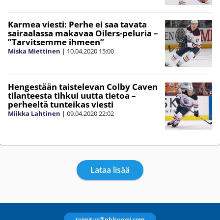
Karmea viesti: Perhe ei saa tavata
sairaalassa makavaa Oilers-peluria –
”Tarvitsemme ihmeen”
Miska Miettinen
|
10.04.2020
15:00
Hengestään taistelevan Colby Caven
tilanteesta tihkui uutta tietoa –
perheeltä tunteikas viesti
Miikka Lahtinen
|
09.04.2020
22:02
Lataa lisää
toimitus@nhlsuomi.com