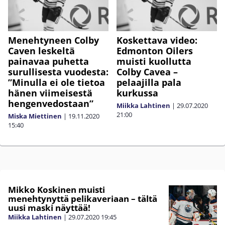
Menehtyneen Colby
Koskettava video:
Caven leskeltä
Edmonton Oilers
painavaa puhetta
muisti kuollutta
surullisesta vuodesta:
Colby Cavea –
”Minulla ei ole tietoa
pelaajilla pala
hänen viimeisestä
kurkussa
hengenvedostaan”
Miikka Lahtinen
|
29.07.2020
21:00
Miska Miettinen
|
19.11.2020
15:40
Mikko Koskinen muisti
menehtynyttä pelikaveriaan – tältä
uusi maski näyttää!
Miikka Lahtinen
|
29.07.2020
19:45