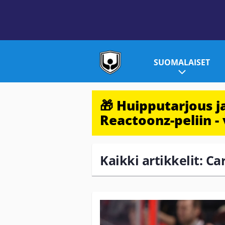
SUOMALAISET
🎁 Huipputarjous 
Reactoonz-peliin - 
Kaikki artikkelit: C