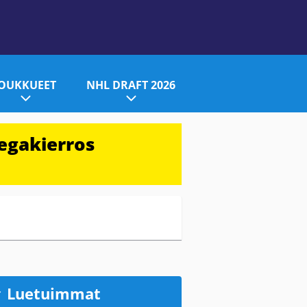
JOUKKUEET
NHL DRAFT 2026
egakierros
Luetuimmat