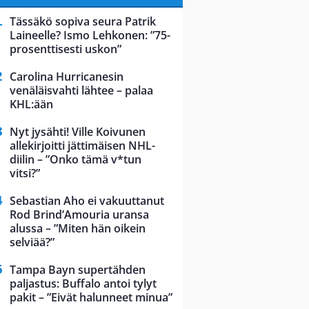
Tässäkö sopiva seura Patrik
Laineelle? Ismo Lehkonen: ”75-
prosenttisesti uskon”
Carolina Hurricanesin
venäläisvahti lähtee – palaa
KHL:ään
Nyt jysähti! Ville Koivunen
allekirjoitti jättimäisen NHL-
diilin – ”Onko tämä v*tun
vitsi?”
Sebastian Aho ei vakuuttanut
Rod Brind’Amouria uransa
alussa – ”Miten hän oikein
selviää?”
Tampa Bayn supertähden
paljastus: Buffalo antoi tylyt
pakit – ”Eivät halunneet minua”