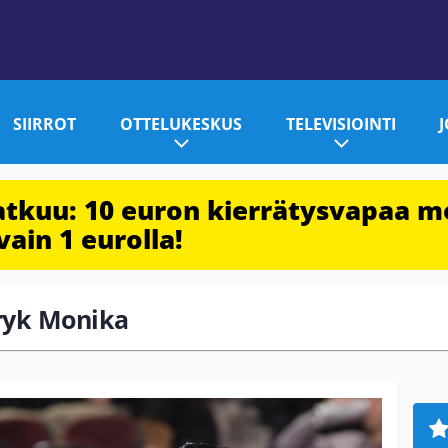
SIIRROT
OTTELUKESKUS
TELEVISIOINTI
jatkuu: 10 euron kierrätysvapaa m
vain 1 eurolla!
aryk Monika