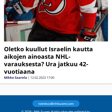
Oletko kuullut Israelin kautta
aikojen ainoasta NHL-
varauksesta? Ura jatkuu 42-
vuotiaana
Mikko Saarela
|
12.02.2023
17:00
toimitus@nhlsuomi.com
© 2026 - NHL Suomi. Kaikki oikeudet pidätetään.