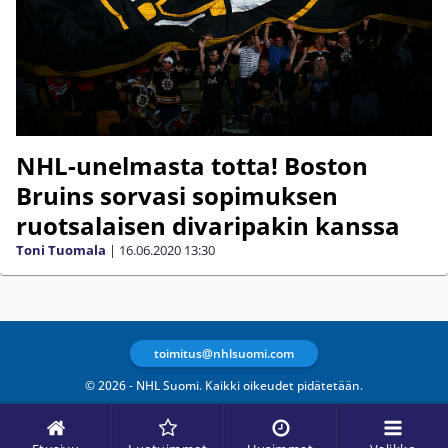
NHL-unelmasta totta! Boston
Bruins sorvasi sopimuksen
ruotsalaisen divaripakin kanssa
Toni Tuomala
|
16.06.2020
13:30
toimitus@nhlsuomi.com
© 2026 - NHL Suomi. Kaikki oikeudet pidätetään.