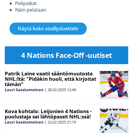
Pelipaikat
Näin pelataan
Näytä koko sisällysluettelo
4 Nations Face-Off -uutiset
Patrik Laine vaatii sääntömuutosta
NHL:ltä: ”Pidäkin huoli, että kirjoitat
tämän”
Lauri Saastamoinen
|
28.02.2025
12:49
Kova kohtalo: Leijonien 4 Nations -
puolustaja sai lähtöpassit NHL:ssä!
Lauri Saastamoinen
|
23.02.2025
21:19