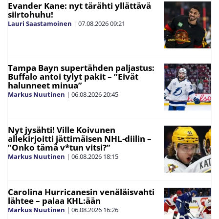
Evander Kane: nyt tärähti yllättävä
siirtohuhu!
Lauri Saastamoinen
|
07.08.2026
09:21
Tampa Bayn supertähden paljastus:
Buffalo antoi tylyt pakit – ”Eivät
halunneet minua”
Markus Nuutinen
|
06.08.2026
20:45
Nyt jysähti! Ville Koivunen
allekirjoitti jättimäisen NHL-diilin –
”Onko tämä v*tun vitsi?”
Markus Nuutinen
|
06.08.2026
18:15
Carolina Hurricanesin venäläisvahti
lähtee – palaa KHL:ään
Markus Nuutinen
|
06.08.2026
16:26