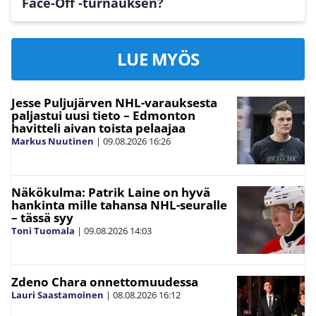
Face-Off -turnauksen?
Bostonissa TD Gardenissa.
Neljän maan maajoukkueturnauksen, 4 Nations
Face-Offin, ottelut näkyvät Suomessa
LUE MYÖS
yksinoikeudella Nelosella ja Ruudussa.
Jesse Puljujärven NHL-varauksesta
paljastui uusi tieto – Edmonton
havitteli aivan toista pelaajaa
Markus Nuutinen
|
09.08.2026
16:26
Näkökulma: Patrik Laine on hyvä
hankinta mille tahansa NHL-seuralle
– tässä syy
Toni Tuomala
|
09.08.2026
14:03
Zdeno Chara onnettomuudessa
Lauri Saastamoinen
|
08.08.2026
16:12