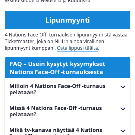
yksinoikeudella Nelosella ja Ruudussa.
Lipunmyynti
4 Nations Face-Off -turnauksen lipunmyynnistä vastaa
Ticketmaster, joka on NHL:n ainoa virallinen
lipunmyyntikumppani.
Osta lippusi täältä
.
FAQ – Usein kysytyt kysymykset
Nations Face-Off -turnauksesta
Milloin 4 Nations Face-Off -turnaus
pelataan?
Neljän maan maajoukkueturnaus, 4 Nations Face-
Missä 4 Nations Face-Off -turnaus
Off, järjestetään Montrealissa ja Bostonissa
pelataan?
13.-21.2.2025.
Neljän maan maajoukkueturnaus, 4 Nations Face-
Mikä tv-kanava näyttää 4 Nations
Off, pelataan Montrealissa Bell Centressä ja