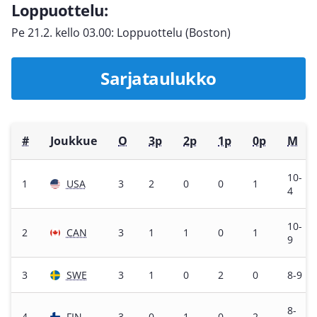
Loppuottelu:
Pe 21.2. kello 03.00: Loppuottelu (Boston)
Sarjataulukko
#
Joukkue
O
3p
2p
1p
0p
M
10-
1
USA
3
2
0
0
1
4
10-
2
CAN
3
1
1
0
1
9
3
SWE
3
1
0
2
0
8-9
8-
4
FIN
3
0
1
0
2