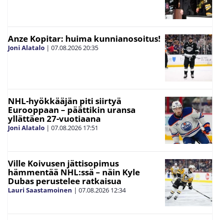
Anze Kopitar: huima kunnianosoitus!
Joni Alatalo
|
07.08.2026
20:35
NHL-hyökkääjän piti siirtyä
Eurooppaan – päättikin uransa
yllättäen 27-vuotiaana
Joni Alatalo
|
07.08.2026
17:51
Ville Koivusen jättisopimus
hämmentää NHL:ssä – näin Kyle
Dubas perustelee ratkaisua
Lauri Saastamoinen
|
07.08.2026
12:34