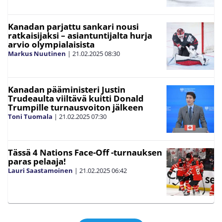
Kanadan parjattu sankari nousi
ratkaisijaksi – asiantuntijalta hurja
arvio olympialaisista
Markus Nuutinen
|
21.02.2025
08:30
Kanadan pääministeri Justin
Trudeaulta viiltävä kuitti Donald
Trumpille turnausvoiton jälkeen
Toni Tuomala
|
21.02.2025
07:30
Tässä 4 Nations Face-Off -turnauksen
paras pelaaja!
Lauri Saastamoinen
|
21.02.2025
06:42