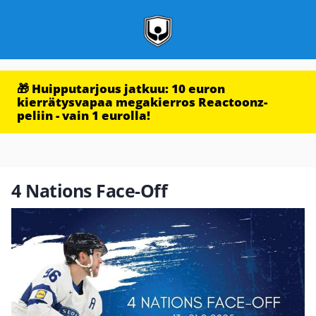
🎁 Huipputarjous jatkuu: 10 euron
kierrätysvapaa megakierros Reactoonz-
peliin - vain 1 eurolla!
4 Nations Face-Off