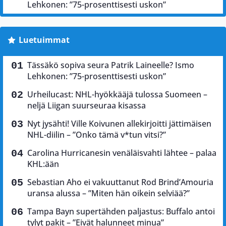
Lehkonen: ”75-prosenttisesti uskon”
Luetuimmat
Tässäkö sopiva seura Patrik Laineelle? Ismo
Lehkonen: ”75-prosenttisesti uskon”
Urheilucast: NHL-hyökkääjä tulossa Suomeen –
neljä Liigan suurseuraa kisassa
Nyt jysähti! Ville Koivunen allekirjoitti jättimäisen
NHL-diilin – ”Onko tämä v*tun vitsi?”
Carolina Hurricanesin venäläisvahti lähtee – palaa
KHL:ään
Sebastian Aho ei vakuuttanut Rod Brind’Amouria
uransa alussa – ”Miten hän oikein selviää?”
Tampa Bayn supertähden paljastus: Buffalo antoi
tylyt pakit – ”Eivät halunneet minua”