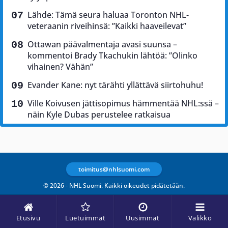
Lähde: Tämä seura haluaa Toronton NHL-
veteraanin riveihinsä: ”Kaikki haaveilevat”
Ottawan päävalmentaja avasi suunsa –
kommentoi Brady Tkachukin lähtöä: ”Olinko
vihainen? Vähän”
Evander Kane: nyt tärähti yllättävä siirtohuhu!
Ville Koivusen jättisopimus hämmentää NHL:ssä –
näin Kyle Dubas perustelee ratkaisua
toimitus@nhlsuomi.com
© 2026 - NHL Suomi. Kaikki oikeudet pidätetään.
Etusivu
Luetuimmat
Uusimmat
Valikko