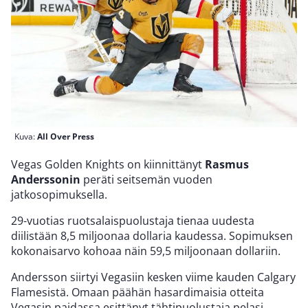
Kuva:
All Over Press
Vegas Golden Knights on kiinnittänyt
Rasmus
Anderssonin
peräti seitsemän vuoden
jatkosopimuksella.
29-vuotias ruotsalaispuolustaja tienaa uudesta
diilistään 8,5 miljoonaa dollaria kaudessa. Sopimuksen
kokonaisarvo kohoaa näin 59,5 miljoonaan dollariin.
Andersson siirtyi Vegasiin kesken viime kauden Calgary
Flamesistä. Omaan päähän hasardimaisia otteita
Vegasin paidassa esittänyt tähtipuolustaja pelasi