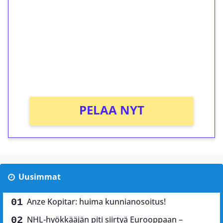
kierrätystä!
Talleta 1€
Saat heti 50 ilmaiskierrosta Tuohi 1000 -
peliin (arvo 0,20€ per kierros)!
Ei kierrätysvaatimusta!
PELAA NYT
Uusimmat
Anze Kopitar: huima kunnianosoitus!
NHL-hyökkääjän piti siirtyä Eurooppaan –