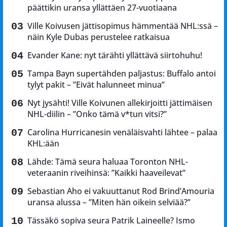
päättikin uransa yllättäen 27-vuotiaana
Ville Koivusen jättisopimus hämmentää NHL:ssä –
näin Kyle Dubas perustelee ratkaisua
Evander Kane: nyt tärähti yllättävä siirtohuhu!
Tampa Bayn supertähden paljastus: Buffalo antoi
tylyt pakit – ”Eivät halunneet minua”
Nyt jysähti! Ville Koivunen allekirjoitti jättimäisen
NHL-diilin – ”Onko tämä v*tun vitsi?”
Carolina Hurricanesin venäläisvahti lähtee – palaa
KHL:ään
Lähde: Tämä seura haluaa Toronton NHL-
veteraanin riveihinsä: ”Kaikki haaveilevat”
Sebastian Aho ei vakuuttanut Rod Brind’Amouria
uransa alussa – ”Miten hän oikein selviää?”
Tässäkö sopiva seura Patrik Laineelle? Ismo