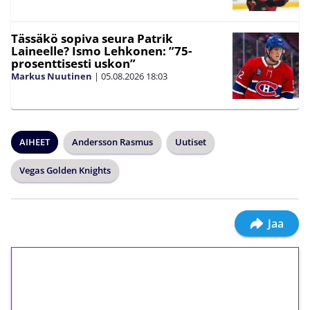
Tässäkö sopiva seura Patrik
Laineelle? Ismo Lehkonen: ”75-
prosenttisesti uskon”
Markus Nuutinen
|
05.08.2026
18:03
AIHEET
Andersson Rasmus
Uutiset
Vegas Golden Knights
Jaa
1€ = 10€ arvosta
ilmaiskierroksia ilman