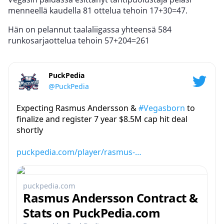
menneellä kaudella 81 ottelua tehoin 17+30=47.
Hän on pelannut taalaliigassa yhteensä 584
runkosarjaottelua tehoin 57+204=261
PuckPedia
@PuckPedia
Expecting Rasmus Andersson &
#Vegasborn
to
finalize and register 7 year $8.5M cap hit deal
shortly
puckpedia.com/player/rasmus-…
puckpedia.com
Rasmus Andersson Contract &
Stats on PuckPedia.com