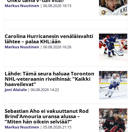
”Onko tämä v*tun vitsi?”
Markus Nuutinen
|
06.08.2026
18:15
Carolina Hurricanesin venäläisvahti
lähtee – palaa KHL:ään
Markus Nuutinen
|
06.08.2026
16:26
Lähde: Tämä seura haluaa Toronton
NHL-veteraanin riveihinsä: ”Kaikki
haaveilevat”
Joni Alatalo
|
06.08.2026
14:22
Sebastian Aho ei vakuuttanut Rod
Brind’Amouria uransa alussa –
”Miten hän oikein selviää?”
Markus Nuutinen
|
05.08.2026
21:15