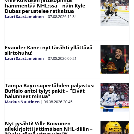
Ville Koivusen jättisopimus
hämmentää NHL:ssä – näin Kyle
Dubas perustelee ratkaisua
Lauri Saastamoinen
|
07.08.2026
12:34
Evander Kane: nyt tärähti yllättävä
siirtohuhu!
Lauri Saastamoinen
|
07.08.2026
09:21
Tampa Bayn supertähden paljastus:
Buffalo antoi tylyt pakit – ”Eivät
halunneet minua”
Markus Nuutinen
|
06.08.2026
20:45
Nyt jysähti! Ville Koivunen
allekirjoitti jättimäisen NHL-diilin –