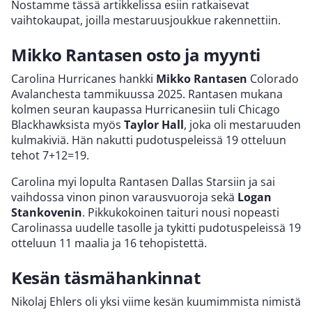
Nostamme tässä artikkelissa esiin ratkaisevat
vaihtokaupat, joilla mestaruusjoukkue rakennettiin.
Mikko Rantasen osto ja myynti
Carolina Hurricanes hankki
Mikko Rantasen
Colorado
Avalanchesta tammikuussa 2025. Rantasen mukana
kolmen seuran kaupassa Hurricanesiin tuli Chicago
Blackhawksista myös
Taylor Hall
, joka oli mestaruuden
kulmakiviä. Hän nakutti pudotuspeleissä 19 otteluun
tehot 7+12=19.
Carolina myi lopulta Rantasen Dallas Starsiin ja sai
vaihdossa vinon pinon varausvuoroja sekä
Logan
Stankovenin
. Pikkukokoinen taituri nousi nopeasti
Carolinassa uudelle tasolle ja tykitti pudotuspeleissä 19
otteluun 11 maalia ja 16 tehopistettä.
Kesän täsmähankinnat
Nikolaj Ehlers oli yksi viime kesän kuumimmista nimistä