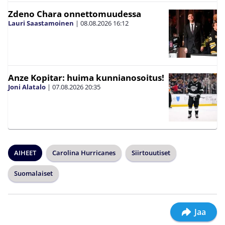
Zdeno Chara onnettomuudessa
Lauri Saastamoinen
|
08.08.2026
16:12
Anze Kopitar: huima kunnianosoitus!
Joni Alatalo
|
07.08.2026
20:35
AIHEET
Carolina Hurricanes
Siirtouutiset
Suomalaiset
Jaa