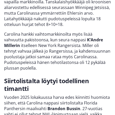
vapailla markkinoilla. Tanskalaishyökkääjä oli kroonisen
aliarvostettu edellisessä seurassaan Winnipeg Jetsissä,
mutta Carolinassa ymmärrettiin Ehlersin arvo.
Laitahyökkääjä nakutti pudotuspeleissä lopulta 18
otteluun hurjat tehot 8+10=18.
Carolina hankki vaihtomarkkinoilta myös lisää
vahvuutta pakistoonsa, kun seura nappasi
K’Andre
Millerin
itselleen New York Rangersista. Miller oli
tehnyt vahvaa jälkeä jo Rangersissa, ja kahdensuunnan
puolustaja jatkoi samaa rataa myös Carolinassa.
Pudotuspeleissä hänen tehotilastonsa oli 12 pykälää
plussan puolella.
Siirtolistalta löytyi todellinen
timantti
Vuoden 2025 lokakuussa harva edes kiinnitti huomiota
siihen, että Carolina nappasi siirtolistalta Florida
Panthersin maalivahti
Brandon Bussin
. 27-vuotias
vahti ei ollut tehnyt NHL-läpimurtoaan vielä, vaikka