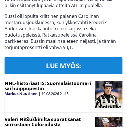
olikin esittänyt lupaavia otteita AHL:n puolella.
Bussi oli lopulta kriittinen palanen Carolinan
mestaruusjoukkueessa, kun ykkösvahti Frederik
Anderssen loukkaantui runkosarjassa sekä
pudotuspeleissä. Ratkaisupeleissä Carolina
parkkeerasi Bussin maalinsa eteen neljästi, ja tämän
torjuntaprosentti oli vahva 93,1.
LUE MYÖS:
NHL-historiaa! IS: Suomalaistuomari
sai huippupestin
Markus Nuutinen
|
10.08.2026
21:15
Valeri Nitšuškinilta suorat sanat
siirrostaan Coloradosta