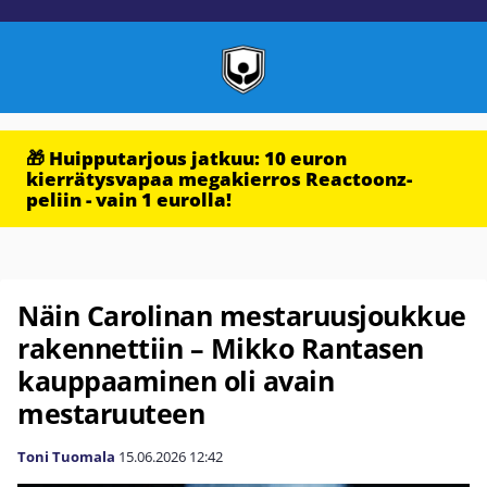
🎁 Huipputarjous jatkuu: 10 euron
kierrätysvapaa megakierros Reactoonz-
peliin - vain 1 eurolla!
Näin Carolinan mestaruusjoukkue
rakennettiin – Mikko Rantasen
kauppaaminen oli avain
mestaruuteen
Toni Tuomala
15.06.2026
12:42