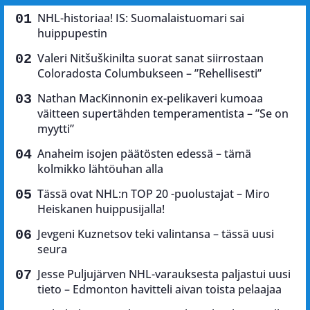
NHL-historiaa! IS: Suomalaistuomari sai
huippupestin
Valeri Nitšuškinilta suorat sanat siirrostaan
Coloradosta Columbukseen – ”Rehellisesti”
Nathan MacKinnonin ex-pelikaveri kumoaa
väitteen supertähden temperamentista – ”Se on
myytti”
Anaheim isojen päätösten edessä – tämä
kolmikko lähtöuhan alla
Tässä ovat NHL:n TOP 20 -puolustajat – Miro
Heiskanen huippusijalla!
Jevgeni Kuznetsov teki valintansa – tässä uusi
seura
Jesse Puljujärven NHL-varauksesta paljastui uusi
tieto – Edmonton havitteli aivan toista pelaajaa