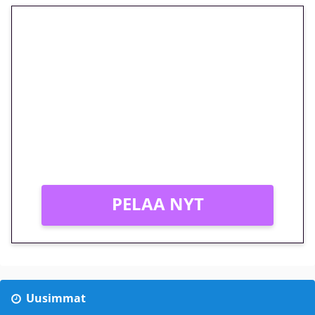
🎁 Huipputarjous jatkuu: 10
euron kierrätysvapaa
megakierros Reactoonz-
peliin – vain 1 eurolla!
Peli: Reactoonz
Vain uusille asiakkaille!
PELAA NYT
Uusimmat