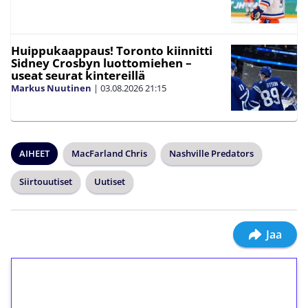
Huippukaappaus! Toronto kiinnitti
Sidney Crosbyn luottomiehen –
useat seurat kintereillä
Markus Nuutinen
|
03.08.2026
21:15
AIHEET
MacFarland Chris
Nashville Predators
Siirtouutiset
Uutiset
Jaa
1€ = 10€ arvosta
ilmaiskierroksia ilman