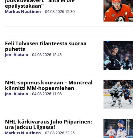
joukkuekaveri: ”Siitä ei ole
epäilystäkään”
Markus Nuutinen
|
04.08.2026
15:30
Eeli Tolvasen tilanteesta suoraa
puhetta
Joni Alatalo
|
04.08.2026
12:45
NHL-sopimus kouraan – Montreal
kiinnitti MM-hopeamiehen
Joni Alatalo
|
04.08.2026
11:08
NHL-kärkivaraus Juho Piiparinen:
ura jatkuu Liigassa!
Markus Nuutinen
|
03.08.2026
22:25