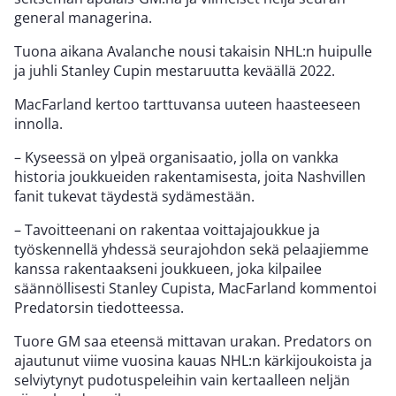
general managerina.
Tuona aikana Avalanche nousi takaisin NHL:n huipulle
ja juhli Stanley Cupin mestaruutta keväällä 2022.
MacFarland kertoo tarttuvansa uuteen haasteeseen
innolla.
– Kyseessä on ylpeä organisaatio, jolla on vankka
historia joukkueiden rakentamisesta, joita Nashvillen
fanit tukevat täydestä sydämestään.
– Tavoitteenani on rakentaa voittajajoukkue ja
työskennellä yhdessä seurajohdon sekä pelaajiemme
kanssa rakentaakseni joukkueen, joka kilpailee
säännöllisesti Stanley Cupista, MacFarland kommentoi
Predatorsin tiedotteessa.
Tuore GM saa eteensä mittavan urakan. Predators on
ajautunut viime vuosina kauas NHL:n kärkijoukoista ja
selviytynyt pudotuspeleihin vain kertaalleen neljän