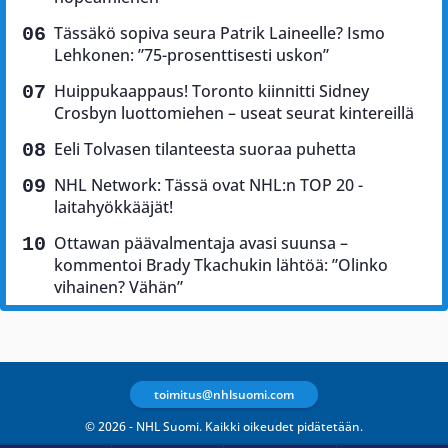
Tässäkö sopiva seura Patrik Laineelle? Ismo
Lehkonen: ”75-prosenttisesti uskon”
Huippukaappaus! Toronto kiinnitti Sidney
Crosbyn luottomiehen – useat seurat kintereillä
Eeli Tolvasen tilanteesta suoraa puhetta
NHL Network: Tässä ovat NHL:n TOP 20 -
laitahyökkääjät!
Ottawan päävalmentaja avasi suunsa –
kommentoi Brady Tkachukin lähtöä: ”Olinko
vihainen? Vähän”
toimitus@nhlsuomi.com
© 2026 - NHL Suomi. Kaikki oikeudet pidätetään.