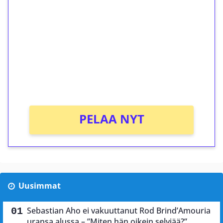
kierrätystä!
Talleta 1€
Saat heti 50 ilmaiskierrosta Tuohi 1000 -
peliin (arvo 0,20€ per kierros)!
Ei kierrätysvaatimusta!
PELAA NYT
Uusimmat
Sebastian Aho ei vakuuttanut Rod Brind’Amouria
uransa alussa – ”Miten hän oikein selviää?”