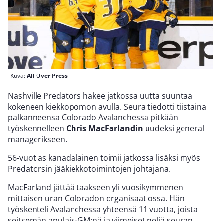
Kuva:
All Over Press
Nashville Predators hakee jatkossa uutta suuntaa
kokeneen kiekkopomon avulla. Seura tiedotti tiistaina
palkanneensa Colorado Avalanchessa pitkään
työskennelleen
Chris MacFarlandin
uudeksi general
managerikseen.
56-vuotias kanadalainen toimii jatkossa lisäksi myös
Predatorsin jääkiekkotoimintojen johtajana.
MacFarland jättää taakseen yli vuosikymmenen
mittaisen uran Coloradon organisaatiossa. Hän
työskenteli Avalanchessa yhteensä 11 vuotta, joista
seitsemän apulais-GM:nä ja viimeiset neljä seuran