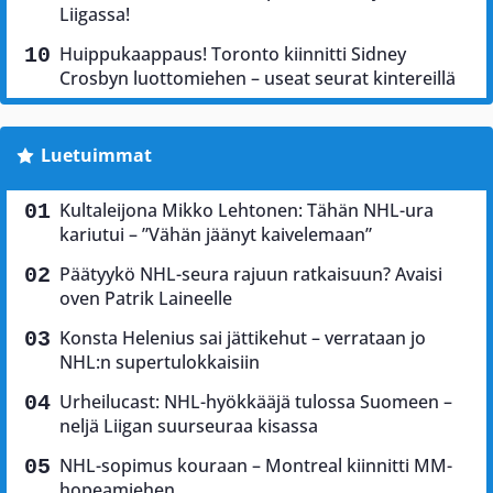
Liigassa!
Huippukaappaus! Toronto kiinnitti Sidney
Crosbyn luottomiehen – useat seurat kintereillä
Luetuimmat
Kultaleijona Mikko Lehtonen: Tähän NHL-ura
kariutui – ”Vähän jäänyt kaivelemaan”
Päätyykö NHL-seura rajuun ratkaisuun? Avaisi
oven Patrik Laineelle
Konsta Helenius sai jättikehut – verrataan jo
NHL:n supertulokkaisiin
Urheilucast: NHL-hyökkääjä tulossa Suomeen –
neljä Liigan suurseuraa kisassa
NHL-sopimus kouraan – Montreal kiinnitti MM-
hopeamiehen