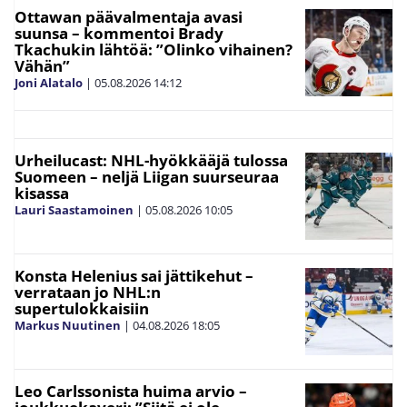
Ottawan päävalmentaja avasi
suunsa – kommentoi Brady
Tkachukin lähtöä: ”Olinko vihainen?
Vähän”
Joni Alatalo
|
05.08.2026
14:12
Urheilucast: NHL-hyökkääjä tulossa
Suomeen – neljä Liigan suurseuraa
kisassa
Lauri Saastamoinen
|
05.08.2026
10:05
Konsta Helenius sai jättikehut –
verrataan jo NHL:n
supertulokkaisiin
Markus Nuutinen
|
04.08.2026
18:05
Leo Carlssonista huima arvio –