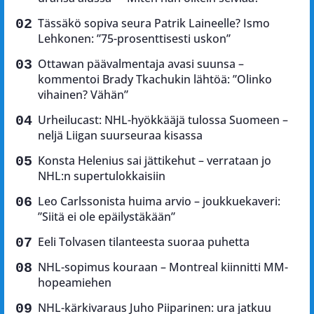
Tässäkö sopiva seura Patrik Laineelle? Ismo
Lehkonen: ”75-prosenttisesti uskon”
Ottawan päävalmentaja avasi suunsa –
kommentoi Brady Tkachukin lähtöä: ”Olinko
vihainen? Vähän”
Urheilucast: NHL-hyökkääjä tulossa Suomeen –
neljä Liigan suurseuraa kisassa
Konsta Helenius sai jättikehut – verrataan jo
NHL:n supertulokkaisiin
Leo Carlssonista huima arvio – joukkuekaveri:
”Siitä ei ole epäilystäkään”
Eeli Tolvasen tilanteesta suoraa puhetta
NHL-sopimus kouraan – Montreal kiinnitti MM-
hopeamiehen
NHL-kärkivaraus Juho Piiparinen: ura jatkuu