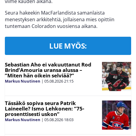
viime kauden aikana.
Seura hakeekin MacFarlandista samanlaista
menestyksen arkkitehtiä, jollaisena mies opittiin
tuntemaan Coloradon vuosiensa aikana.
LUE MYÖS:
Sebastian Aho ei vakuuttanut Rod
Brind’Amouria uransa alussa –
”Miten hän oikein selviää?”
Markus Nuutinen
|
05.08.2026
21:15
Tässäkö sopiva seura Patrik
Laineelle? Ismo Lehkonen: ”75-
prosenttisesti uskon”
Markus Nuutinen
|
05.08.2026
18:03