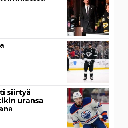
ma
i siirtyä
ikin uransa
aana