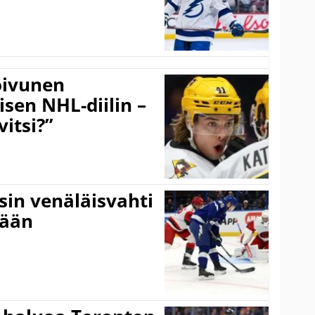
Koivunen
äisen NHL-diilin –
itsi?”
sin venäläisvahti
:ään