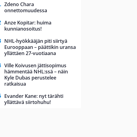
Zdeno Chara
onnettomuudessa
Anze Kopitar: huima
kunnianosoitus!
NHL-hyökkääjän piti siirtyä
Eurooppaan – päättikin uransa
yllättäen 27-vuotiaana
Ville Koivusen jättisopimus
hämmentää NHL:ssä – näin
Kyle Dubas perustelee
ratkaisua
Evander Kane: nyt tärähti
yllättävä siirtohuhu!