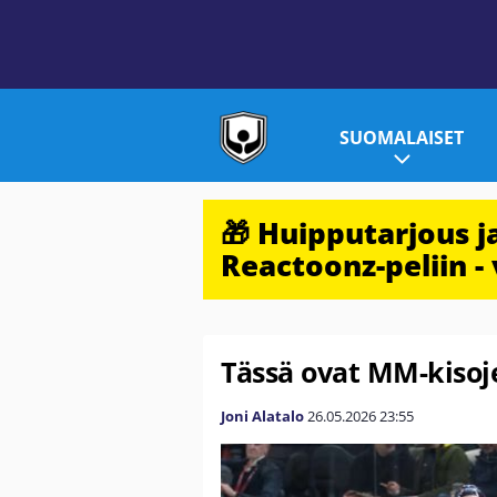
SUOMALAISET
🎁 Huipputarjous 
Reactoonz-peliin - 
Tässä ovat MM-kisoje
Joni Alatalo
26.05.2026
23:55