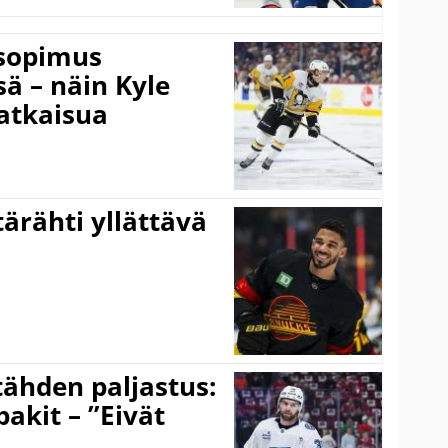
isopimus
 – näin Kyle
atkaisua
ärähti yllättävä
ähden paljastus:
pakit – ”Eivät