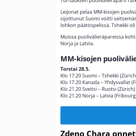
Turnauksen puolivälieräparit ratke
Leijonat pelaa MM-kisojen puoliv
sijoittunut Suomi voitti seitsemä
lohkon päätöspelissä. Tshekki o
Muissa puolivälieräpareissa kohta
Norja ja Latvia.
MM-kisojen puolivälie
Torstai 28.5.
Klo 17.20 Suomi – Tshekki (Zürich
Klo 17.20 Kanada – Yhdysvallat (F
Klo 21.20 Sveitsi – Ruotsi (Zürich)
Klo 21.20 Norja – Latvia (Fribourg
Zdeno Chara onne