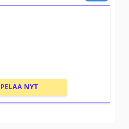
ilmaiskierroksia ilman
osta Tuohi 1000 -peliin (arvo 0,20€ per
PELAA NYT