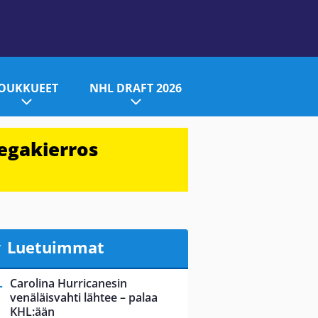
JOUKKUEET
NHL DRAFT 2026
egakierros
Luetuimmat
Carolina Hurricanesin
venäläisvahti lähtee – palaa
KHL:ään