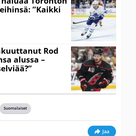
 haluaa Toronton
eihinsä: ”Kaikki
akuuttanut Rod
sa alussa –
selviää?”
Suomalaiset
Jaa