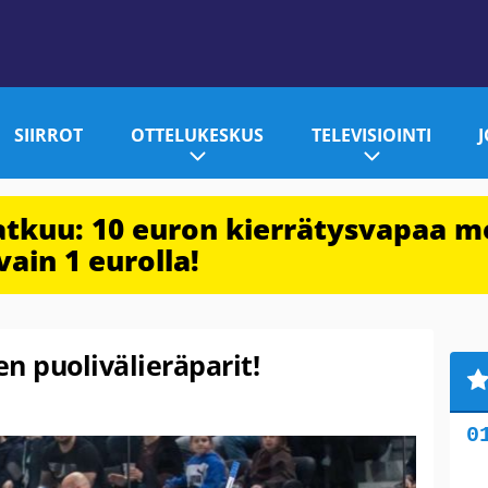
SIIRROT
OTTELUKESKUS
TELEVISIOINTI
jatkuu: 10 euron kierrätysvapaa m
vain 1 eurolla!
n puolivälieräparit!