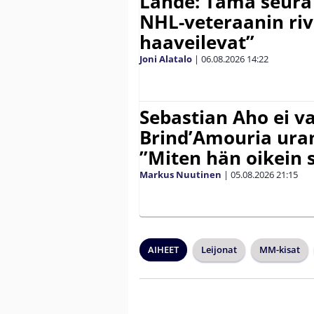
Lähde: Tämä seura
NHL-veteraanin riv
haaveilevat”
Joni Alatalo
|
06.08.2026
14:22
Sebastian Aho ei v
Brind’Amouria uran
”Miten hän oikein 
Markus Nuutinen
|
05.08.2026
21:15
AIHEET
Leijonat
MM-kisat