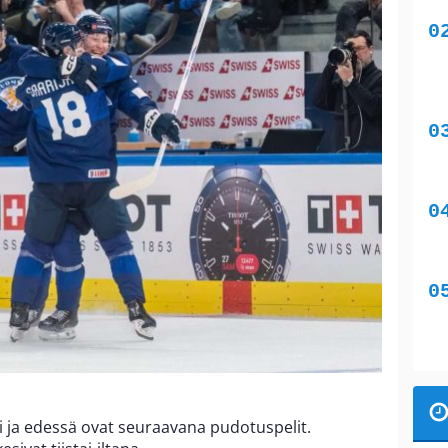
 ja edessä ovat seuraavana pudotuspelit.