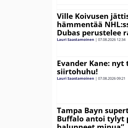
Ville Koivusen jätt
hämmentää NHL:ssä
Dubas perustelee r
Lauri Saastamoinen
|
07.08.2026
12:34
Evander Kane: nyt t
siirtohuhu!
Lauri Saastamoinen
|
07.08.2026
09:21
Tampa Bayn supert
Buffalo antoi tylyt 
halunneet minua”