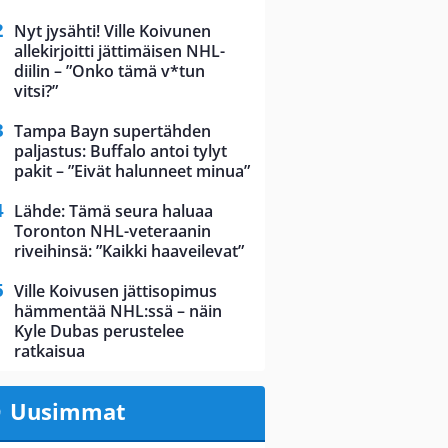
Nyt jysähti! Ville Koivunen
allekirjoitti jättimäisen NHL-
diilin – ”Onko tämä v*tun
vitsi?”
Tampa Bayn supertähden
paljastus: Buffalo antoi tylyt
pakit – ”Eivät halunneet minua”
Lähde: Tämä seura haluaa
Toronton NHL-veteraanin
riveihinsä: ”Kaikki haaveilevat”
Ville Koivusen jättisopimus
hämmentää NHL:ssä – näin
Kyle Dubas perustelee
ratkaisua
Uusimmat