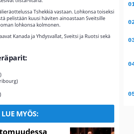
sivat tiistai-iltana.
älieräottelussa Tshekkiä vastaan. Lohkonsa toiseksi
stä pelistään kuusi häviten ainoastaan Sveitsille
li oman lohkonsa kolmonen.
avat Kanada ja Yhdysvallat, Sveitsi ja Ruotsi sekä
räparit:
)
ribourg)
)
LUE MYÖS:
ttomuudessa