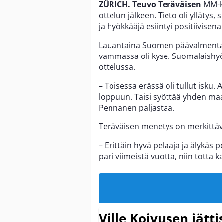
ZÜRICH. Teuvo Teräväisen
MM-ki
ottelun jälkeen. Tieto oli yllätys
ja hyökkääjä esiintyi positiivisen
Lauantaina Suomen päävalment
vammassa oli kyse. Suomalaishyök
ottelussa.
– Toisessa erässä oli tullut isku. A
loppuun. Taisi syöttää yhden maal
Pennanen paljastaa.
Teräväisen menetys on merkittä
– Erittäin hyvä pelaaja ja älykäs
pari viimeistä vuotta, niin totta
Ville Koivusen jätt