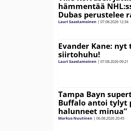
hämmentää NHL:ssä
Dubas perustelee r
Lauri Saastamoinen
|
07.08.2026
12:34
Evander Kane: nyt t
siirtohuhu!
Lauri Saastamoinen
|
07.08.2026
09:21
Tampa Bayn supert
Buffalo antoi tylyt 
halunneet minua”
Markus Nuutinen
|
06.08.2026
20:45