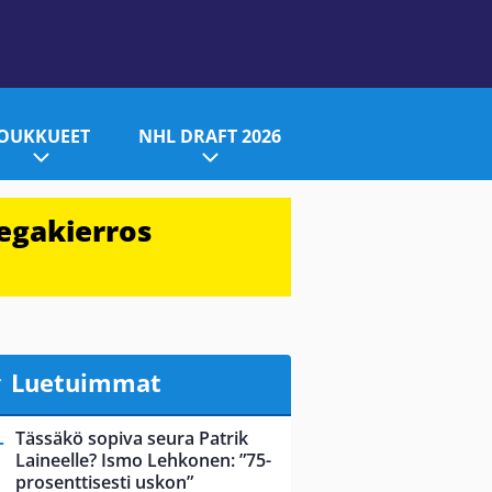
JOUKKUEET
NHL DRAFT 2026
egakierros
Luetuimmat
Tässäkö sopiva seura Patrik
Laineelle? Ismo Lehkonen: ”75-
prosenttisesti uskon”