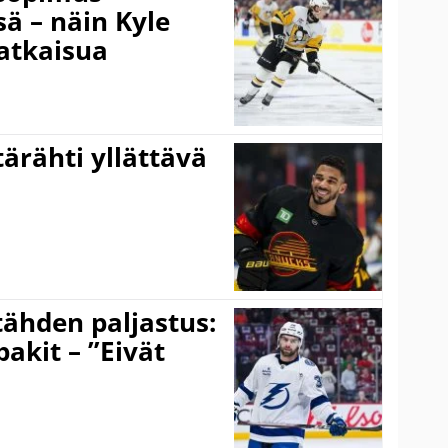
 – näin Kyle
atkaisua
ärähti yllättävä
ähden paljastus:
pakit – ”Eivät