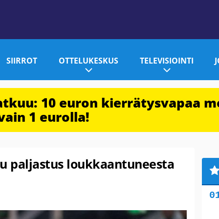
SIIRROT
OTTELUKESKUS
TELEVISIOINTI
jatkuu: 10 euron kierrätysvapaa m
vain 1 eurolla!
ru paljastus loukkaantuneesta