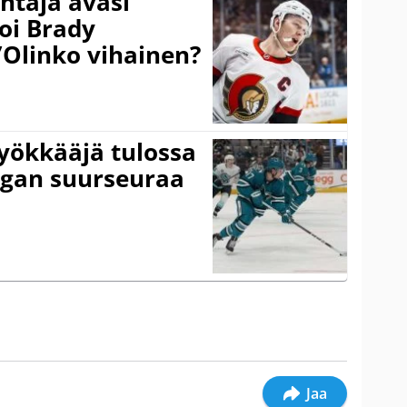
taja avasi
oi Brady
”Olinko vihainen?
yökkääjä tulossa
igan suurseuraa
Jaa