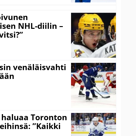
Koivunen
äisen NHL-diilin –
itsi?”
sin venäläisvahti
:ään
 haluaa Toronton
eihinsä: ”Kaikki