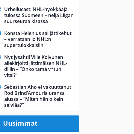
Urheilucast: NHL-hyökkääjä
tulossa Suomeen – neljä Liigan
suurseuraa kisassa
Konsta Helenius sai jättikehut
– verrataan jo NHL:n
supertulokkaisiin
Nyt jysähti! Ville Koivunen
allekirjoitti jättimäisen NHL-
diilin – ”Onko tämä v*tun
vitsi?”
Sebastian Aho ei vakuuttanut
Rod Brind’Amouria uransa
alussa – ”Miten hän oikein
selviää?”
Uusimmat