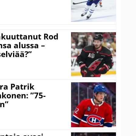
akuuttanut Rod
sa alussa –
selviää?”
ra Patrik
hkonen: ”75-
on”