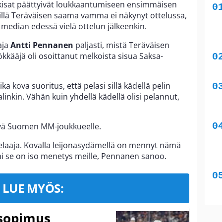
sat päättyivät loukkaantumiseen ensimmäisen
, sillä Teräväisen saama vamma ei näkynyt ottelussa,
a median edessä vielä ottelun jälkeenkin.
aja
Antti Pennanen
paljasti, mistä Teräväisen
kääjä oli osoittanut melkoista sisua Saksa-
ika kova suoritus, että pelasi sillä kädellä pelin
inkin. Vähän kuin yhdellä kädellä olisi pelannut,
vä Suomen MM-joukkueelle.
 pelaaja. Kovalla leijonasydämellä on mennyt nämä
 kai se on iso menetys meille, Pennanen sanoo.
LUE MYÖS:
isopimus