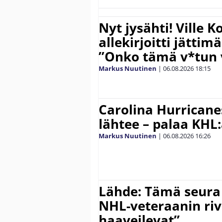
Nyt jysähti! Ville 
allekirjoitti jättim
”Onko tämä v*tun v
Markus Nuutinen
|
06.08.2026
18:15
Carolina Hurricane
lähtee – palaa KHL
Markus Nuutinen
|
06.08.2026
16:26
Lähde: Tämä seura
NHL-veteraanin riv
haaveilevat”