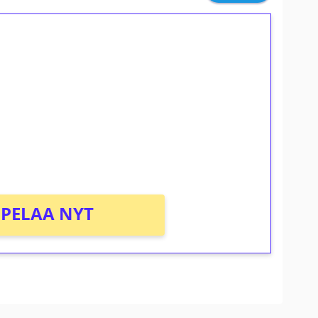
ilmaiskierroksia ilman
osta Tuohi 1000 -peliin (arvo 0,20€ per
PELAA NYT