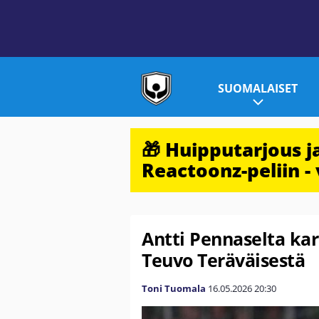
SUOMALAISET
🎁 Huipputarjous 
Reactoonz-peliin - 
Antti Pennaselta ka
Teuvo Teräväisestä
Toni Tuomala
16.05.2026
20:30