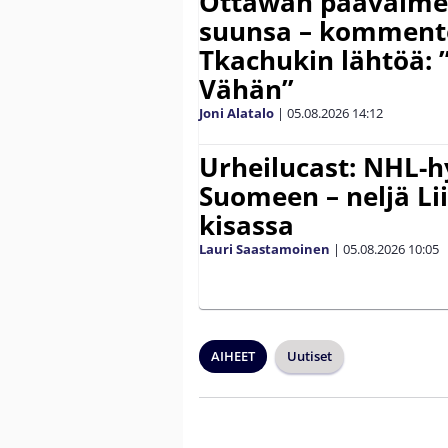
Ottawan päävalmen
suunsa – komment
Tkachukin lähtöä: 
Vähän”
Joni Alatalo
|
05.08.2026
14:12
Urheilucast: NHL-h
Suomeen – neljä Li
kisassa
Lauri Saastamoinen
|
05.08.2026
10:05
AIHEET
Uutiset