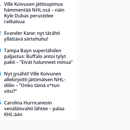
Ville Koivusen jättisopimus
hämmentää NHL:ssä – näin
Kyle Dubas perustelee
ratkaisua
Evander Kane: nyt tärähti
yllättävä siirtohuhu!
Tampa Bayn supertähden
paljastus: Buffalo antoi tylyt
pakit – ”Eivät halunneet minua”
Nyt jysähti! Ville Koivunen
allekirjoitti jättimäisen NHL-
diilin – ”Onko tämä v*tun
vitsi?”
Carolina Hurricanesin
venäläisvahti lähtee – palaa
KHL:ään