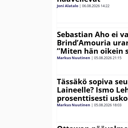
Joni Alatalo
|
06.08.2026
14:22
Sebastian Aho ei v
Brind’Amouria uran
”Miten hän oikein 
Markus Nuutinen
|
05.08.2026
21:15
Tässäkö sopiva seu
Laineelle? Ismo Le
prosenttisesti usk
Markus Nuutinen
|
05.08.2026
18:03