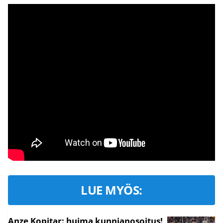
LUE MYÖS:
Anze Kopitar: huima kunnianosoitus!