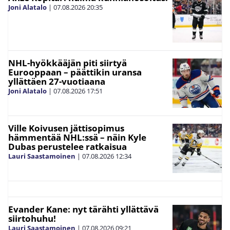
Joni Alatalo
|
07.08.2026
20:35
NHL-hyökkääjän piti siirtyä
Eurooppaan – päättikin uransa
yllättäen 27-vuotiaana
Joni Alatalo
|
07.08.2026
17:51
Ville Koivusen jättisopimus
hämmentää NHL:ssä – näin Kyle
Dubas perustelee ratkaisua
Lauri Saastamoinen
|
07.08.2026
12:34
Evander Kane: nyt tärähti yllättävä
siirtohuhu!
Lauri Saastamoinen
|
07.08.2026
09:21