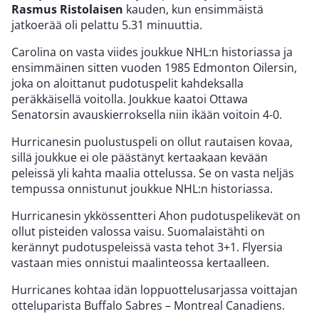
Rasmus Ristolaisen
kauden, kun ensimmäistä
jatkoerää oli pelattu 5.31 minuuttia.
Carolina on vasta viides joukkue NHL:n historiassa ja
ensimmäinen sitten vuoden 1985 Edmonton Oilersin,
joka on aloittanut pudotuspelit kahdeksalla
peräkkäisellä voitolla. Joukkue kaatoi Ottawa
Senatorsin avauskierroksella niin ikään voitoin 4-0.
Hurricanesin puolustuspeli on ollut rautaisen kovaa,
sillä joukkue ei ole päästänyt kertaakaan kevään
peleissä yli kahta maalia ottelussa. Se on vasta neljäs
tempussa onnistunut joukkue NHL:n historiassa.
Hurricanesin ykkössentteri Ahon pudotuspelikevät on
ollut pisteiden valossa vaisu. Suomalaistähti on
kerännyt pudotuspeleissä vasta tehot 3+1. Flyersia
vastaan mies onnistui maalinteossa kertaalleen.
Hurricanes kohtaa idän loppuottelusarjassa voittajan
otteluparista Buffalo Sabres – Montreal Canadiens.