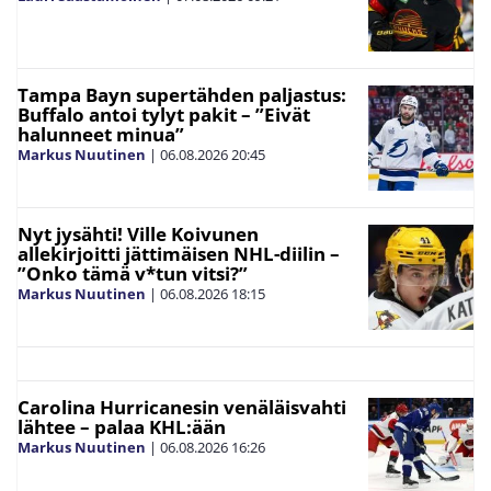
Tampa Bayn supertähden paljastus:
Buffalo antoi tylyt pakit – ”Eivät
halunneet minua”
Markus Nuutinen
|
06.08.2026
20:45
Nyt jysähti! Ville Koivunen
allekirjoitti jättimäisen NHL-diilin –
”Onko tämä v*tun vitsi?”
Markus Nuutinen
|
06.08.2026
18:15
Carolina Hurricanesin venäläisvahti
lähtee – palaa KHL:ään
Markus Nuutinen
|
06.08.2026
16:26