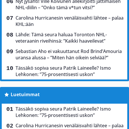
Nyt jysähti! Ville Koivunen allekirjoitti jättimäisen
NHL-diilin – ”Onko tämä v*tun vitsi?”
Carolina Hurricanesin venäläisvahti lähtee – palaa
KHL:ään
Lähde: Tämä seura haluaa Toronton NHL-
veteraanin riveihinsä: ”Kaikki haaveilevat”
Sebastian Aho ei vakuuttanut Rod Brind’Amouria
uransa alussa – ”Miten hän oikein selviää?”
Tässäkö sopiva seura Patrik Laineelle? Ismo
Lehkonen: ”75-prosenttisesti uskon”
Luetuimmat
Tässäkö sopiva seura Patrik Laineelle? Ismo
Lehkonen: ”75-prosenttisesti uskon”
Carolina Hurricanesin venäläisvahti lähtee – palaa