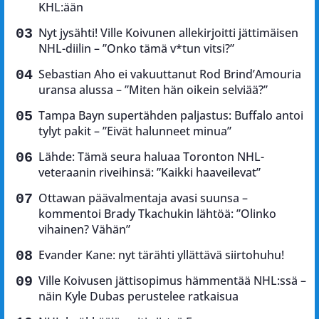
KHL:ään
Nyt jysähti! Ville Koivunen allekirjoitti jättimäisen
NHL-diilin – ”Onko tämä v*tun vitsi?”
Sebastian Aho ei vakuuttanut Rod Brind’Amouria
uransa alussa – ”Miten hän oikein selviää?”
Tampa Bayn supertähden paljastus: Buffalo antoi
tylyt pakit – ”Eivät halunneet minua”
Lähde: Tämä seura haluaa Toronton NHL-
veteraanin riveihinsä: ”Kaikki haaveilevat”
Ottawan päävalmentaja avasi suunsa –
kommentoi Brady Tkachukin lähtöä: ”Olinko
vihainen? Vähän”
Evander Kane: nyt tärähti yllättävä siirtohuhu!
Ville Koivusen jättisopimus hämmentää NHL:ssä –
näin Kyle Dubas perustelee ratkaisua