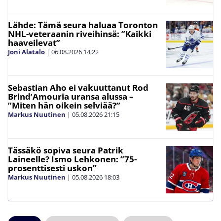
Lähde: Tämä seura haluaa Toronton
NHL-veteraanin riveihinsä: ”Kaikki
haaveilevat”
Joni Alatalo
|
06.08.2026
14:22
Sebastian Aho ei vakuuttanut Rod
Brind’Amouria uransa alussa –
”Miten hän oikein selviää?”
Markus Nuutinen
|
05.08.2026
21:15
Tässäkö sopiva seura Patrik
Laineelle? Ismo Lehkonen: ”75-
prosenttisesti uskon”
Markus Nuutinen
|
05.08.2026
18:03