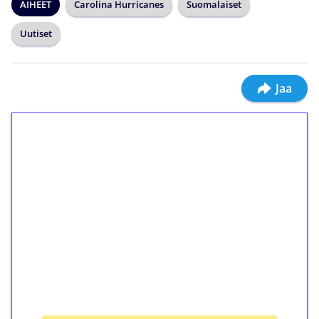
AIHEET
Carolina Hurricanes
Suomalaiset
Uutiset
Jaa
1€ = 10€ arvosta
ilmaiskierroksia ilman
kierrätystä!
Talleta 1€
Saat heti 50 ilmaiskierrosta Tuohi 1000 -
peliin (arvo 0,20€ per kierros)!
Ei kierrätysvaatimusta!