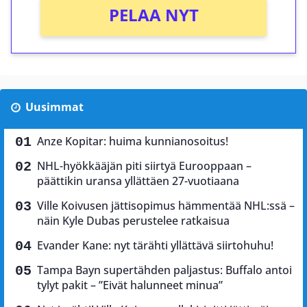
PELAA NYT
Uusimmat
Anze Kopitar: huima kunnianosoitus!
NHL-hyökkääjän piti siirtyä Eurooppaan –
päättikin uransa yllättäen 27-vuotiaana
Ville Koivusen jättisopimus hämmentää NHL:ssä –
näin Kyle Dubas perustelee ratkaisua
Evander Kane: nyt tärähti yllättävä siirtohuhu!
Tampa Bayn supertähden paljastus: Buffalo antoi
tylyt pakit – ”Eivät halunneet minua”