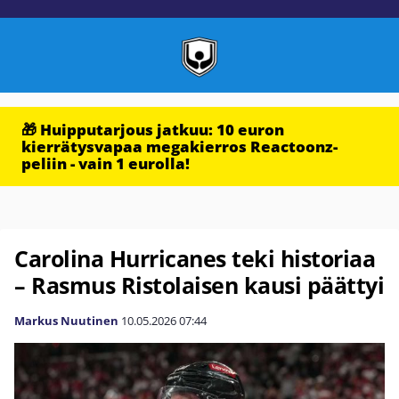
🎁 Huipputarjous jatkuu: 10 euron
kierrätysvapaa megakierros Reactoonz-
peliin - vain 1 eurolla!
Carolina Hurricanes teki historiaa
– Rasmus Ristolaisen kausi päättyi
Markus Nuutinen
10.05.2026
07:44