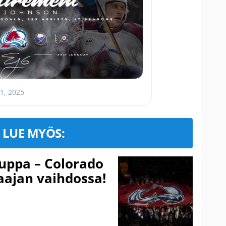
 1, 2025
LUE MYÖS:
auppa – Colorado
aajan vaihdossa!