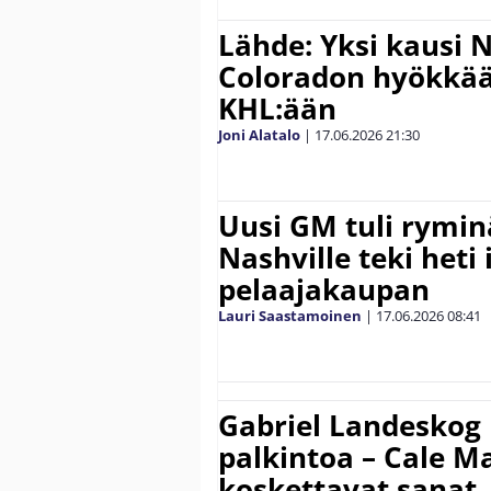
Lähde: Yksi kausi NH
Coloradon hyökkääj
KHL:ään
Joni Alatalo
|
17.06.2026
21:30
Uusi GM tuli ryminä
Nashville teki heti 
pelaajakaupan
Lauri Saastamoinen
|
17.06.2026
08:41
Gabriel Landeskog 
palkintoa – Cale M
koskettavat sanat