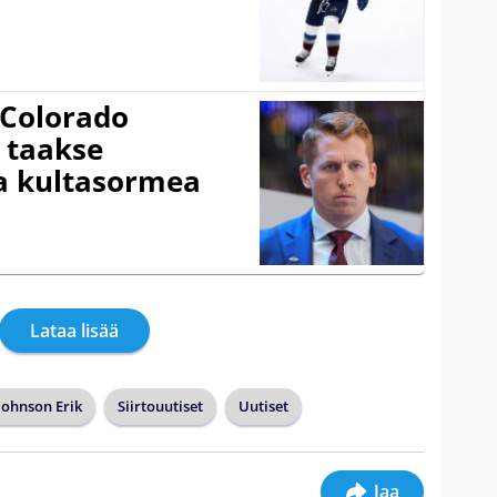
 Colorado
 taakse
ta kultasormea
Lataa lisää
Johnson Erik
Siirtouutiset
Uutiset
Jaa