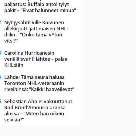
paljastus: Buffalo antoi tylyt
pakit – ”Eivät halunneet minua”
Nyt jysähti! Ville Koivunen
allekirjoitti jättimäisen NHL-
diilin – ”Onko tämä v*tun
vitsi?”
Carolina Hurricanesin
venäläisvahti lähtee – palaa
KHL:ään
Lähde: Tämä seura haluaa
Toronton NHL-veteraanin
riveihinsä: ”Kaikki haaveilevat”
Sebastian Aho ei vakuuttanut
Rod Brind’Amouria uransa
alussa – ”Miten hän oikein
selviää?”