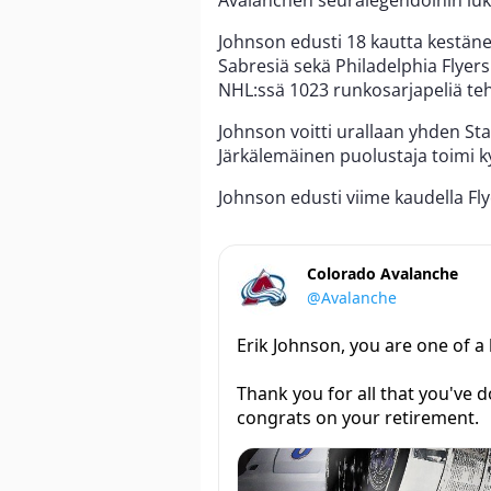
Avalanchen seuralegendoihin lu
Johnson edusti 18 kautta kestäne
Sabresiä sekä Philadelphia Flyers
NHL:ssä 1023 runkosarjapeliä te
Johnson voitti urallaan yhden St
Järkälemäinen puolustaja toimi k
Johnson edusti viime kaudella Fly
Colorado Avalanche
@Avalanche
Erik Johnson, you are one of a 
Thank you for all that you've 
congrats on your retirement.