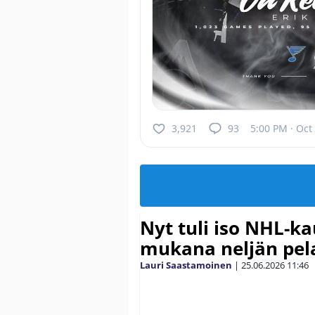
3,921
93
5:00 PM · Oct
Nyt tuli iso NHL-k
mukana neljän pel
Lauri Saastamoinen
|
25.06.2026
11:46