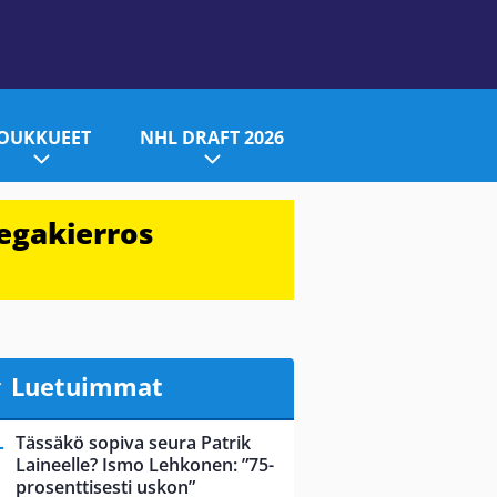
JOUKKUEET
NHL DRAFT 2026
egakierros
Luetuimmat
Tässäkö sopiva seura Patrik
Laineelle? Ismo Lehkonen: ”75-
prosenttisesti uskon”