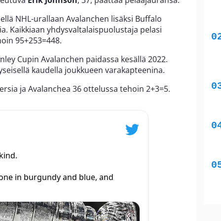
keutuva
Erik Johnson
, 37, päättää pelaajauransa.
ellä NHL-urallaan Avalanchen lisäksi Buffalo
ia. Kaikkiaan yhdysvaltalaispuolustaja pelasi
hoin 95+253=448.
anley Cupin Avalanchen paidassa kesällä 2022.
yseisellä kaudella joukkueen varakapteenina.
ersia ja Avalanchea 36 ottelussa tehoin 2+3=5.
kind.
done in burgundy and blue, and