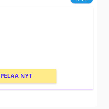
ilmaiskierroksia ilman
osta Tuohi 1000 -peliin (arvo 0,20€ per
PELAA NYT