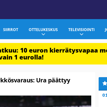
SIIRROT
OTTELUKESKUS
TELEVISIOINTI
jatkuu: 10 euron kierrätysvapaa m
vain 1 eurolla!
kkösvaraus: Ura päättyy