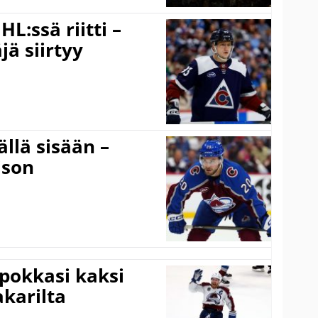
L:ssä riitti –
ä siirtyy
llä sisään –
ison
pokkasi kaksi
akarilta