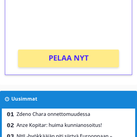
Talleta 1€
Saat heti 50 ilmaiskierrosta Tuohi 1000 -
peliin (arvo 0,20€ per kierros)!
Ei kierrätysvaatimusta!
PELAA NYT
Uusimmat
Zdeno Chara onnettomuudessa
Anze Kopitar: huima kunnianosoitus!
NHL-hyökkääjän piti siirtyä Eurooppaan –