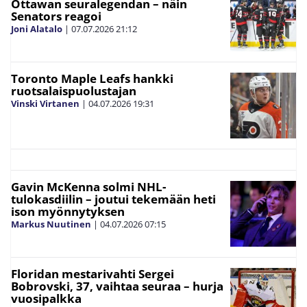
Ottawan seuralegendan – näin
Senators reagoi
Joni Alatalo
|
07.07.2026
21:12
Toronto Maple Leafs hankki
ruotsalaispuolustajan
Vinski Virtanen
|
04.07.2026
19:31
Gavin McKenna solmi NHL-
tulokasdiilin – joutui tekemään heti
ison myönnytyksen
Markus Nuutinen
|
04.07.2026
07:15
Floridan mestarivahti Sergei
Bobrovski, 37, vaihtaa seuraa – hurja
vuosipalkka