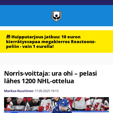
🎁 Huipputarjous jatkuu: 10 euron
kierrätysvapaa megakierros Reactoonz-
peliin - vain 1 eurolla!
Norris-voittaja: ura ohi – pelasi
lähes 1200 NHL-ottelua
Markus Nuutinen
17.09.2025
19:15