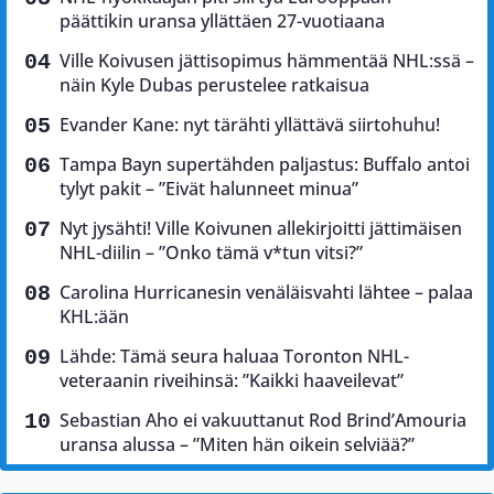
päättikin uransa yllättäen 27-vuotiaana
Ville Koivusen jättisopimus hämmentää NHL:ssä –
näin Kyle Dubas perustelee ratkaisua
Evander Kane: nyt tärähti yllättävä siirtohuhu!
Tampa Bayn supertähden paljastus: Buffalo antoi
tylyt pakit – ”Eivät halunneet minua”
Nyt jysähti! Ville Koivunen allekirjoitti jättimäisen
NHL-diilin – ”Onko tämä v*tun vitsi?”
Carolina Hurricanesin venäläisvahti lähtee – palaa
KHL:ään
Lähde: Tämä seura haluaa Toronton NHL-
veteraanin riveihinsä: ”Kaikki haaveilevat”
Sebastian Aho ei vakuuttanut Rod Brind’Amouria
uransa alussa – ”Miten hän oikein selviää?”