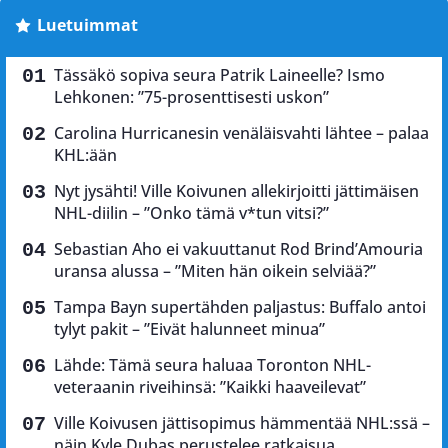
Luetuimmat
Tässäkö sopiva seura Patrik Laineelle? Ismo
Lehkonen: ”75-prosenttisesti uskon”
Carolina Hurricanesin venäläisvahti lähtee – palaa
KHL:ään
Nyt jysähti! Ville Koivunen allekirjoitti jättimäisen
NHL-diilin – ”Onko tämä v*tun vitsi?”
Sebastian Aho ei vakuuttanut Rod Brind’Amouria
uransa alussa – ”Miten hän oikein selviää?”
Tampa Bayn supertähden paljastus: Buffalo antoi
tylyt pakit – ”Eivät halunneet minua”
Lähde: Tämä seura haluaa Toronton NHL-
veteraanin riveihinsä: ”Kaikki haaveilevat”
Ville Koivusen jättisopimus hämmentää NHL:ssä –
näin Kyle Dubas perustelee ratkaisua