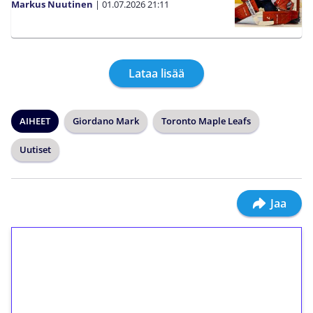
Markus Nuutinen
|
01.07.2026
21:11
Lataa lisää
AIHEET
Giordano Mark
Toronto Maple Leafs
Uutiset
Jaa
1€ = 10€ arvosta
ilmaiskierroksia ilman
kierrätystä!