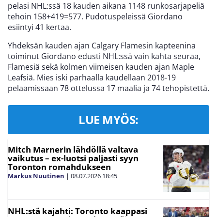
pelasi NHL:ssä 18 kauden aikana 1148 runkosarjapeliä
tehoin 158+419=577. Pudotuspeleissä Giordano
esiintyi 41 kertaa.
Yhdeksän kauden ajan Calgary Flamesin kapteenina
toiminut Giordano edusti NHL:ssä vain kahta seuraa,
Flamesiä sekä kolmen viimeisen kauden ajan Maple
Leafsiä. Mies iski parhaalla kaudellaan 2018-19
pelaamissaan 78 ottelussa 17 maalia ja 74 tehopistettä.
LUE MYÖS:
Mitch Marnerin lähdöllä valtava
vaikutus – ex-luotsi paljasti syyn
Toronton romahdukseen
Markus Nuutinen
|
08.07.2026
18:45
NHL:stä kajahti: Toronto kaappasi