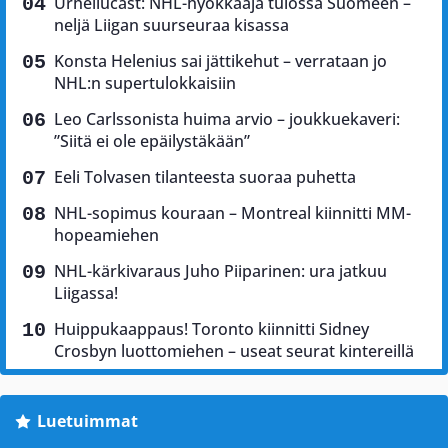
Urheilucast: NHL-hyökkääjä tulossa Suomeen –
neljä Liigan suurseuraa kisassa
Konsta Helenius sai jättikehut – verrataan jo
NHL:n supertulokkaisiin
Leo Carlssonista huima arvio – joukkuekaveri:
”Siitä ei ole epäilystäkään”
Eeli Tolvasen tilanteesta suoraa puhetta
NHL-sopimus kouraan – Montreal kiinnitti MM-
hopeamiehen
NHL-kärkivaraus Juho Piiparinen: ura jatkuu
Liigassa!
Huippukaappaus! Toronto kiinnitti Sidney
Crosbyn luottomiehen – useat seurat kintereillä
Luetuimmat