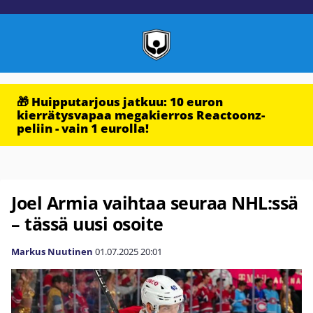
🎁 Huipputarjous jatkuu: 10 euron
kierrätysvapaa megakierros Reactoonz-
peliin - vain 1 eurolla!
Joel Armia vaihtaa seuraa NHL:ssä
– tässä uusi osoite
Markus Nuutinen
01.07.2025
20:01