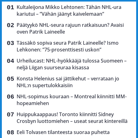
Kultaleijona Mikko Lehtonen: Tähän NHL-ura
kariutui – ”Vähän jäänyt kaivelemaan”
Päätyykö NHL-seura rajuun ratkaisuun? Avaisi
oven Patrik Laineelle
Tässäkö sopiva seura Patrik Laineelle? Ismo
Lehkonen: ”75-prosenttisesti uskon”
Urheilucast: NHL-hyökkääjä tulossa Suomeen –
neljä Liigan suurseuraa kisassa
Konsta Helenius sai jättikehut – verrataan jo
NHL:n supertulokkaisiin
NHL-sopimus kouraan – Montreal kiinnitti MM-
hopeamiehen
Huippukaappaus! Toronto kiinnitti Sidney
Crosbyn luottomiehen – useat seurat kintereillä
Eeli Tolvasen tilanteesta suoraa puhetta