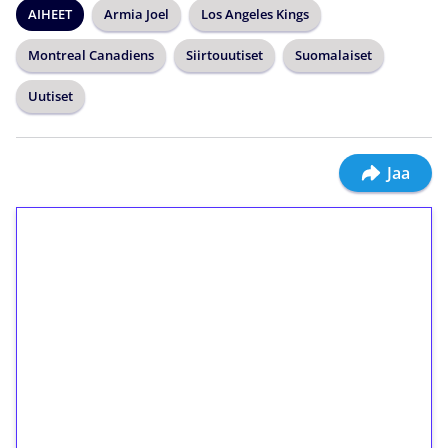
AIHEET
Armia Joel
Los Angeles Kings
Montreal Canadiens
Siirtouutiset
Suomalaiset
Uutiset
Jaa
1€ = 10€ arvosta
ilmaiskierroksia ilman
kierrätystä!
Talleta 1€
Saat heti 50 ilmaiskierrosta Tuohi 1000 -
peliin (arvo 0,20€ per kierros)!