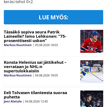
keräsi tehot 0+2.
LUE MYÖS:
Tässäkö sopiva seura Patrik
Laineelle? Ismo Lehkonen: ”75-
prosenttisesti uskon”
Markus Nuutinen
|
05.08.2026
18:03
Konsta Helenius sai jättikehut –
verrataan jo NHL:n
supertulokkaisiin
Markus Nuutinen
|
04.08.2026
18:05
Eeli Tolvasen tilanteesta suoraa
puhetta
Joni Alatalo
|
04.08.2026
12:45