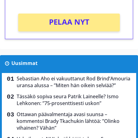
Ei kierrätysvaatimusta!
PELAA NYT
Uusimmat
Sebastian Aho ei vakuuttanut Rod Brind’Amouria
uransa alussa – ”Miten hän oikein selviää?”
Tässäkö sopiva seura Patrik Laineelle? Ismo
Lehkonen: ”75-prosenttisesti uskon”
Ottawan päävalmentaja avasi suunsa –
kommentoi Brady Tkachukin lähtöä: ”Olinko
vihainen? Vähän”