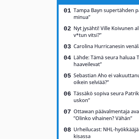
Tampa Bayn supertähden palj
minua”
Nyt jysähti! Ville Koivunen a
v*tun vitsi?”
Carolina Hurricanesin venäl
Lähde: Tämä seura haluaa T
haaveilevat”
Sebastian Aho ei vakuuttan
oikein selviää?”
Tässäkö sopiva seura Patrik
uskon”
Ottawan päävalmentaja ava
”Olinko vihainen? Vähän”
Urheilucast: NHL-hyökkääjä
kisassa