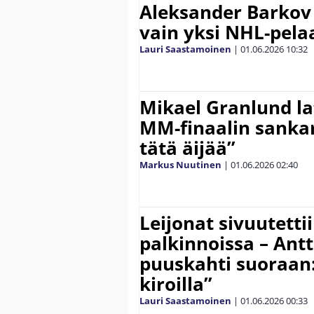
Aleksander Barkov 
vain yksi NHL-pela
Lauri Saastamoinen
|
01.06.2026
10:32
Mikael Granlund la
MM-finaalin sankar
tätä äijää”
Markus Nuutinen
|
01.06.2026
02:40
Leijonat sivuutett
palkinnoissa – Ant
puuskahti suoraan: 
kiroilla”
Lauri Saastamoinen
|
01.06.2026
00:33