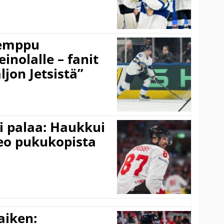
temppu
einolalle – fanit
ljon Jetsistä”
i palaa: Haukkui
eo pukukopista
aiken: