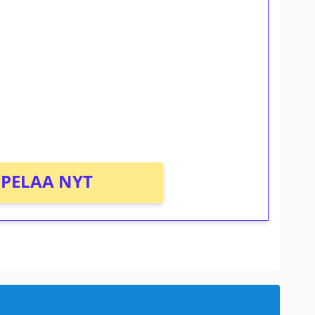
ilmaiskierroksia ilman
osta Tuohi 1000 -peliin (arvo 0,20€ per
PELAA NYT