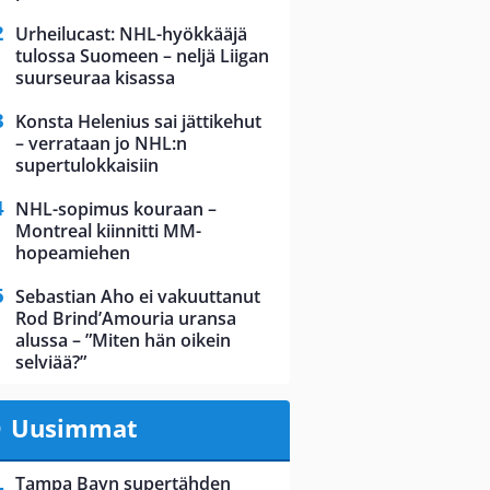
Urheilucast: NHL-hyökkääjä
tulossa Suomeen – neljä Liigan
suurseuraa kisassa
Konsta Helenius sai jättikehut
– verrataan jo NHL:n
supertulokkaisiin
NHL-sopimus kouraan –
Montreal kiinnitti MM-
hopeamiehen
Sebastian Aho ei vakuuttanut
Rod Brind’Amouria uransa
alussa – ”Miten hän oikein
selviää?”
Uusimmat
Tampa Bayn supertähden