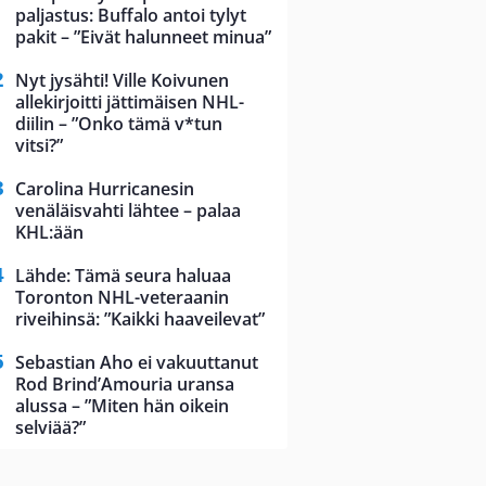
paljastus: Buffalo antoi tylyt
pakit – ”Eivät halunneet minua”
Nyt jysähti! Ville Koivunen
allekirjoitti jättimäisen NHL-
diilin – ”Onko tämä v*tun
vitsi?”
Carolina Hurricanesin
venäläisvahti lähtee – palaa
KHL:ään
Lähde: Tämä seura haluaa
Toronton NHL-veteraanin
riveihinsä: ”Kaikki haaveilevat”
Sebastian Aho ei vakuuttanut
Rod Brind’Amouria uransa
alussa – ”Miten hän oikein
selviää?”