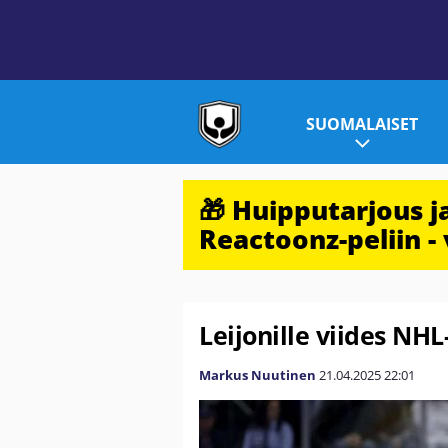
SUOMALAISET
🎁 Huipputarjous 
Reactoonz-peliin - 
Leijonille viides NHL
Markus Nuutinen
21.04.2025
22:01