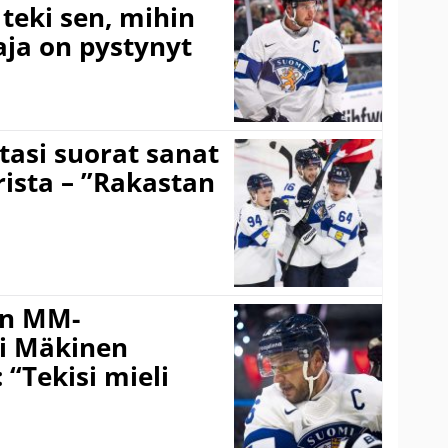
teki sen, mihin
aja on pystynyt
tasi suorat sanat
ista – ”Rakastan
iin MM-
ti Mäkinen
“Tekisi mieli