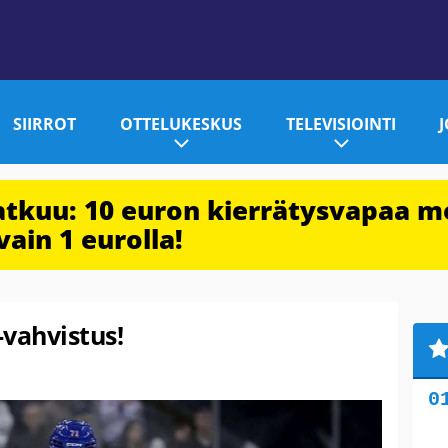
SIIRROT
OTTELUKESKUS
TELEVISIOINTI
jatkuu: 10 euron kierrätysvapaa m
vain 1 eurolla!
-vahvistus!