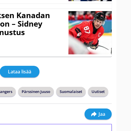
uksen Kanadan
on – Sidney
nnustus
Lataa lisää
angers
Pärssinen Juuso
Suomalaiset
Uutiset
Jaa