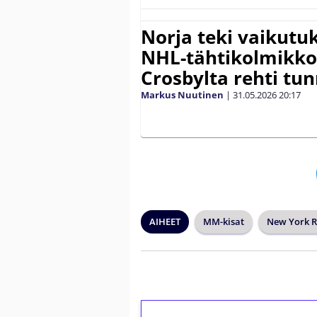
Norja teki vaikut
NHL-tähtikolmikko
Crosbylta rehti tu
Markus Nuutinen
|
31.05.2026
20:17
AIHEET
MM-kisat
New York R