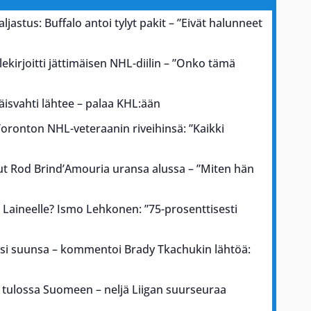
astus: Buffalo antoi tylyt pakit – ”Eivät halunneet
llekirjoitti jättimäisen NHL-diilin – ”Onko tämä
äisvahti lähtee – palaa KHL:ään
oronton NHL-veteraanin riveihinsä: ”Kaikki
ut Rod Brind’Amouria uransa alussa – ”Miten hän
 Laineelle? Ismo Lehkonen: ”75-prosenttisesti
si suunsa – kommentoi Brady Tkachukin lähtöä:
 tulossa Suomeen – neljä Liigan suurseuraa