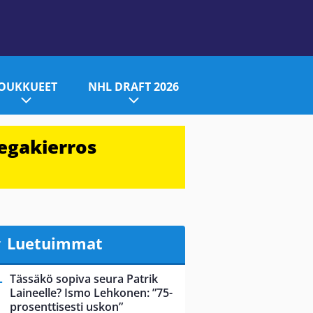
JOUKKUEET
NHL DRAFT 2026
egakierros
Luetuimmat
Tässäkö sopiva seura Patrik
Laineelle? Ismo Lehkonen: ”75-
prosenttisesti uskon”