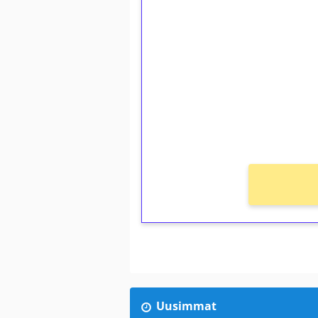
1€ = 10€ arvosta 
kierrätystä!
Talleta 1€
Saat heti 50 ilmaiskierr
kierros)!
Ei kierrätysvaatimusta!
Uusimmat