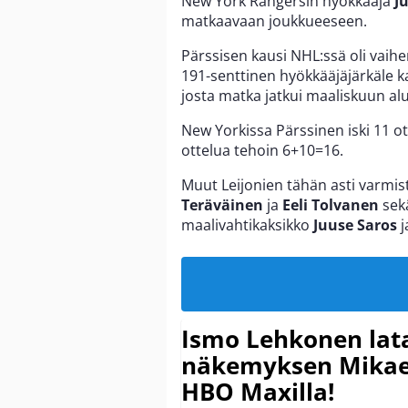
New York Rangersin hyökkääjä
J
matkaavaan joukkueeseen.
Pärssisen kausi NHL:ssä oli vaihe
191-senttinen hyökkääjäjärkäle k
josta matka jatkui maaliskuun al
New Yorkissa Pärssinen iski 11 ot
ottelua tehoin 6+10=16.
Muut Leijonien tähän asti varmi
Teräväinen
ja
Eeli Tolvanen
sekä
maalivahtikaksikko
Juuse Saros
j
Ismo Lehkonen lata
näkemyksen Mikael
HBO Maxilla!