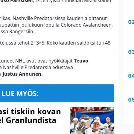
uuso Pärssisen
, 24, liittyvään mukaan MM-kisoihin
rikas. Nashville Predatorsissa kauden aloittanut
aupattiin joulukuun lopulla Colorado Avalancheen,
ussa Rangersiin.
telussa tehot 2+3=5. Koko kauden saldoksi tuli 48
stuneet NHL-avut ovat hyökkääjät
Teuvo
 Nashville Predatorsia edustava
a
Justus Annunen
.
LUE MYÖS:
si tiskiin kovan
 Granlundista