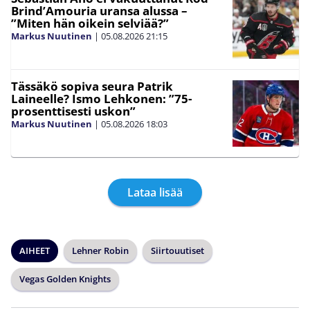
Brind’Amouria uransa alussa –
”Miten hän oikein selviää?”
Markus Nuutinen
|
05.08.2026
21:15
Tässäkö sopiva seura Patrik
Laineelle? Ismo Lehkonen: ”75-
prosenttisesti uskon”
Markus Nuutinen
|
05.08.2026
18:03
Lataa lisää
AIHEET
Lehner Robin
Siirtouutiset
Vegas Golden Knights