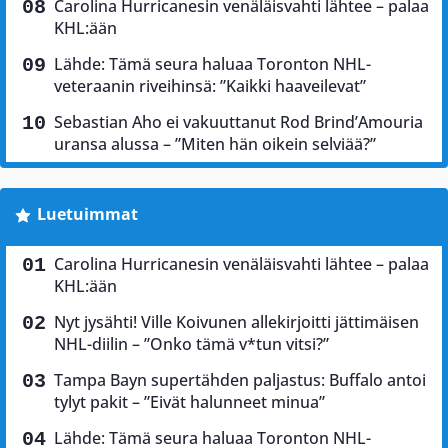
Carolina Hurricanesin venäläisvahti lähtee – palaa
KHL:ään
Lähde: Tämä seura haluaa Toronton NHL-
veteraanin riveihinsä: ”Kaikki haaveilevat”
Sebastian Aho ei vakuuttanut Rod Brind’Amouria
uransa alussa – ”Miten hän oikein selviää?”
Luetuimmat
Carolina Hurricanesin venäläisvahti lähtee – palaa
KHL:ään
Nyt jysähti! Ville Koivunen allekirjoitti jättimäisen
NHL-diilin – ”Onko tämä v*tun vitsi?”
Tampa Bayn supertähden paljastus: Buffalo antoi
tylyt pakit – ”Eivät halunneet minua”
Lähde: Tämä seura haluaa Toronton NHL-