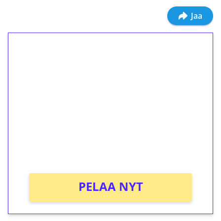
Jaa
1€ = 10€ arvosta
ilmaiskierroksia ilman
kierrätystä!
Talleta 1€
Saat heti 50 ilmaiskierrosta Tuohi 1000 -
peliin (arvo 0,20€ per kierros)!
Ei kierrätysvaatimusta!
PELAA NYT