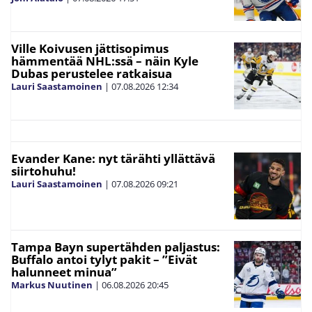
Ville Koivusen jättisopimus
hämmentää NHL:ssä – näin Kyle
Dubas perustelee ratkaisua
Lauri Saastamoinen
|
07.08.2026
12:34
Evander Kane: nyt tärähti yllättävä
siirtohuhu!
Lauri Saastamoinen
|
07.08.2026
09:21
Tampa Bayn supertähden paljastus:
Buffalo antoi tylyt pakit – ”Eivät
halunneet minua”
Markus Nuutinen
|
06.08.2026
20:45