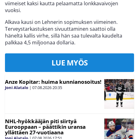
viimeiset kaksi kautta pelaamatta lonkkavaivojen
vuoksi.
Alkava kausi on Lehnerin sopimuksen viimeinen.
Terveystarkastuksen sivuuttaminen saattoi olla
häneltä kallis virhe, sillä hän saa tulevalta kaudelta
palkkaa 4,5 miljoonaa dollaria.
LUE MYÖS
Anze Kopitar: huima kunnianosoitus!
Joni Alatalo
|
07.08.2026
20:35
NHL-hyökkääjän piti siirtyä
Eurooppaan – päättikin uransa
yllättäen 27-vuotiaana
Joni Alatalo
|
07.08.2026
17:51