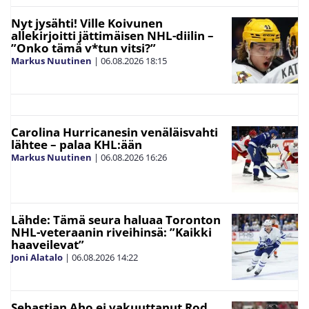
Nyt jysähti! Ville Koivunen
allekirjoitti jättimäisen NHL-diilin –
”Onko tämä v*tun vitsi?”
Markus Nuutinen
|
06.08.2026
18:15
Carolina Hurricanesin venäläisvahti
lähtee – palaa KHL:ään
Markus Nuutinen
|
06.08.2026
16:26
Lähde: Tämä seura haluaa Toronton
NHL-veteraanin riveihinsä: ”Kaikki
haaveilevat”
Joni Alatalo
|
06.08.2026
14:22
Sebastian Aho ei vakuuttanut Rod