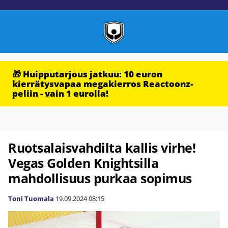
🎁 Huipputarjous jatkuu: 10 euron
kierrätysvapaa megakierros Reactoonz-
peliin - vain 1 eurolla!
Ruotsalaisvahdilta kallis virhe!
Vegas Golden Knightsilla
mahdollisuus purkaa sopimus
Toni Tuomala
19.09.2024
08:15