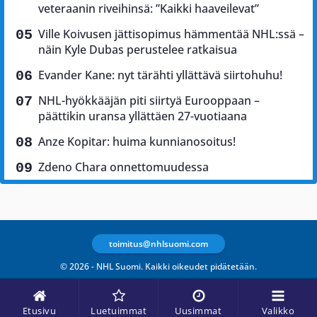
veteraanin riveihinsä: ”Kaikki haaveilevat”
Ville Koivusen jättisopimus hämmentää NHL:ssä –
näin Kyle Dubas perustelee ratkaisua
Evander Kane: nyt tärähti yllättävä siirtohuhu!
NHL-hyökkääjän piti siirtyä Eurooppaan –
päättikin uransa yllättäen 27-vuotiaana
Anze Kopitar: huima kunnianosoitus!
Zdeno Chara onnettomuudessa
toimitus@nhlsuomi.com
© 2026 - NHL Suomi. Kaikki oikeudet pidätetään.
Etusivu
Luetuimmat
Uusimmat
Valikko