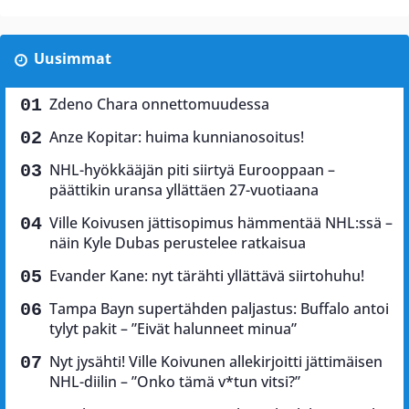
Uusimmat
Zdeno Chara onnettomuudessa
Anze Kopitar: huima kunnianosoitus!
NHL-hyökkääjän piti siirtyä Eurooppaan –
päättikin uransa yllättäen 27-vuotiaana
Ville Koivusen jättisopimus hämmentää NHL:ssä –
näin Kyle Dubas perustelee ratkaisua
Evander Kane: nyt tärähti yllättävä siirtohuhu!
Tampa Bayn supertähden paljastus: Buffalo antoi
tylyt pakit – ”Eivät halunneet minua”
Nyt jysähti! Ville Koivunen allekirjoitti jättimäisen
NHL-diilin – ”Onko tämä v*tun vitsi?”