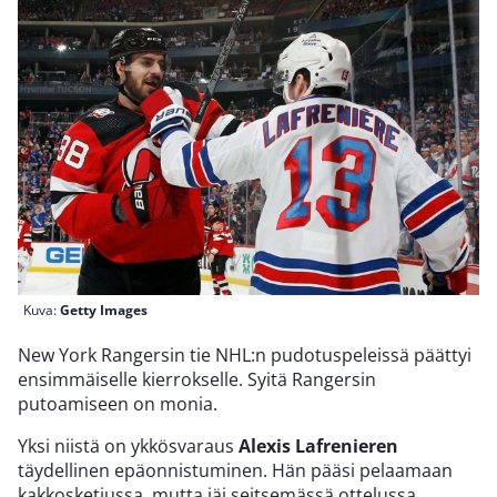
Kuva:
Getty Images
New York Rangersin tie NHL:n pudotuspeleissä päättyi
ensimmäiselle kierrokselle. Syitä Rangersin
putoamiseen on monia.
Yksi niistä on ykkösvaraus
Alexis Lafrenieren
täydellinen epäonnistuminen. Hän pääsi pelaamaan
kakkosketjussa, mutta jäi seitsemässä ottelussa