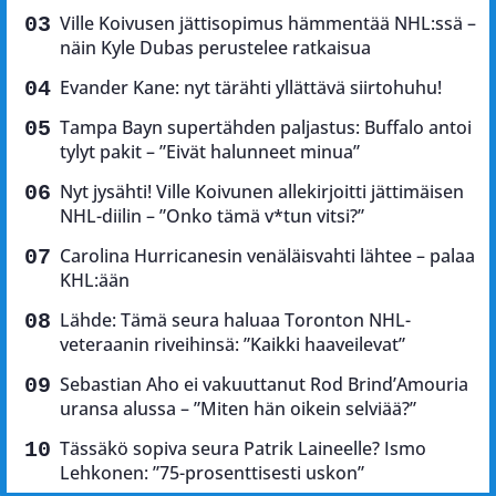
Ville Koivusen jättisopimus hämmentää NHL:ssä –
näin Kyle Dubas perustelee ratkaisua
Evander Kane: nyt tärähti yllättävä siirtohuhu!
Tampa Bayn supertähden paljastus: Buffalo antoi
tylyt pakit – ”Eivät halunneet minua”
Nyt jysähti! Ville Koivunen allekirjoitti jättimäisen
NHL-diilin – ”Onko tämä v*tun vitsi?”
Carolina Hurricanesin venäläisvahti lähtee – palaa
KHL:ään
Lähde: Tämä seura haluaa Toronton NHL-
veteraanin riveihinsä: ”Kaikki haaveilevat”
Sebastian Aho ei vakuuttanut Rod Brind’Amouria
uransa alussa – ”Miten hän oikein selviää?”
Tässäkö sopiva seura Patrik Laineelle? Ismo
Lehkonen: ”75-prosenttisesti uskon”