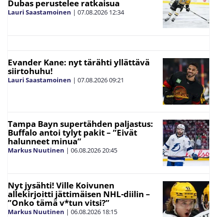
Dubas perustelee ratkaisua
Lauri Saastamoinen
|
07.08.2026
12:34
Evander Kane: nyt tärähti yllättävä
siirtohuhu!
Lauri Saastamoinen
|
07.08.2026
09:21
Tampa Bayn supertähden paljastus:
Buffalo antoi tylyt pakit – ”Eivät
halunneet minua”
Markus Nuutinen
|
06.08.2026
20:45
Nyt jysähti! Ville Koivunen
allekirjoitti jättimäisen NHL-diilin –
”Onko tämä v*tun vitsi?”
Markus Nuutinen
|
06.08.2026
18:15