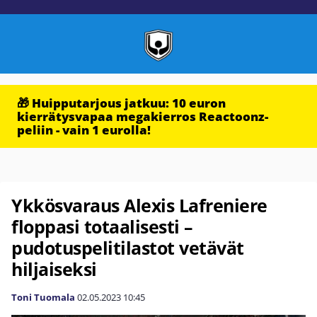
🎁 Huipputarjous jatkuu: 10 euron
kierrätysvapaa megakierros Reactoonz-
peliin - vain 1 eurolla!
Ykkösvaraus Alexis Lafreniere
floppasi totaalisesti –
pudotuspelitilastot vetävät
hiljaiseksi
Toni Tuomala
02.05.2023
10:45