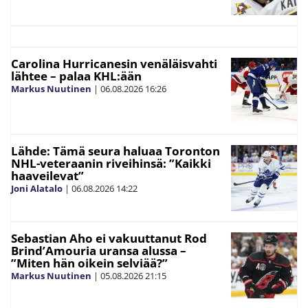
Carolina Hurricanesin venäläisvahti
lähtee – palaa KHL:ään
Markus Nuutinen
|
06.08.2026
16:26
Lähde: Tämä seura haluaa Toronton
NHL-veteraanin riveihinsä: ”Kaikki
haaveilevat”
Joni Alatalo
|
06.08.2026
14:22
Sebastian Aho ei vakuuttanut Rod
Brind’Amouria uransa alussa –
”Miten hän oikein selviää?”
Markus Nuutinen
|
05.08.2026
21:15