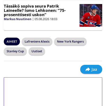
Tässäkö sopiva seura Patrik
Laineelle? Ismo Lehkonen: ”75-
prosenttisesti uskon”
Markus Nuutinen
|
05.08.2026
18:03
AIHEET
Lafreniere Alexis
New York Rangers
Stanley Cup
Uutiset
Jaa
1€ = 10€ arvosta
ilmaiskierroksia ilman
kierrätystä!