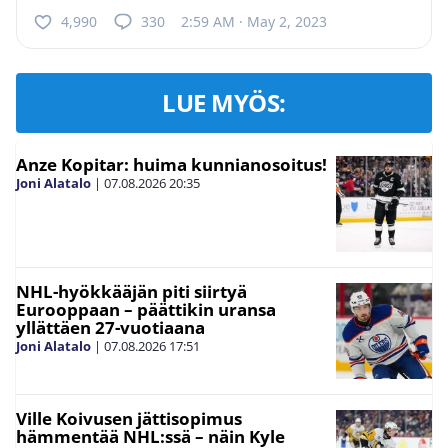
4,990
330
2:59 AM · May 2, 2023
LUE MYÖS:
Anze Kopitar: huima kunnianosoitus!
Joni Alatalo
|
07.08.2026
20:35
NHL-hyökkääjän piti siirtyä
Eurooppaan – päättikin uransa
yllättäen 27-vuotiaana
Joni Alatalo
|
07.08.2026
17:51
Ville Koivusen jättisopimus
hämmentää NHL:ssä – näin Kyle