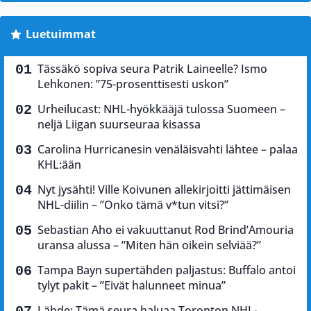
Luetuimmat
Tässäkö sopiva seura Patrik Laineelle? Ismo
Lehkonen: ”75-prosenttisesti uskon”
Urheilucast: NHL-hyökkääjä tulossa Suomeen –
neljä Liigan suurseuraa kisassa
Carolina Hurricanesin venäläisvahti lähtee – palaa
KHL:ään
Nyt jysähti! Ville Koivunen allekirjoitti jättimäisen
NHL-diilin – ”Onko tämä v*tun vitsi?”
Sebastian Aho ei vakuuttanut Rod Brind’Amouria
uransa alussa – ”Miten hän oikein selviää?”
Tampa Bayn supertähden paljastus: Buffalo antoi
tylyt pakit – ”Eivät halunneet minua”
Lähde: Tämä seura haluaa Toronton NHL-