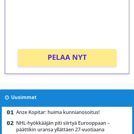
Talleta 1€
Saat heti 50 ilmaiskierrosta Tuohi 1000 -
peliin (arvo 0,20€ per kierros)!
Ei kierrätysvaatimusta!
PELAA NYT
Uusimmat
Anze Kopitar: huima kunnianosoitus!
NHL-hyökkääjän piti siirtyä Eurooppaan –
päättikin uransa yllättäen 27-vuotiaana