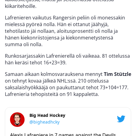
kiikaritehoille.
Lafrenieren vaikutus Rangersin peliin oli monessakin
mielessä pyöreä nolla. Hän ei ottanut jäähyjä,
tehotilasto jäi nollaan, aloitusprosentti oli nolla ja
hänen kiekonriistojensa ja kiekonmenetystensä
summa oli nolla.
Runkosarjassakin Lafrenierellä oli vaikeaa. 81 ottelussa
hän keräsi tehot 16+23=39.
Samaan aikaan kolmosvarauksena mennyt
Tim Stützle
on tehnyt kovaa jälkeä NHL:ssä. 210 ottelussa
saksalaishyökkääjä on paukuttanut tehot 73+104=177.
Lafrenieria tehopisteitä on 91 kappaletta.
Big Head Hockey
@bigheadhcky
Alexis Lafreniere in 7 games against the Devils