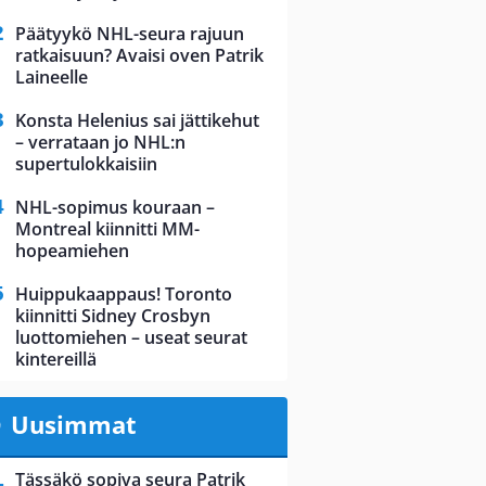
Päätyykö NHL-seura rajuun
ratkaisuun? Avaisi oven Patrik
Laineelle
Konsta Helenius sai jättikehut
– verrataan jo NHL:n
supertulokkaisiin
NHL-sopimus kouraan –
Montreal kiinnitti MM-
hopeamiehen
Huippukaappaus! Toronto
kiinnitti Sidney Crosbyn
luottomiehen – useat seurat
kintereillä
Uusimmat
Tässäkö sopiva seura Patrik