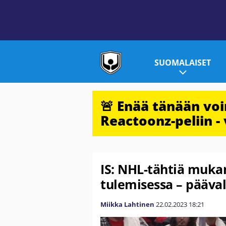
SUOMALAISET
🚨 Enää tänään vo
Reactoonz-peliin - 
IS: NHL-tähtiä muka
tulemisessa – pääva
Miikka Lahtinen
22.02.2023
18:21