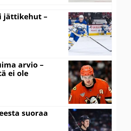
 jättikehut –
uima arvio –
ä ei ole
teesta suoraa