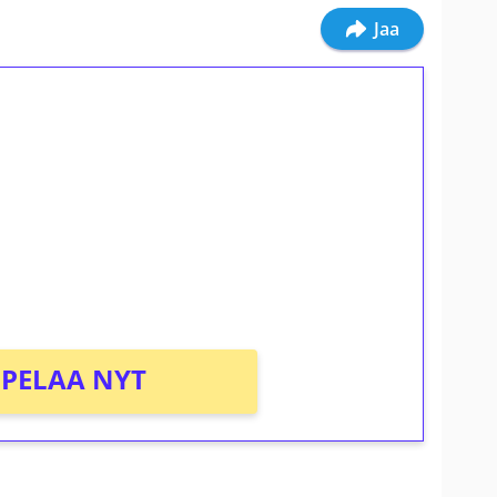
Jaa
ilmaiskierroksia ilman
osta Tuohi 1000 -peliin (arvo 0,20€ per
PELAA NYT