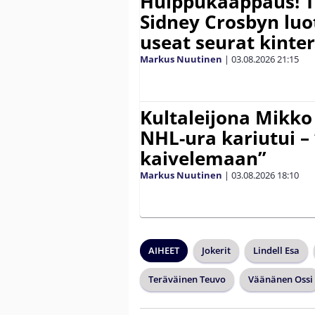
Huippukaappaus! To
Sidney Crosbyn lu
useat seurat kinter
Markus Nuutinen
|
03.08.2026
21:15
Kultaleijona Mikko
NHL-ura kariutui –
kaivelemaan”
Markus Nuutinen
|
03.08.2026
18:10
AIHEET
Jokerit
Lindell Esa
Teräväinen Teuvo
Väänänen Ossi