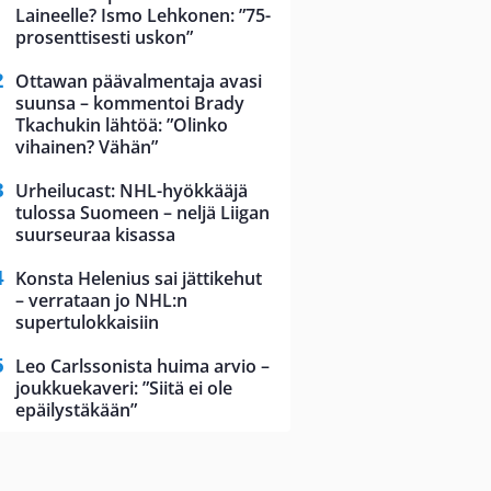
Laineelle? Ismo Lehkonen: ”75-
prosenttisesti uskon”
Ottawan päävalmentaja avasi
suunsa – kommentoi Brady
Tkachukin lähtöä: ”Olinko
vihainen? Vähän”
Urheilucast: NHL-hyökkääjä
tulossa Suomeen – neljä Liigan
suurseuraa kisassa
Konsta Helenius sai jättikehut
– verrataan jo NHL:n
supertulokkaisiin
Leo Carlssonista huima arvio –
joukkuekaveri: ”Siitä ei ole
epäilystäkään”