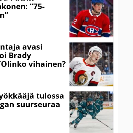
hkonen: ”75-
on”
taja avasi
oi Brady
”Olinko vihainen?
yökkääjä tulossa
igan suurseuraa