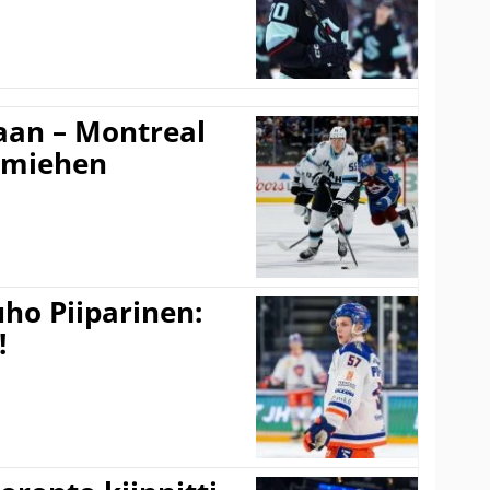
an – Montreal
amiehen
ho Piiparinen:
!