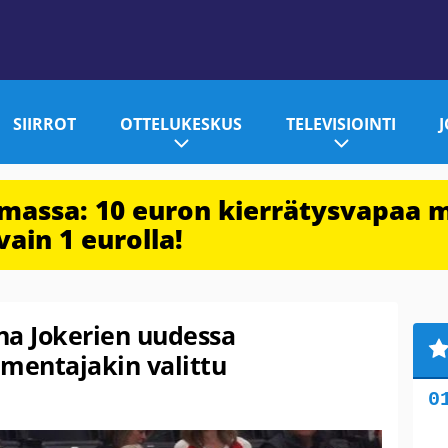
SIIRROT
OTTELUKESKUS
TELEVISIOINTI
imassa: 10 euron kierrätysvapaa 
vain 1 eurolla!
na Jokerien uudessa
lmentajakin valittu