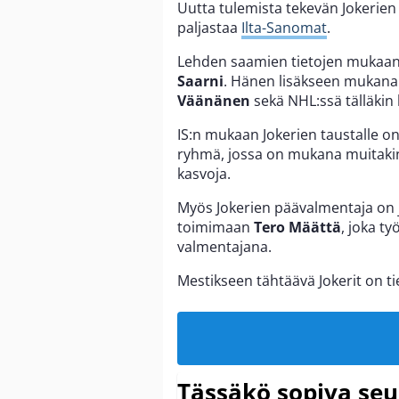
Uutta tulemista tekevän Jokerien
paljastaa
Ilta-Sanomat
.
Lehden saamien tietojen mukaan 
Saarni
. Hänen lisäkseen mukana
Väänänen
sekä NHL:ssä tälläkin 
IS:n mukaan Jokerien taustalle o
ryhmä, jossa on mukana muitakin 
kasvoja.
Myös Jokerien päävalmentaja on jo
toimimaan
Tero Määttä
, joka ty
valmentajana.
Mestikseen tähtäävä Jokerit on ti
Tässäkö sopiva seu