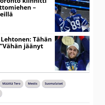
ronto kiinnitti
ottomiehen –
eillä
 Lehtonen: Tähän
 ”Vähän jäänyt
Määttä Tero
Mestis
Suomalaiset