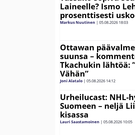
Laineelle? Ismo Le
prosenttisesti usk
Markus Nuutinen
|
05.08.2026
18:03
Ottawan päävalmen
suunsa – komment
Tkachukin lähtöä: 
Vähän”
Joni Alatalo
|
05.08.2026
14:12
Urheilucast: NHL-h
Suomeen – neljä Li
kisassa
Lauri Saastamoinen
|
05.08.2026
10:05