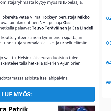
 omistajaryhmästä löytyy myös NHL-pelaajia,
Jokereita vetää Viima Hockeyn perustaja
Mikko
 ovat ainakin entinen NHL-pelaaja
Ossi
hetkellä pelaavat
Teuvo Teräväinen
ja
Esa Lindell
.
n koottu yhteensä noin kymmenen sijoittajan
tunnettuja suomalaisia liike- ja urheiluelämän
 valittu. Helsinkiläisseuran luotsina tulee
öskentelee tällä hetkellä Jokerien A-juniorien
edottamassa asioista itse lähipäivinä.
LUE MYÖS:
ra Patrik