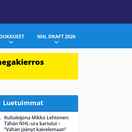
JOUKKUEET
NHL DRAFT 2026
megakierros
Luetuimmat
Kultaleijona Mikko Lehtonen:
Tähän NHL-ura kariutui –
”Vähän jäänyt kaivelemaan”