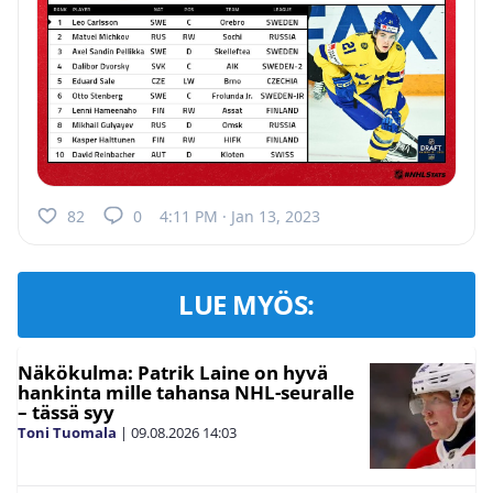
82
0
4:11 PM · Jan 13, 2023
LUE MYÖS:
Näkökulma: Patrik Laine on hyvä
hankinta mille tahansa NHL-seuralle
– tässä syy
Toni Tuomala
|
09.08.2026
14:03