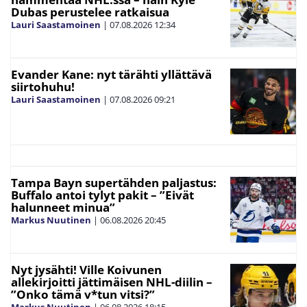
Dubas perustelee ratkaisua
Lauri Saastamoinen
|
07.08.2026
12:34
Evander Kane: nyt tärähti yllättävä
siirtohuhu!
Lauri Saastamoinen
|
07.08.2026
09:21
Tampa Bayn supertähden paljastus:
Buffalo antoi tylyt pakit – ”Eivät
halunneet minua”
Markus Nuutinen
|
06.08.2026
20:45
Nyt jysähti! Ville Koivunen
allekirjoitti jättimäisen NHL-diilin –
”Onko tämä v*tun vitsi?”