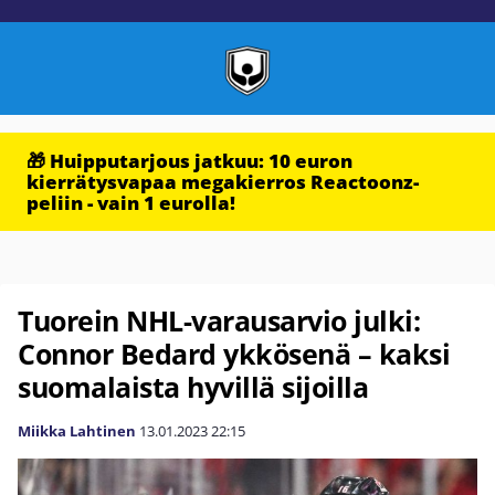
🎁 Huipputarjous jatkuu: 10 euron
kierrätysvapaa megakierros Reactoonz-
peliin - vain 1 eurolla!
Tuorein NHL-varausarvio julki:
Connor Bedard ykkösenä – kaksi
suomalaista hyvillä sijoilla
Miikka Lahtinen
13.01.2023
22:15