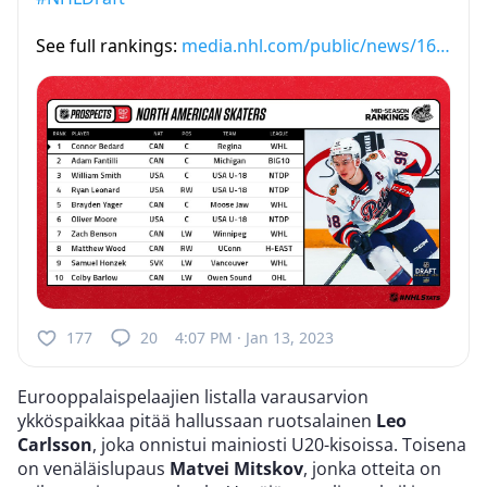
See full rankings:
media.nhl.com/public/news/16…
177
20
4:07 PM · Jan 13, 2023
Eurooppalaispelaajien listalla varausarvion
ykköspaikkaa pitää hallussaan ruotsalainen
Leo
Carlsson
, joka onnistui mainiosti U20-kisoissa. Toisena
on venäläislupaus
Matvei Mitskov
, jonka otteita on