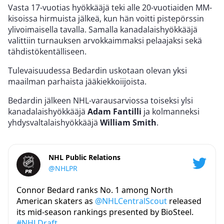
Vasta 17-vuotias hyökkääjä teki alle 20-vuotiaiden MM-
kisoissa hirmuista jälkeä, kun hän voitti pistepörssin
ylivoimaisella tavalla. Samalla kanadalaishyökkääjä
valittiin turnauksen arvokkaimmaksi pelaajaksi sekä
tähdistökentälliseen.
Tulevaisuudessa Bedardin uskotaan olevan yksi
maailman parhaista jääkiekkoiijoista.
Bedardin jälkeen NHL-varausarviossa toiseksi ylsi
kanadalaishyökkääjä
Adam Fantilli
ja kolmanneksi
yhdysvaltalaishyökkääjä
William Smith
.
NHL Public Relations
@NHLPR
Connor Bedard ranks No. 1 among North
American skaters as
@NHLCentralScout
released
its mid-season rankings presented by BioSteel.
#NHLDraft