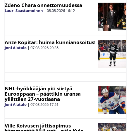
Zdeno Chara onnettomuudessa
Lauri Saastamoinen
|
08.08.2026
16:12
Anze Kopitar: huima kunnianosoitus!
Joni Alatalo
|
07.08.2026
20:35
NHL-hyökkääjän piti siirtyä
Eurooppaan – päättikin uransa
yllättäen 27-vuotiaana
Joni Alatalo
|
07.08.2026
17:51
Ville Koivusen jättisopimus
hämmentää NHL:ssä – näin Kyle