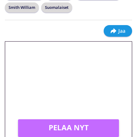
Smith William
Suomalaiset
Jaa
🎁 Huipputarjous jatkuu: 10
euron kierrätysvapaa
megakierros Reactoonz-
peliin – vain 1 eurolla!
Peli: Reactoonz
Vain uusille asiakkaille!
PELAA NYT