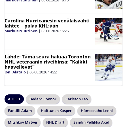
Markus Nuutinen
|
06.08.2026
18:15
Carolina Hurricanesin venäläisvahti
lähtee – palaa KHL:ään
Markus Nuutinen
|
06.08.2026
16:26
Lähde: Tämä seura haluaa Toronton
NHL-veteraanin riveihinsä: ”Kaikki
haaveilevat”
Joni Alatalo
|
06.08.2026
14:22
AIHEET
Bedard Connor
Carlsson Leo
Fantilli Adam
Halttunen Kasper
Hämeenaho Lenni
Mitshkov Matvei
NHL Draft
Sandin Pellikka Axel