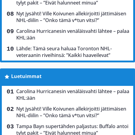
tylyt pakit – ”Eivät halunneet minua”
Nyt jysähti! Ville Koivunen allekirjoitti jättimäisen
NHL-diilin – ”Onko tämä v*tun vitsi?”
Carolina Hurricanesin venäläisvahti lähtee – palaa
KHL:ään
Lähde: Tämä seura haluaa Toronton NHL-
veteraanin riveihinsä: ”Kaikki haaveilevat”
Luetuimmat
Carolina Hurricanesin venäläisvahti lähtee – palaa
KHL:ään
Nyt jysähti! Ville Koivunen allekirjoitti jättimäisen
NHL-diilin – ”Onko tämä v*tun vitsi?”
Tampa Bayn supertähden paljastus: Buffalo antoi
tylyt pakit – ”Eivät halunneet minua”