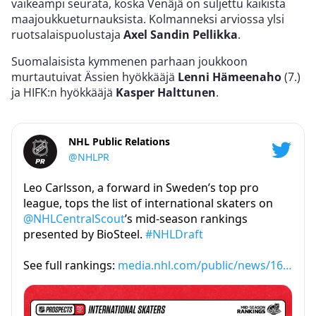
vaikeampi seurata, koska Venäjä on suljettu kaikista
maajoukkueturnauksista. Kolmanneksi arviossa ylsi
ruotsalaispuolustaja
Axel Sandin Pellikka
.
Suomalaisista kymmenen parhaan joukkoon
murtautuivat Ässien hyökkääjä
Lenni Hämeenaho
(7.)
ja HIFK:n hyökkääjä
Kasper Halttunen
.
NHL Public Relations
@NHLPR
Leo Carlsson, a forward in Sweden’s top pro
league, tops the list of international skaters on
@NHLCentralScout
’s mid-season rankings
presented by BioSteel.
#NHLDraft
See full rankings:
media.nhl.com/public/news/16…