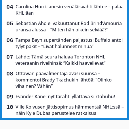
Carolina Hurricanesin venäläisvahti lähtee – palaa
KHL:ään
Sebastian Aho ei vakuuttanut Rod Brind’Amouria
uransa alussa – ”Miten hän oikein selviää?”
Tampa Bayn supertähden paljastus: Buffalo antoi
tylyt pakit – ”Eivät halunneet minua”
Lähde: Tämä seura haluaa Toronton NHL-
veteraanin riveihinsä: ”Kaikki haaveilevat”
Ottawan päävalmentaja avasi suunsa –
kommentoi Brady Tkachukin lähtöä: ”Olinko
vihainen? Vähän”
Evander Kane: nyt tärähti yllättävä siirtohuhu!
Ville Koivusen jättisopimus hämmentää NHL:ssä –
näin Kyle Dubas perustelee ratkaisua