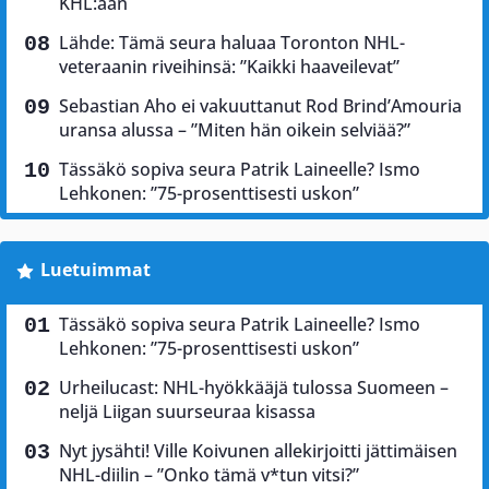
KHL:ään
Lähde: Tämä seura haluaa Toronton NHL-
veteraanin riveihinsä: ”Kaikki haaveilevat”
Sebastian Aho ei vakuuttanut Rod Brind’Amouria
uransa alussa – ”Miten hän oikein selviää?”
Tässäkö sopiva seura Patrik Laineelle? Ismo
Lehkonen: ”75-prosenttisesti uskon”
Luetuimmat
Tässäkö sopiva seura Patrik Laineelle? Ismo
Lehkonen: ”75-prosenttisesti uskon”
Urheilucast: NHL-hyökkääjä tulossa Suomeen –
neljä Liigan suurseuraa kisassa
Nyt jysähti! Ville Koivunen allekirjoitti jättimäisen
NHL-diilin – ”Onko tämä v*tun vitsi?”