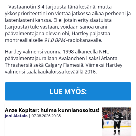
– Vastaanotin 3-4 tarjousta tänä kesänä, mutta
ykkösprioriteettini on viettää jatkossa aikaa perheeni ja
lastenlasteni kanssa. Ellei jotain erityislaatuista
(tarjousta) tule vastaan, voidaan sanoa urani
päävalmentajana olevan ohi, Hartley paljastaa
montrealilaiselle
91.0 BPM
-radiokanavalle.
Hartley valmensi vuonna 1998 alkaneella NHL-
päävalmentajaurallaan Avalanchen lisäksi Atlanta
Thrashersiä sekä Calgary Flamesiä. Viimeksi Hartley
valmensi taalakaukaloissa keväällä 2016.
LUE MYÖS:
Anze Kopitar: huima kunnianosoitus!
Joni Alatalo
|
07.08.2026
20:35