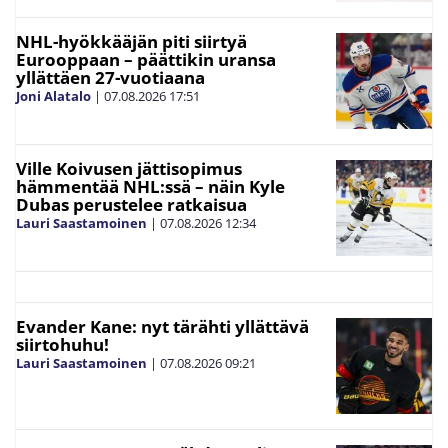
NHL-hyökkääjän piti siirtyä
Eurooppaan – päättikin uransa
yllättäen 27-vuotiaana
Joni Alatalo
|
07.08.2026
17:51
Ville Koivusen jättisopimus
hämmentää NHL:ssä – näin Kyle
Dubas perustelee ratkaisua
Lauri Saastamoinen
|
07.08.2026
12:34
Evander Kane: nyt tärähti yllättävä
siirtohuhu!
Lauri Saastamoinen
|
07.08.2026
09:21