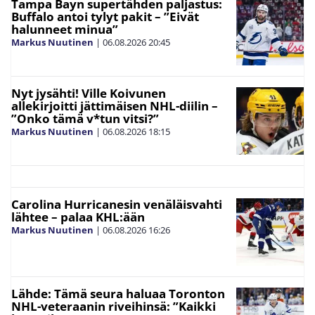
Tampa Bayn supertähden paljastus:
Buffalo antoi tylyt pakit – ”Eivät
halunneet minua”
Markus Nuutinen
|
06.08.2026
20:45
Nyt jysähti! Ville Koivunen
allekirjoitti jättimäisen NHL-diilin –
”Onko tämä v*tun vitsi?”
Markus Nuutinen
|
06.08.2026
18:15
Carolina Hurricanesin venäläisvahti
lähtee – palaa KHL:ään
Markus Nuutinen
|
06.08.2026
16:26
Lähde: Tämä seura haluaa Toronton
NHL-veteraanin riveihinsä: ”Kaikki