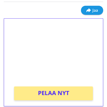
Jaa
1€ = 10€ arvosta
ilmaiskierroksia ilman
kierrätystä!
Talleta 1€
Saat heti 50 ilmaiskierrosta Tuohi 1000 -
peliin (arvo 0,20€ per kierros)!
Ei kierrätysvaatimusta!
PELAA NYT