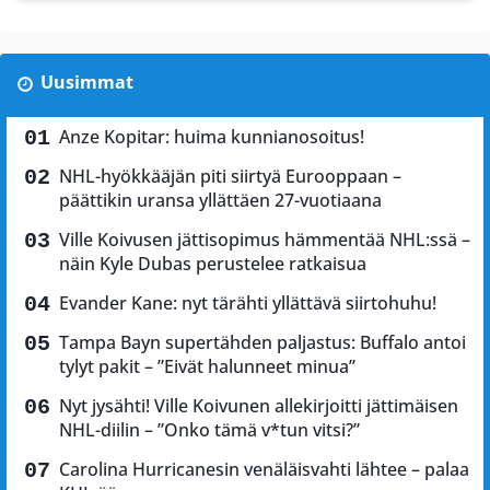
Uusimmat
Anze Kopitar: huima kunnianosoitus!
NHL-hyökkääjän piti siirtyä Eurooppaan –
päättikin uransa yllättäen 27-vuotiaana
Ville Koivusen jättisopimus hämmentää NHL:ssä –
näin Kyle Dubas perustelee ratkaisua
Evander Kane: nyt tärähti yllättävä siirtohuhu!
Tampa Bayn supertähden paljastus: Buffalo antoi
tylyt pakit – ”Eivät halunneet minua”
Nyt jysähti! Ville Koivunen allekirjoitti jättimäisen
NHL-diilin – ”Onko tämä v*tun vitsi?”
Carolina Hurricanesin venäläisvahti lähtee – palaa