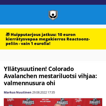
🎁 Huipputarjous jatkuu: 10 euron
kierrätysvapaa megakierros Reactoonz-
peliin - vain 1 eurolla!
Yllätysuutinen! Colorado
Avalanchen mestariluotsi vihjaa:
valmennusura ohi
Markus Nuutinen
29.08.2022
17:35