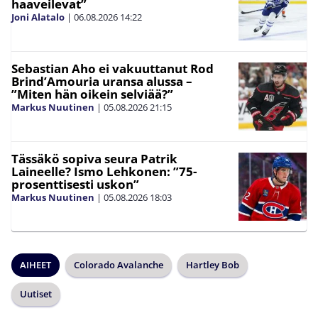
haaveilevat”
Joni Alatalo
|
06.08.2026
14:22
Sebastian Aho ei vakuuttanut Rod
Brind’Amouria uransa alussa –
”Miten hän oikein selviää?”
Markus Nuutinen
|
05.08.2026
21:15
Tässäkö sopiva seura Patrik
Laineelle? Ismo Lehkonen: ”75-
prosenttisesti uskon”
Markus Nuutinen
|
05.08.2026
18:03
AIHEET
Colorado Avalanche
Hartley Bob
Uutiset