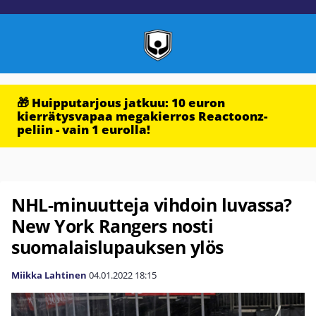
🎁 Huipputarjous jatkuu: 10 euron
kierrätysvapaa megakierros Reactoonz-
peliin - vain 1 eurolla!
NHL-minuutteja vihdoin luvassa?
New York Rangers nosti
suomalaislupauksen ylös
Miikka Lahtinen
04.01.2022
18:15