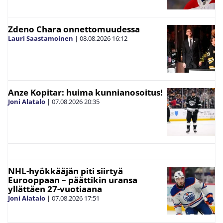
Zdeno Chara onnettomuudessa
Lauri Saastamoinen
|
08.08.2026
16:12
Anze Kopitar: huima kunnianosoitus!
Joni Alatalo
|
07.08.2026
20:35
NHL-hyökkääjän piti siirtyä
Eurooppaan – päättikin uransa
yllättäen 27-vuotiaana
Joni Alatalo
|
07.08.2026
17:51