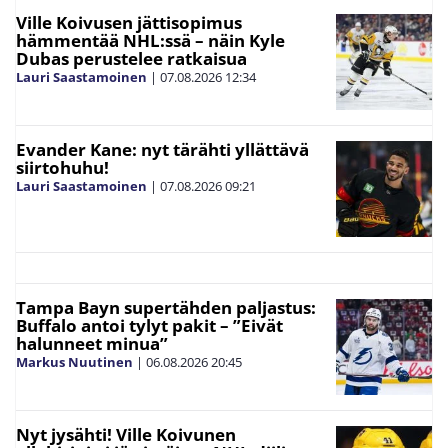
Ville Koivusen jättisopimus
hämmentää NHL:ssä – näin Kyle
Dubas perustelee ratkaisua
Lauri Saastamoinen
|
07.08.2026
12:34
Evander Kane: nyt tärähti yllättävä
siirtohuhu!
Lauri Saastamoinen
|
07.08.2026
09:21
Tampa Bayn supertähden paljastus:
Buffalo antoi tylyt pakit – ”Eivät
halunneet minua”
Markus Nuutinen
|
06.08.2026
20:45
Nyt jysähti! Ville Koivunen