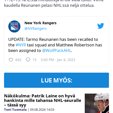
kaudella Reunanen pelasi NHL:ssä neljä ottelua.
New York Rangers
@NYRangers
UPDATE: Tarmo Reunanen has been recalled to
the
#NYR
taxi squad and Matthew Robertson has
been assigned to
@WolfPackAHL
.
642
15
3:00 PM · Jan 4, 2022
LUE MYÖS:
Näkökulma: Patrik Laine on hyvä
hankinta mille tahansa NHL-seuralle
– tässä syy
Toni Tuomala
|
09.08.2026
14:03