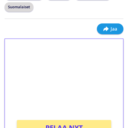
Suomalaiset
Jaa
1€ = 10€ arvosta
ilmaiskierroksia ilman
kierrätystä!
Talleta 1€
Saat heti 50 ilmaiskierrosta Tuohi 1000 -
peliin (arvo 0,20€ per kierros)!
Ei kierrätysvaatimusta!
PELAA NYT