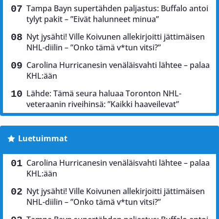
Tampa Bayn supertähden paljastus: Buffalo antoi
tylyt pakit – ”Eivät halunneet minua”
Nyt jysähti! Ville Koivunen allekirjoitti jättimäisen
NHL-diilin – ”Onko tämä v*tun vitsi?”
Carolina Hurricanesin venäläisvahti lähtee – palaa
KHL:ään
Lähde: Tämä seura haluaa Toronton NHL-
veteraanin riveihinsä: ”Kaikki haaveilevat”
Luetuimmat
Carolina Hurricanesin venäläisvahti lähtee – palaa
KHL:ään
Nyt jysähti! Ville Koivunen allekirjoitti jättimäisen
NHL-diilin – ”Onko tämä v*tun vitsi?”