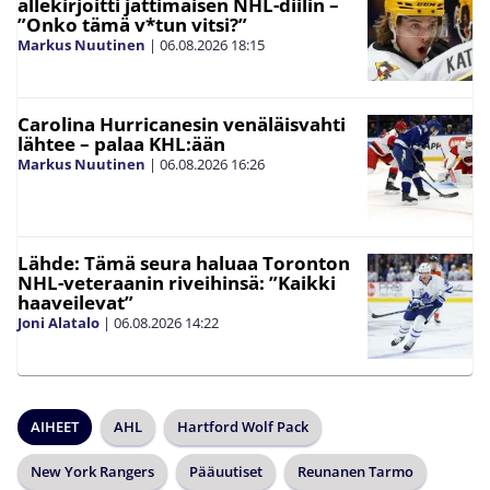
allekirjoitti jättimäisen NHL-diilin –
”Onko tämä v*tun vitsi?”
Markus Nuutinen
|
06.08.2026
18:15
Carolina Hurricanesin venäläisvahti
lähtee – palaa KHL:ään
Markus Nuutinen
|
06.08.2026
16:26
Lähde: Tämä seura haluaa Toronton
NHL-veteraanin riveihinsä: ”Kaikki
haaveilevat”
Joni Alatalo
|
06.08.2026
14:22
AIHEET
AHL
Hartford Wolf Pack
New York Rangers
Pääuutiset
Reunanen Tarmo