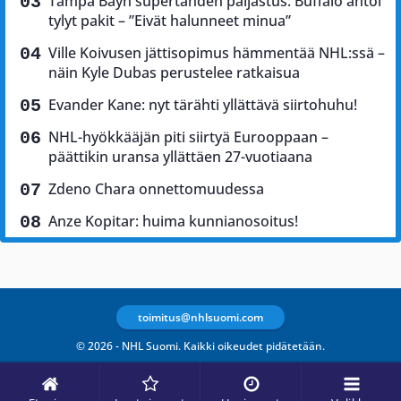
Tampa Bayn supertähden paljastus: Buffalo antoi
tylyt pakit – ”Eivät halunneet minua”
Ville Koivusen jättisopimus hämmentää NHL:ssä –
näin Kyle Dubas perustelee ratkaisua
Evander Kane: nyt tärähti yllättävä siirtohuhu!
NHL-hyökkääjän piti siirtyä Eurooppaan –
päättikin uransa yllättäen 27-vuotiaana
Zdeno Chara onnettomuudessa
Anze Kopitar: huima kunnianosoitus!
toimitus@nhlsuomi.com
© 2026 - NHL Suomi. Kaikki oikeudet pidätetään.