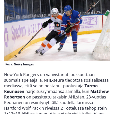
Kuva:
Getty Images
New York Rangers on vahvistanut joukkuettaan
suomalaispelaajalla. NHL-seura tiedottaa sosiaalisessa
mediassa, että se on nostanut puolustaja
Tarmo
Reunasen
harjoitusryhmäänsä samalla, kun
Matthew
Robertson
on passitettu takaisin AHL:ään. 23-vuotias
Reunanen on esiintynyt tällä kaudella farmissa
Hartford Wolf Packin riveissä 21 ottelussa tehopistein
1+12=13. NHL:ssä minuutteja ei ole vielä tullut. Viime