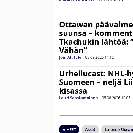
Ottawan päävalmen
suunsa – komment
Tkachukin lähtöä: 
Vähän”
Joni Alatalo
|
05.08.2026
14:12
Urheilucast: NHL-h
Suomeen – neljä Li
kisassa
Lauri Saastamoinen
|
05.08.2026
10:05
AIHEET
Ässät
Lalonde Shawn