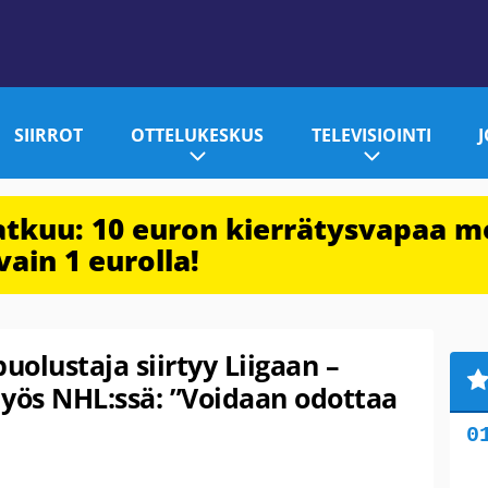
SIIRROT
OTTELUKESKUS
TELEVISIOINTI
jatkuu: 10 euron kierrätysvapaa m
vain 1 eurolla!
olustaja siirtyy Liigaan –
myös NHL:ssä: ”Voidaan odottaa