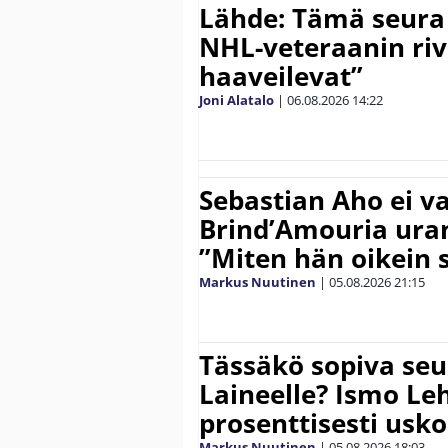
Lähde: Tämä seura
NHL-veteraanin riv
haaveilevat”
Joni Alatalo
|
06.08.2026
14:22
Sebastian Aho ei v
Brind’Amouria uran
”Miten hän oikein 
Markus Nuutinen
|
05.08.2026
21:15
Tässäkö sopiva seu
Laineelle? Ismo Le
prosenttisesti usk
Markus Nuutinen
|
05.08.2026
18:03