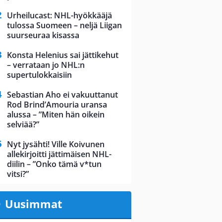
Urheilucast: NHL-hyökkääjä
tulossa Suomeen – neljä Liigan
suurseuraa kisassa
Konsta Helenius sai jättikehut
– verrataan jo NHL:n
supertulokkaisiin
Sebastian Aho ei vakuuttanut
Rod Brind’Amouria uransa
alussa – ”Miten hän oikein
selviää?”
Nyt jysähti! Ville Koivunen
allekirjoitti jättimäisen NHL-
diilin – ”Onko tämä v*tun
vitsi?”
Uusimmat