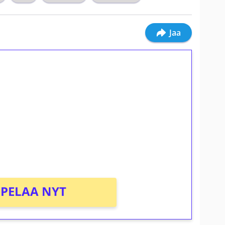
Jaa
ilmaiskierroksia ilman
osta Tuohi 1000 -peliin (arvo 0,20€ per
PELAA NYT