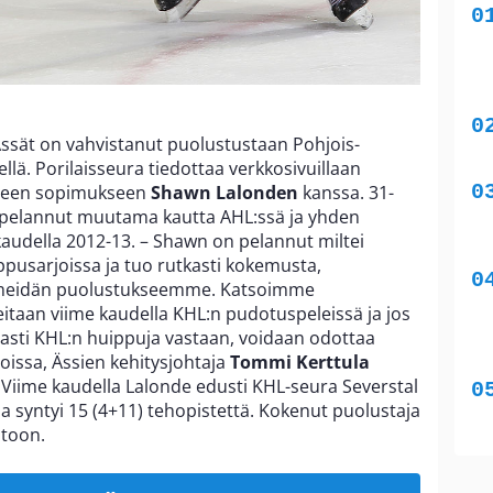
 Ässät on vahvistanut puolustustaan Pohjois-
llä. Porilaisseura tiedottaa verkkosivuillaan
seen sopimukseen
Shawn Lalonden
kanssa. 31-
 pelannut muutama kautta AHL:ssä ja yhden
audella 2012-13. – Shawn on pelannut miltei
usarjoissa ja tuo rutkasti kokemusta,
ttä meidän puolustukseemme. Katsoimme
taan viime kaudella KHL:n pudotuspeleissä ja jos
asti KHL:n huippuja vastaan, voidaan odottaa
oissa, Ässien kehitysjohtaja
Tommi
Kerttula
Viime kaudella Lalonde edusti KHL-seura Severstal
a syntyi 15 (4+11) tehopistettä. Kokenut puolustaja
stoon.