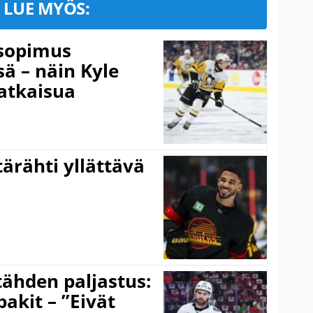
LUE MYÖS:
isopimus
 – näin Kyle
atkaisua
ärähti yllättävä
ähden paljastus:
pakit – ”Eivät