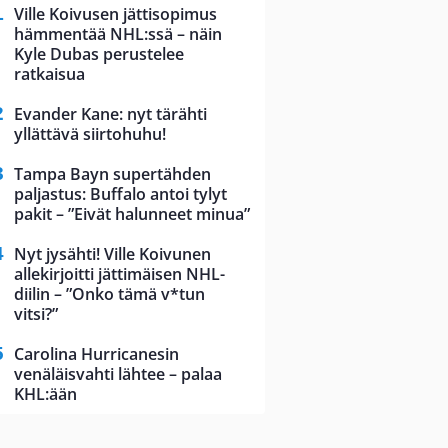
Ville Koivusen jättisopimus
hämmentää NHL:ssä – näin
Kyle Dubas perustelee
ratkaisua
Evander Kane: nyt tärähti
yllättävä siirtohuhu!
Tampa Bayn supertähden
paljastus: Buffalo antoi tylyt
pakit – ”Eivät halunneet minua”
Nyt jysähti! Ville Koivunen
allekirjoitti jättimäisen NHL-
diilin – ”Onko tämä v*tun
vitsi?”
Carolina Hurricanesin
venäläisvahti lähtee – palaa
KHL:ään