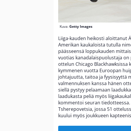
Kuva:
Getty Images
Liiga-kauden heikosti aloittanut
Amerikan kaukaloista tutulla nime
päässeensä loppukauden mittai
vuotias kanadalaispuolustaja on
ottelun Chicago Blackhawksissa k
kymmenen vuotta Euroopan huipp
johtajuutta, taitoa ja fyysisyy
valmennuksen kanssa hänen ottei
siellä pystyy pelaamaan laadukka
laadukasta peliä myös liigakaukal
kommentoi seuran tiedotteessa. 
Tsherepovetsia, jossa 51 otteluss
kuului myös joukkueen kapteeni