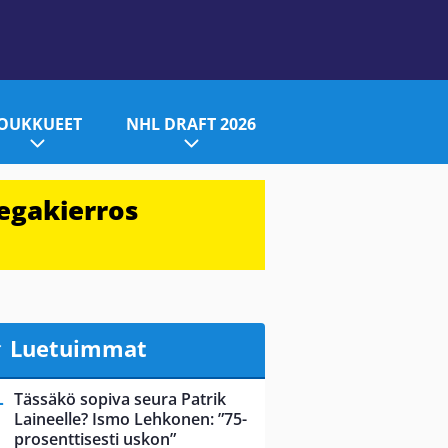
JOUKKUEET
NHL DRAFT 2026
egakierros
Luetuimmat
Tässäkö sopiva seura Patrik
Laineelle? Ismo Lehkonen: ”75-
prosenttisesti uskon”