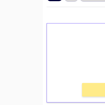
1€ = 10€ arvosta 
kierrätystä!
Talleta 1€
Saat heti 50 ilmaiskierr
kierros)!
Ei kierrätysvaatimusta!