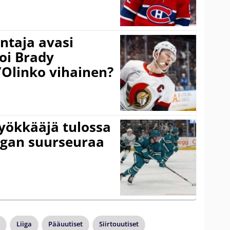
taja avasi
oi Brady
”Olinko vihainen?
yökkääjä tulossa
igan suurseuraa
Liiga
Pääuutiset
Siirtouutiset