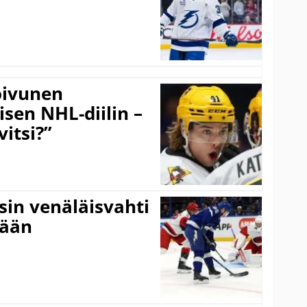
Koivunen
äisen NHL-diilin –
itsi?”
sin venäläisvahti
:ään