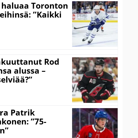
 haluaa Toronton
eihinsä: ”Kaikki
akuuttanut Rod
sa alussa –
selviää?”
ra Patrik
hkonen: ”75-
on”