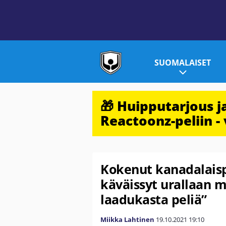
SUOMALAISET
🎁 Huipputarjous 
Reactoonz-peliin - 
Kokenut kanadalaispu
käväissyt urallaan 
laadukasta peliä”
Miikka Lahtinen
19.10.2021
19:10