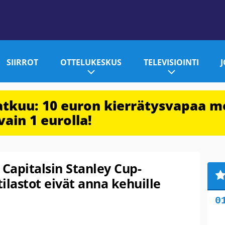
SIIRROT
OTTELUKESKUS
TELEVISIOINTI
jatkuu: 10 euron kierrätysvapaa m
vain 1 eurolla!
apitalsin Stanley Cup-
tilastot eivät anna kehuille