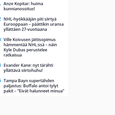
Anze Kopitar: huima
kunnianosoitus!
NHL-hyökkääjän piti siirtyä
Eurooppaan – päättikin uransa
yllättäen 27-vuotiaana
Ville Koivusen jättisopimus
hämmentää NHL:ssä – näin
Kyle Dubas perustelee
ratkaisua
Evander Kane: nyt tärähti
yllättävä siirtohuhu!
Tampa Bayn supertähden
paljastus: Buffalo antoi tylyt
pakit – ”Eivät halunneet minua”