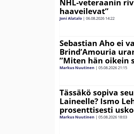
NHL-veteraanin riv
haaveilevat”
Joni Alatalo
|
06.08.2026
14:22
Sebastian Aho ei v
Brind’Amouria uran
”Miten hän oikein 
Markus Nuutinen
|
05.08.2026
21:15
Tässäkö sopiva seu
Laineelle? Ismo Le
prosenttisesti usk
Markus Nuutinen
|
05.08.2026
18:03