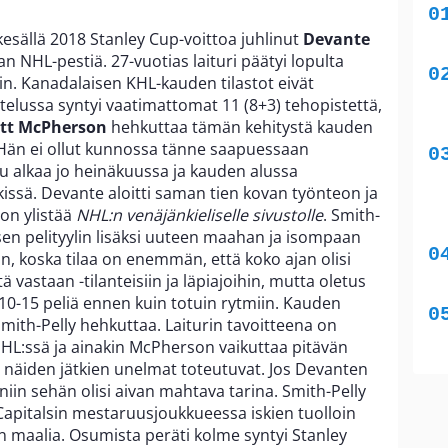
esällä 2018 Stanley Cup-voittoa juhlinut
Devante
an NHL-pestiä. 27-vuotias laituri päätyi lopulta
in. Kanadalaisen KHL-kauden tilastot eivät
ottelussa syntyi vaatimattomat 11 (8+3) tehopistettä,
tt McPherson
hehkuttaa tämän kehitystä kauden
 Hän ei ollut kunnossa tänne saapuessaan
u alkaa jo heinäkuussa ja kauden alussa
kissä. Devante aloitti saman tien kovan työnteon ja
on ylistää
NHL:n venäjänkieliselle sivustolle
. Smith-
sen pelityylin lisäksi uuteen maahan ja isompaan
n, koska tilaa on enemmän, että koko ajan olisi
vastaan -tilanteisiin ja läpiajoihin, mutta oletus
 10-15 peliä ennen kuin totuin rytmiin. Kauden
 Smith-Pelly hehkuttaa. Laiturin tavoitteena on
 NHL:ssä ja ainakin McPherson vaikuttaa pitävän
ä näiden jätkien unelmat toteutuvat. Jos Devanten
niin sehän olisi aivan mahtava tarina. Smith-Pelly
 Capitalsin mestaruusjoukkueessa iskien tuolloin
 maalia. Osumista peräti kolme syntyi Stanley