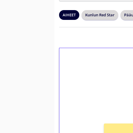
AIHEET
Kunlun Red Star
Pääu
1€ = 10€ arvosta 
kierrätystä!
Talleta 1€
Saat heti 50 ilmaiskierr
kierros)!
Ei kierrätysvaatimusta!