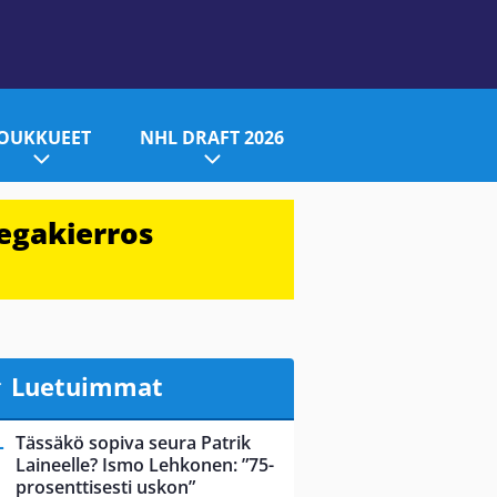
JOUKKUEET
NHL DRAFT 2026
egakierros
Luetuimmat
Tässäkö sopiva seura Patrik
Laineelle? Ismo Lehkonen: ”75-
prosenttisesti uskon”