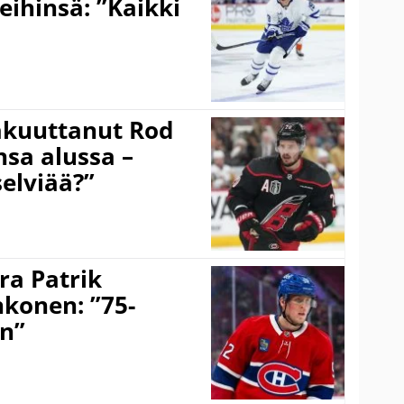
eihinsä: ”Kaikki
akuuttanut Rod
sa alussa –
selviää?”
ra Patrik
hkonen: ”75-
on”