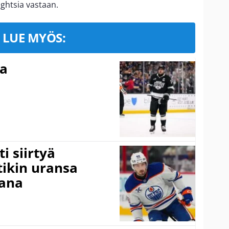
ghtsia vastaan.
LUE MYÖS:
ma
i siirtyä
ikin uransa
aana