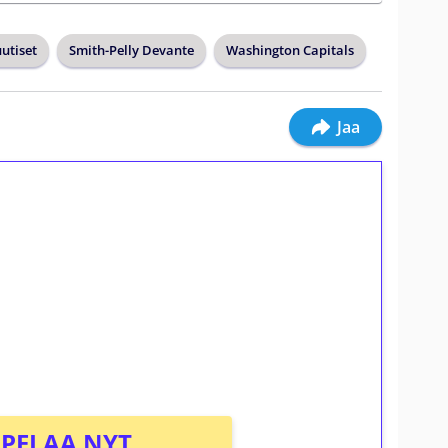
utiset
Smith-Pelly Devante
Washington Capitals
Jaa
ilmaiskierroksia ilman
osta Tuohi 1000 -peliin (arvo 0,20€ per
PELAA NYT