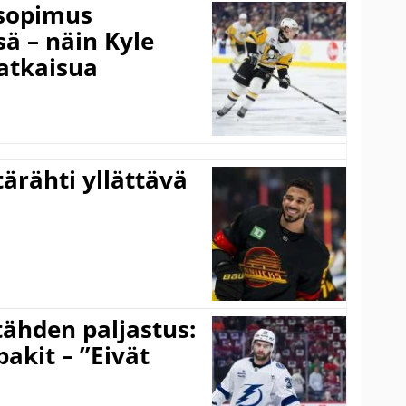
isopimus
 – näin Kyle
atkaisua
ärähti yllättävä
ähden paljastus:
pakit – ”Eivät