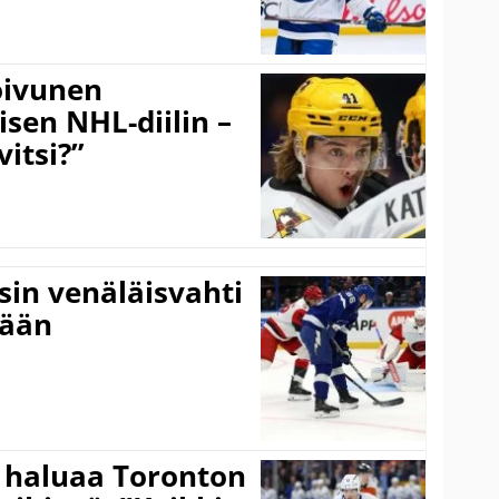
Koivunen
äisen NHL-diilin –
itsi?”
sin venäläisvahti
:ään
 haluaa Toronton