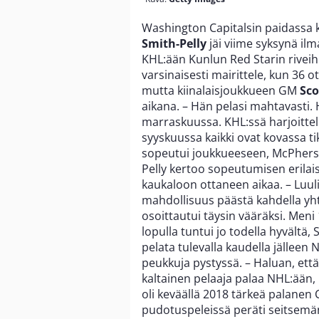
Washington Capitalsin paidassa k
Smith-Pelly
jäi viime syksynä ilm
KHL:ään Kunlun Red Starin riveih
varsinaisesti mairittele, kun 36 
mutta kiinalaisjoukkueen GM
Sco
aikana. – Hän pelasi mahtavasti.
marraskuussa. KHL:ssä harjoittel
syyskuussa kaikki ovat kovassa ti
sopeutui joukkueeseen, McPhers
Pelly kertoo sopeutumisen erilai
kaukaloon ottaneen aikaa. – Luuli
mahdollisuus päästä kahdella yhtä 
osoittautui täysin vääräksi. Meni
lopulla tuntui jo todella hyvältä,
pelata tulevalla kaudella jälleen
peukkuja pystyssä. – Haluan, ett
kaltainen pelaaja palaa NHL:ään, 
oli keväällä 2018 tärkeä palanen
pudotuspeleissä peräti seitsemän