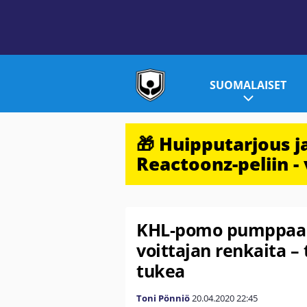
SUOMALAISET
🎁 Huipputarjous 
Reactoonz-peliin - 
KHL-pomo pumppaa C
voittajan renkaita – 
tukea
Toni Pönniö
20.04.2020
22:45