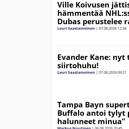
Ville Koivusen jätt
hämmentää NHL:ssä
Dubas perustelee r
Lauri Saastamoinen
|
07.08.2026
12:34
Evander Kane: nyt t
siirtohuhu!
Lauri Saastamoinen
|
07.08.2026
09:21
Tampa Bayn supert
Buffalo antoi tylyt 
halunneet minua”
Markus Nuutinen
|
06.08.2026
20:45