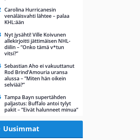
Carolina Hurricanesin
venäläisvahti lähtee – palaa
KHL:ään
Nyt jysähti! Ville Koivunen
allekirjoitti jättimäisen NHL-
diilin – ”Onko tämä v*tun
vitsi?”
Sebastian Aho ei vakuuttanut
Rod Brind’Amouria uransa
alussa – ”Miten hän oikein
selviää?”
Tampa Bayn supertähden
paljastus: Buffalo antoi tylyt
pakit – ”Eivät halunneet minua”
Uusimmat