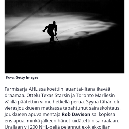
Kuva:
Getty Images
Farmisarja AHL:ssä koettiin lauantai-iltana ikävää
draamaa. Ottelu Texas Starsin ja Toronto Marliesin
välillä päätettiin viime hetkellä perua. Syynä tähän oli
vierasjoukkueen matkassa tapahtunut sairaskohtaus.
Joukkueen apuvalmentaja
Rob Davison
sai kopissa
ensiapua, minkä jälkeen hänet kiidätettiin sairaalaan.
Urallaan yli 200 NHL-peliä pelannut ex-kiekkoiljan