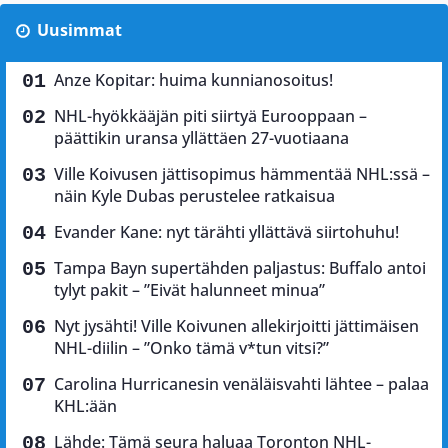
Uusimmat
Anze Kopitar: huima kunnianosoitus!
NHL-hyökkääjän piti siirtyä Eurooppaan –
päättikin uransa yllättäen 27-vuotiaana
Ville Koivusen jättisopimus hämmentää NHL:ssä –
näin Kyle Dubas perustelee ratkaisua
Evander Kane: nyt tärähti yllättävä siirtohuhu!
Tampa Bayn supertähden paljastus: Buffalo antoi
tylyt pakit – ”Eivät halunneet minua”
Nyt jysähti! Ville Koivunen allekirjoitti jättimäisen
NHL-diilin – ”Onko tämä v*tun vitsi?”
Carolina Hurricanesin venäläisvahti lähtee – palaa
KHL:ään
Lähde: Tämä seura haluaa Toronton NHL-