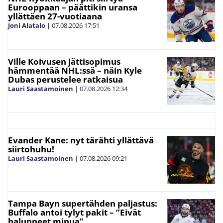
Eurooppaan – päättikin uransa
yllättäen 27-vuotiaana
Joni Alatalo
|
07.08.2026
17:51
Ville Koivusen jättisopimus
hämmentää NHL:ssä – näin Kyle
Dubas perustelee ratkaisua
Lauri Saastamoinen
|
07.08.2026
12:34
Evander Kane: nyt tärähti yllättävä
siirtohuhu!
Lauri Saastamoinen
|
07.08.2026
09:21
Tampa Bayn supertähden paljastus:
Buffalo antoi tylyt pakit – ”Eivät
halunneet minua”