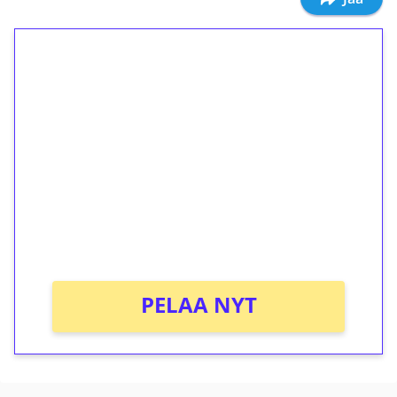
1€ = 10€ arvosta
ilmaiskierroksia ilman
kierrätystä!
Talleta 1€
Saat heti 50 ilmaiskierrosta Tuohi 1000 -
peliin (arvo 0,20€ per kierros)!
Ei kierrätysvaatimusta!
PELAA NYT