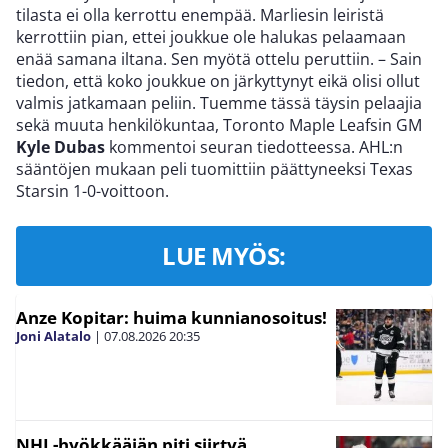
tilasta ei olla kerrottu enempää. Marliesin leiristä
kerrottiin pian, ettei joukkue ole halukas pelaamaan
enää samana iltana. Sen myötä ottelu peruttiin. – Sain
tiedon, että koko joukkue on järkyttynyt eikä olisi ollut
valmis jatkamaan peliin. Tuemme tässä täysin pelaajia
sekä muuta henkilökuntaa, Toronto Maple Leafsin GM
Kyle Dubas
kommentoi seuran tiedotteessa. AHL:n
sääntöjen mukaan peli tuomittiin päättyneeksi Texas
Starsin 1-0-voittoon.
LUE MYÖS:
Anze Kopitar: huima kunnianosoitus!
Joni Alatalo
|
07.08.2026
20:35
NHL-hyökkääjän piti siirtyä