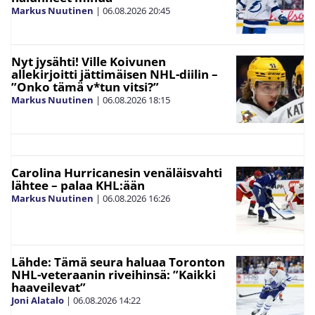
Markus Nuutinen
|
06.08.2026
20:45
Nyt jysähti! Ville Koivunen
allekirjoitti jättimäisen NHL-diilin –
”Onko tämä v*tun vitsi?”
Markus Nuutinen
|
06.08.2026
18:15
Carolina Hurricanesin venäläisvahti
lähtee – palaa KHL:ään
Markus Nuutinen
|
06.08.2026
16:26
Lähde: Tämä seura haluaa Toronton
NHL-veteraanin riveihinsä: ”Kaikki
haaveilevat”
Joni Alatalo
|
06.08.2026
14:22