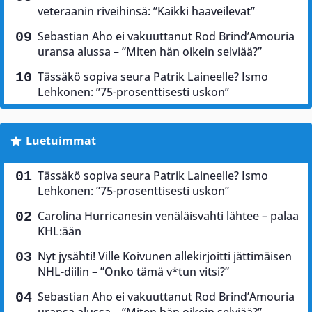
veteraanin riveihinsä: ”Kaikki haaveilevat”
Sebastian Aho ei vakuuttanut Rod Brind’Amouria
uransa alussa – ”Miten hän oikein selviää?”
Tässäkö sopiva seura Patrik Laineelle? Ismo
Lehkonen: ”75-prosenttisesti uskon”
Luetuimmat
Tässäkö sopiva seura Patrik Laineelle? Ismo
Lehkonen: ”75-prosenttisesti uskon”
Carolina Hurricanesin venäläisvahti lähtee – palaa
KHL:ään
Nyt jysähti! Ville Koivunen allekirjoitti jättimäisen
NHL-diilin – ”Onko tämä v*tun vitsi?”
Sebastian Aho ei vakuuttanut Rod Brind’Amouria
uransa alussa – ”Miten hän oikein selviää?”