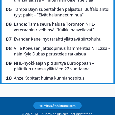
Tampa Bayn supertähden paljastus: Buffalo antoi
tylyt pakit – ”Eivät halunneet minua”
Lähde: Tämä seura haluaa Toronton NHL-
veteraanin riveihinsä: ”Kaikki haaveilevat”
Evander Kane: nyt tärähti yllättävä siirtohuhu!
Ville Koivusen jättisopimus hämmentää NHL:ssä –
näin Kyle Dubas perustelee ratkaisua
NHL-hyökkääjän piti siirtyä Eurooppaan –
päättikin uransa yllättäen 27-vuotiaana
Anze Kopitar: huima kunnianosoitus!
toimitus@nhlsuomi.com
© 2026 - NHL Suomi. Kaikki oikeudet pidätetään.