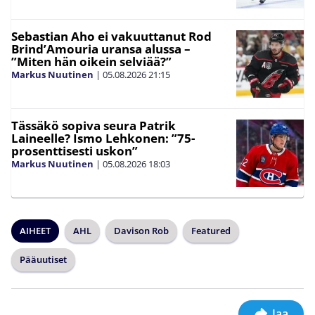
Sebastian Aho ei vakuuttanut Rod
Brind’Amouria uransa alussa –
”Miten hän oikein selviää?”
Markus Nuutinen
|
05.08.2026
21:15
Tässäkö sopiva seura Patrik
Laineelle? Ismo Lehkonen: ”75-
prosenttisesti uskon”
Markus Nuutinen
|
05.08.2026
18:03
AIHEET
AHL
Davison Rob
Featured
Pääuutiset
Jaa