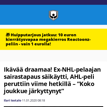
🎁 Huipputarjous jatkuu: 10 euron
kierrätysvapaa megakierros Reactoonz-
peliin - vain 1 eurolla!
Ikävää draamaa! Ex-NHL-pelaajan
sairastapaus säikäytti, AHL-peli
peruttiin viime hetkillä – ”Koko
joukkue järkyttynyt”
Ilari Isotalo
11.01.2020
08:18