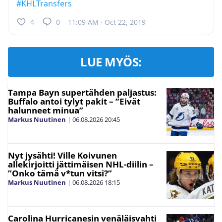
#KHLTransfers
4
0
11:09 AM · Oct 22, 2019
LUE MYÖS:
Tampa Bayn supertähden paljastus:
Buffalo antoi tylyt pakit – ”Eivät
halunneet minua”
Markus Nuutinen
|
06.08.2026
20:45
Nyt jysähti! Ville Koivunen
allekirjoitti jättimäisen NHL-diilin –
”Onko tämä v*tun vitsi?”
Markus Nuutinen
|
06.08.2026
18:15
Carolina Hurricanesin venäläisvahti