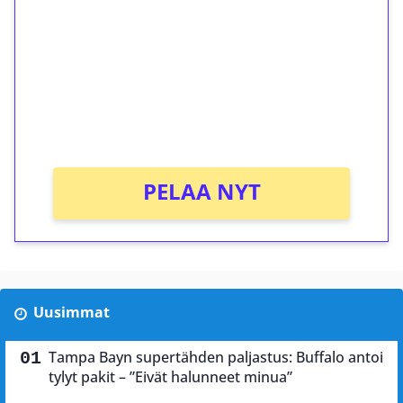
kierrätystä!
Talleta 1€
Saat heti 50 ilmaiskierrosta Tuohi 1000 -
peliin (arvo 0,20€ per kierros)!
Ei kierrätysvaatimusta!
PELAA NYT
Uusimmat
Tampa Bayn supertähden paljastus: Buffalo antoi
tylyt pakit – ”Eivät halunneet minua”