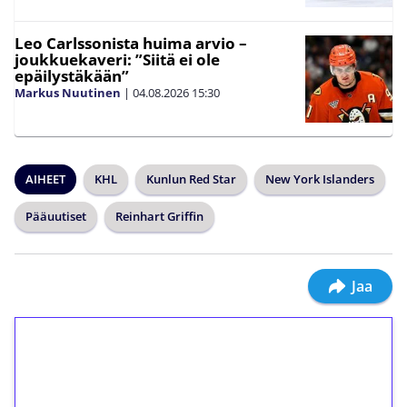
Leo Carlssonista huima arvio –
joukkuekaveri: ”Siitä ei ole
epäilystäkään”
Markus Nuutinen
|
04.08.2026
15:30
AIHEET
KHL
Kunlun Red Star
New York Islanders
Pääuutiset
Reinhart Griffin
Jaa
1€ = 10€ arvosta
ilmaiskierroksia ilman