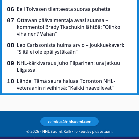
Eeli Tolvasen tilanteesta suoraa puhetta
Ottawan päävalmentaja avasi suunsa –
kommentoi Brady Tkachukin lähtöä: ”Olinko
vihainen? Vähän”
Leo Carlssonista huima arvio – joukkuekaveri:
”Siitä ei ole epäilystäkään”
NHL-kärkivaraus Juho Piiparinen: ura jatkuu
Liigassa!
Lähde: Tämä seura haluaa Toronton NHL-
veteraanin riveihinsä: ”Kaikki haaveilevat”
toimitus@nhlsuomi.com
© 2026 - NHL Suomi. Kaikki oikeudet pidätetään.