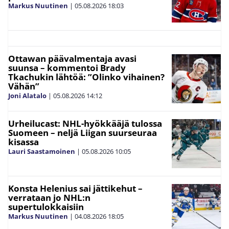
Markus Nuutinen
|
05.08.2026
18:03
Ottawan päävalmentaja avasi
suunsa – kommentoi Brady
Tkachukin lähtöä: ”Olinko vihainen?
Vähän”
Joni Alatalo
|
05.08.2026
14:12
Urheilucast: NHL-hyökkääjä tulossa
Suomeen – neljä Liigan suurseuraa
kisassa
Lauri Saastamoinen
|
05.08.2026
10:05
Konsta Helenius sai jättikehut –
verrataan jo NHL:n
supertulokkaisiin
Markus Nuutinen
|
04.08.2026
18:05