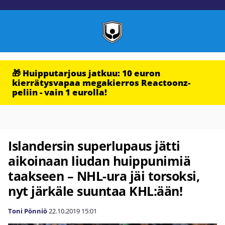
🎁 Huipputarjous jatkuu: 10 euron
kierrätysvapaa megakierros Reactoonz-
peliin - vain 1 eurolla!
Islandersin superlupaus jätti
aikoinaan liudan huippunimiä
taakseen – NHL-ura jäi torsoksi,
nyt järkäle suuntaa KHL:ään!
Toni Pönniö
22.10.2019
15:01