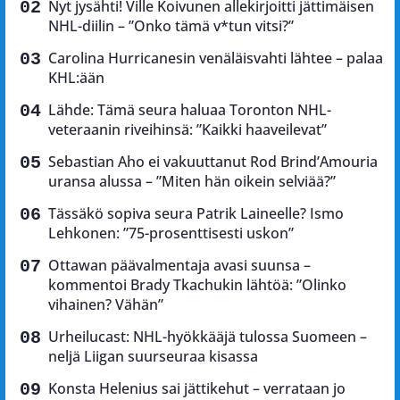
Nyt jysähti! Ville Koivunen allekirjoitti jättimäisen
NHL-diilin – ”Onko tämä v*tun vitsi?”
Carolina Hurricanesin venäläisvahti lähtee – palaa
KHL:ään
Lähde: Tämä seura haluaa Toronton NHL-
veteraanin riveihinsä: ”Kaikki haaveilevat”
Sebastian Aho ei vakuuttanut Rod Brind’Amouria
uransa alussa – ”Miten hän oikein selviää?”
Tässäkö sopiva seura Patrik Laineelle? Ismo
Lehkonen: ”75-prosenttisesti uskon”
Ottawan päävalmentaja avasi suunsa –
kommentoi Brady Tkachukin lähtöä: ”Olinko
vihainen? Vähän”
Urheilucast: NHL-hyökkääjä tulossa Suomeen –
neljä Liigan suurseuraa kisassa
Konsta Helenius sai jättikehut – verrataan jo