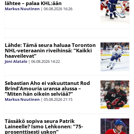
lähtee – palaa KHL:ään
Markus Nuutinen
|
06.08.2026
16:26
Lähde: Tämä seura haluaa Toronton
NHL-veteraanin riveihinsä: ”Kaikki
haaveilevat”
Joni Alatalo
|
06.08.2026
14:22
Sebastian Aho ei vakuuttanut Rod
Brind’Amouria uransa alussa –
”Miten hän oikein selviää?”
Markus Nuutinen
|
05.08.2026
21:15
Tässäkö sopiva seura Patrik
Laineelle? Ismo Lehkonen: ”75-
prosenttisesti uskon”