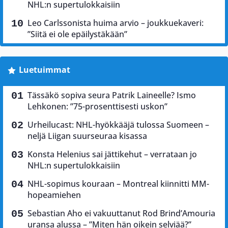
NHL:n supertulokkaisiin
Leo Carlssonista huima arvio – joukkuekaveri:
”Siitä ei ole epäilystäkään”
Luetuimmat
Tässäkö sopiva seura Patrik Laineelle? Ismo
Lehkonen: ”75-prosenttisesti uskon”
Urheilucast: NHL-hyökkääjä tulossa Suomeen –
neljä Liigan suurseuraa kisassa
Konsta Helenius sai jättikehut – verrataan jo
NHL:n supertulokkaisiin
NHL-sopimus kouraan – Montreal kiinnitti MM-
hopeamiehen
Sebastian Aho ei vakuuttanut Rod Brind’Amouria
uransa alussa – ”Miten hän oikein selviää?”