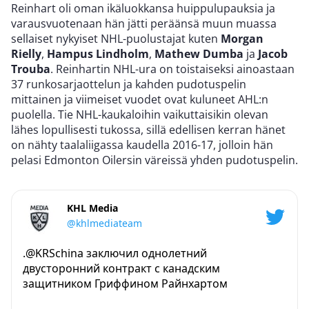
Reinhart oli oman ikäluokkansa huippulupauksia ja
varausvuotenaan hän jätti peräänsä muun muassa
sellaiset nykyiset NHL-puolustajat kuten
Morgan
Rielly
,
Hampus Lindholm
,
Mathew Dumba
ja
Jacob
Trouba
. Reinhartin NHL-ura on toistaiseksi ainoastaan
37 runkosarjaottelun ja kahden pudotuspelin
mittainen ja viimeiset vuodet ovat kuluneet AHL:n
puolella. Tie NHL-kaukaloihin vaikuttaisikin olevan
lähes lopullisesti tukossa, sillä edellisen kerran hänet
on nähty taalaliigassa kaudella 2016-17, jolloin hän
pelasi Edmonton Oilersin väreissä yhden pudotuspelin.
KHL Media
@khlmediateam
.@KRSchina заключил однолетний
двусторонний контракт с канадским
защитником Гриффином Райнхартом