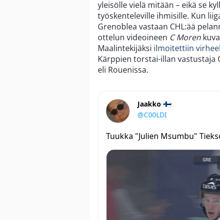
yleisölle vielä mitään – eikä se 
työskenteleville ihmisille. Kun l
Grenoblea vastaan CHL:ää pelannut
ottelun videoineen
C Moren
kuva
Maalintekijäksi
ilmoitettiin virheel
Kärppien torstai-illan vastustaj
eli Rouenissa.
Jaakko 🇫🇮
@C00LDI
Tuukka "Julien Msumbu" Tieks