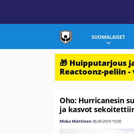
SUOMALAISET
🎁 Huipputarjous 
Reactoonz-peliin - 
Oho: Hurricanesin s
ja kasvot sekoitettii
Miska Miettinen
06.09.2019
15:00