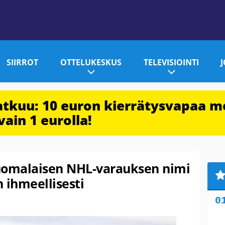
SIIRROT
OTTELUKESKUS
TELEVISIOINTI
jatkuu: 10 euron kierrätysvapaa m
vain 1 eurolla!
uomalaisen NHL-varauksen nimi
n ihmeellisesti