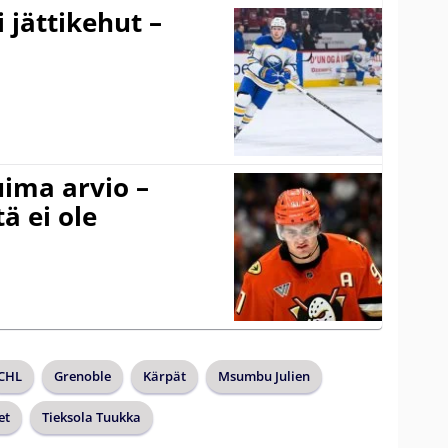
 jättikehut –
uima arvio –
ä ei ole
CHL
Grenoble
Kärpät
Msumbu Julien
et
Tieksola Tuukka