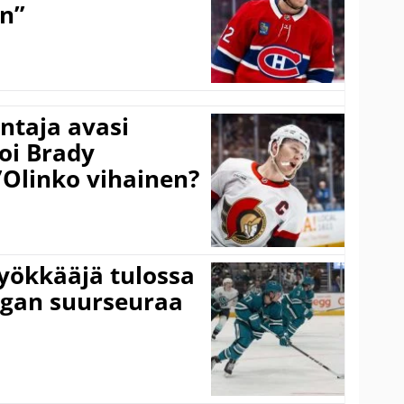
on”
taja avasi
oi Brady
”Olinko vihainen?
yökkääjä tulossa
igan suurseuraa