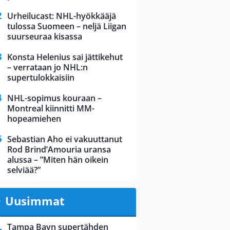
Urheilucast: NHL-hyökkääjä
tulossa Suomeen – neljä Liigan
suurseuraa kisassa
Konsta Helenius sai jättikehut
– verrataan jo NHL:n
supertulokkaisiin
NHL-sopimus kouraan –
Montreal kiinnitti MM-
hopeamiehen
Sebastian Aho ei vakuuttanut
Rod Brind’Amouria uransa
alussa – ”Miten hän oikein
selviää?”
Uusimmat
Tampa Bayn supertähden