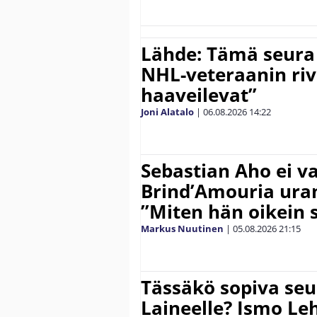
Lähde: Tämä seura
NHL-veteraanin riv
haaveilevat”
Joni Alatalo
|
06.08.2026
14:22
Sebastian Aho ei v
Brind’Amouria uran
”Miten hän oikein 
Markus Nuutinen
|
05.08.2026
21:15
Tässäkö sopiva seu
Laineelle? Ismo Le