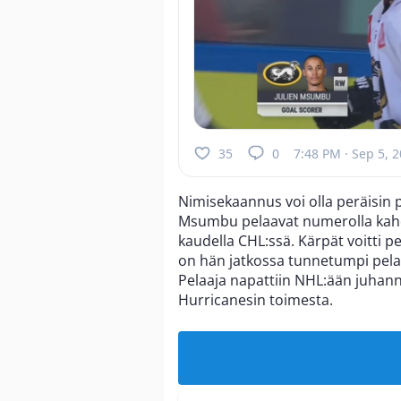
35
0
7:48 PM · Sep 5, 
Nimisekaannus voi olla peräisin p
Msumbu pelaavat numerolla kahd
kaudella CHL:ssä. Kärpät voitti pe
on hän jatkossa tunnetumpi pelaa
Pelaaja napattiin NHL:ään juhann
Hurricanesin toimesta.