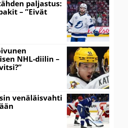
ähden paljastus:
pakit – ”Eivät
Koivunen
äisen NHL-diilin –
itsi?”
sin venäläisvahti
:ään