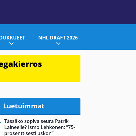
JOUKKUEET
NHL DRAFT 2026
egakierros
Luetuimmat
Tässäkö sopiva seura Patrik
Laineelle? Ismo Lehkonen: ”75-
prosenttisesti uskon”