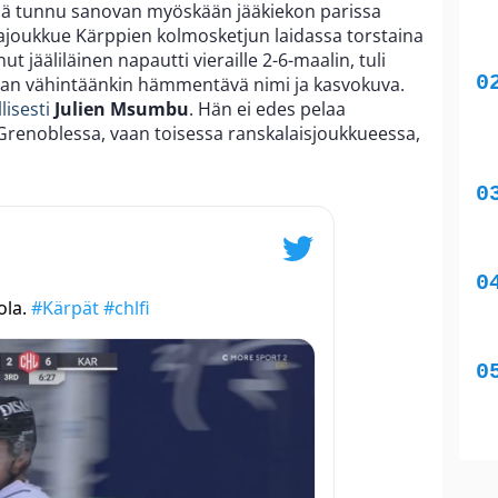
kyllä tunnu sanovan myöskään jääkiekon parissa
iigajoukkue Kärppien kolmosketjun laidassa torstaina
 jääliläinen napautti vieraille 2-6-maalin, tuli
an vähintäänkin hämmentävä nimi ja kasvokuva.
lisesti
Julien Msumbu
. Hän ei edes pelaa
a Grenoblessa, vaan toisessa ranskalaisjoukkueessa,
ola.
#Kärpät
#chlfi