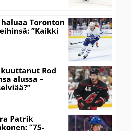
 haluaa Toronton
eihinsä: ”Kaikki
akuuttanut Rod
sa alussa –
selviää?”
ra Patrik
hkonen: ”75-