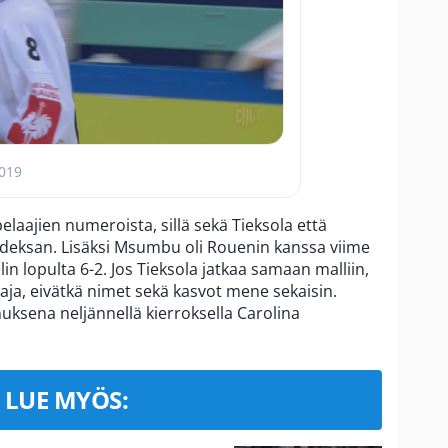
2019
elaajien numeroista, sillä sekä Tieksola että
eksan. Lisäksi Msumbu oli Rouenin kanssa viime
lin lopulta 6-2. Jos Tieksola jatkaa samaan malliin,
ja, eivätkä nimet sekä kasvot mene sekaisin.
uksena neljännellä kierroksella Carolina
LUE MYÖS: