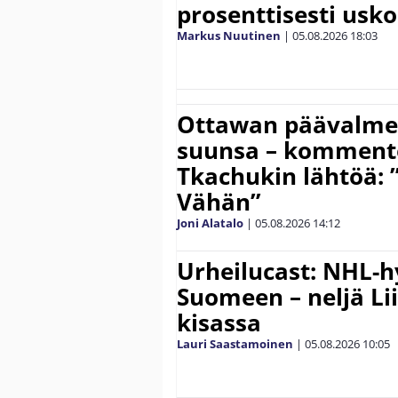
prosenttisesti usk
Markus Nuutinen
|
05.08.2026
18:03
Ottawan päävalmen
suunsa – komment
Tkachukin lähtöä: 
Vähän”
Joni Alatalo
|
05.08.2026
14:12
Urheilucast: NHL-h
Suomeen – neljä Li
kisassa
Lauri Saastamoinen
|
05.08.2026
10:05