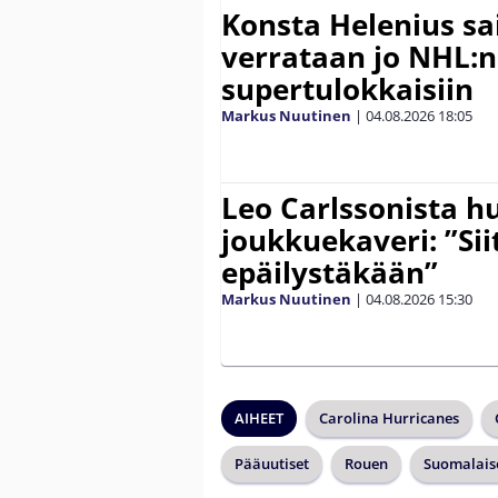
Konsta Helenius sai
verrataan jo NHL:n
supertulokkaisiin
Markus Nuutinen
|
04.08.2026
18:05
Leo Carlssonista h
joukkuekaveri: ”Siit
epäilystäkään”
Markus Nuutinen
|
04.08.2026
15:30
AIHEET
Carolina Hurricanes
Pääuutiset
Rouen
Suomalais