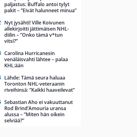
paljastus: Buffalo antoi tylyt
pakit – ”Eivät halunneet minua”
Nyt jysähti! Ville Koivunen
allekirjoitti jättimäisen NHL-
diilin – ”Onko tämä v*tun
vitsi?”
Carolina Hurricanesin
venäläisvahti lähtee – palaa
KHL:ään
Lähde: Tämä seura haluaa
Toronton NHL-veteraanin
riveihinsä: ”Kaikki haaveilevat”
Sebastian Aho ei vakuuttanut
Rod Brind’Amouria uransa
alussa – ”Miten hän oikein
selviää?”