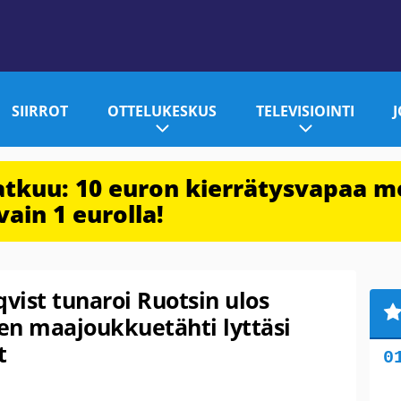
SIIRROT
OTTELUKESKUS
TELEVISIOINTI
jatkuu: 10 euron kierrätysvapaa m
vain 1 eurolla!
vist tunaroi Ruotsin ulos
en maajoukkuetähti lyttäsi
t