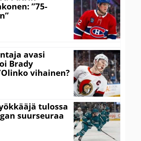
hkonen: ”75-
on”
taja avasi
oi Brady
”Olinko vihainen?
yökkääjä tulossa
igan suurseuraa