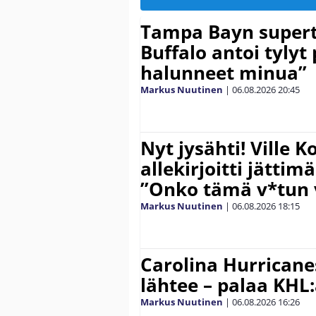
Tampa Bayn supert
Buffalo antoi tylyt 
halunneet minua”
Markus Nuutinen
|
06.08.2026
20:45
Nyt jysähti! Ville 
allekirjoitti jättim
”Onko tämä v*tun v
Markus Nuutinen
|
06.08.2026
18:15
Carolina Hurricane
lähtee – palaa KHL
Markus Nuutinen
|
06.08.2026
16:26