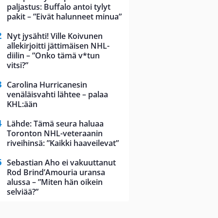
paljastus: Buffalo antoi tylyt
pakit – ”Eivät halunneet minua”
Nyt jysähti! Ville Koivunen
allekirjoitti jättimäisen NHL-
diilin – ”Onko tämä v*tun
vitsi?”
Carolina Hurricanesin
venäläisvahti lähtee – palaa
KHL:ään
Lähde: Tämä seura haluaa
Toronton NHL-veteraanin
riveihinsä: ”Kaikki haaveilevat”
Sebastian Aho ei vakuuttanut
Rod Brind’Amouria uransa
alussa – ”Miten hän oikein
selviää?”