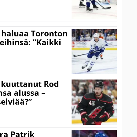
 haluaa Toronton
eihinsä: ”Kaikki
akuuttanut Rod
sa alussa –
selviää?”
ra Patrik