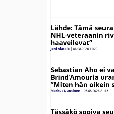
Lähde: Tämä seura
NHL-veteraanin riv
haaveilevat”
Joni Alatalo
|
06.08.2026
14:22
Sebastian Aho ei v
Brind’Amouria uran
”Miten hän oikein 
Markus Nuutinen
|
05.08.2026
21:15
Tässäkö sopiva seu