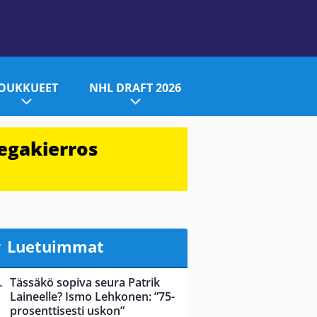
JOUKKUEET
NHL DRAFT 2026
egakierros
Luetuimmat
Tässäkö sopiva seura Patrik
Laineelle? Ismo Lehkonen: ”75-
prosenttisesti uskon”