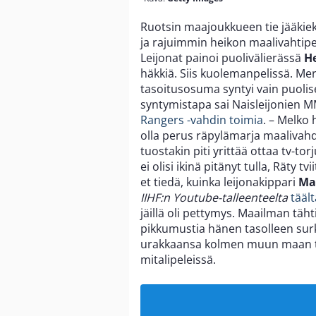
Ruotsin maajoukkueen tie jääkiek
ja rajuimmin heikon maalivahtipel
Leijonat painoi puolivälierässä
H
häkkiä. Siis kuolemanpelissä. M
tasoitusosuma syntyi vain puoli
syntymistapa sai Naisleijonien 
Rangers -vahdin toimia
. – Melko 
olla perus räpylämarja maalivahdil
tuostakin piti yrittää ottaa tv-to
ei olisi ikinä pitänyt tulla, Räty t
et tiedä, kuinka leijonakippari
Ma
IIHF:n Youtube-talleenteelta
tääl
jäillä oli pettymys. Maailman täht
pikkumustia hänen tasolleen surk
urakkaansa kolmen muun maan tav
mitalipeleissä.