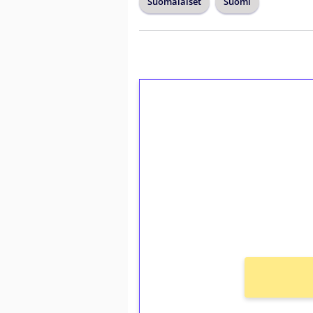
Suomalaiset
Suomi
1€ = 10€ arvosta 
kierrätystä!
Talleta 1€
Saat heti 50 ilmaiskierr
kierros)!
Ei kierrätysvaatimusta!