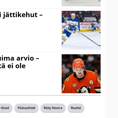
 jättikehut –
uima arvio –
ä ei ole
kisat
Pääuutiset
Räty Noora
Ruotsi