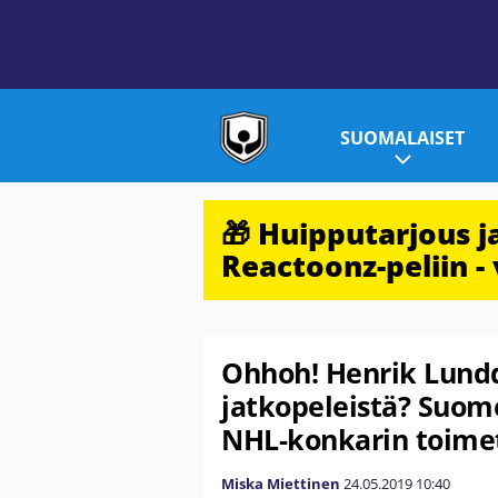
SUOMALAISET
🎁 Huipputarjous 
Reactoonz-peliin - 
Ohhoh! Henrik Lundq
jatkopeleistä? Suom
NHL-konkarin toime
Miska Miettinen
24.05.2019
10:40