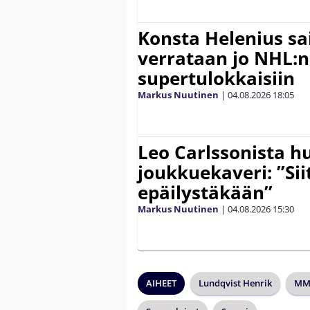
Konsta Helenius sai
verrataan jo NHL:n
supertulokkaisiin
Markus Nuutinen
|
04.08.2026
18:05
Leo Carlssonista h
joukkuekaveri: ”Siit
epäilystäkään”
Markus Nuutinen
|
04.08.2026
15:30
AIHEET
Lundqvist Henrik
MM-