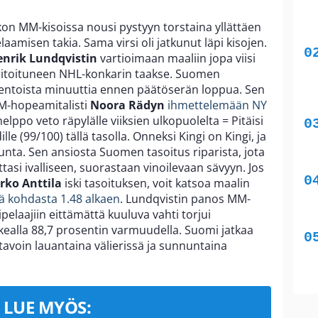
on MM-kisoissa nousi pystyyn torstaina yllättäen
aamisen takia. Sama virsi oli jatkunut läpi kisojen.
enrik Lundqvistin
vartioimaan maaliin jopa viisi
eritoituneen NHL-konkarin taakse. Suomen
sentoista minuuttia ennen päätöserän loppua. Sen
MM-hopeamitalisti
Noora Rädyn
ihmettelemään NY
helppo veto räpylälle viiksien ulkopuolelta = Pitäisi
le (99/100) tällä tasolla. Onneksi Kingi on Kingi, ja
rjunta. Sen ansiosta Suomen tasoitus riparista, jota
viittasi ivalliseen, suorastaan vinoilevaan sävyyn. Jos
rko Anttila
iski tasoituksen, voit katsoa maalin
tä kohdasta 1.48 alkaen
. Lundqvistin panos MM-
ipelaajiin eittämättä kuuluva vahti torjui
ealla 88,7 prosentin varmuudella. Suomi jatkaa
oin lauantaina välierissä ja sunnuntaina
LUE MYÖS: