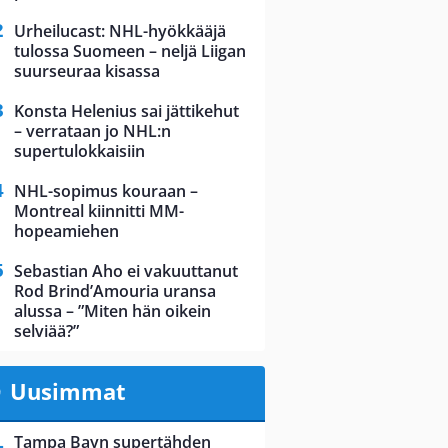
Urheilucast: NHL-hyökkääjä
tulossa Suomeen – neljä Liigan
suurseuraa kisassa
Konsta Helenius sai jättikehut
– verrataan jo NHL:n
supertulokkaisiin
NHL-sopimus kouraan –
Montreal kiinnitti MM-
hopeamiehen
Sebastian Aho ei vakuuttanut
Rod Brind’Amouria uransa
alussa – ”Miten hän oikein
selviää?”
Uusimmat
Tampa Bayn supertähden