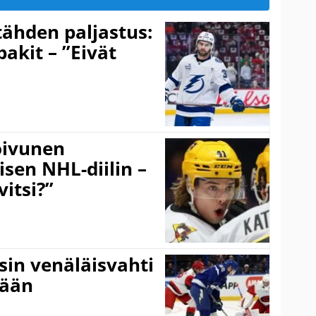
ähden paljastus:
pakit – ”Eivät
Koivunen
äisen NHL-diilin –
itsi?”
sin venäläisvahti
:ään