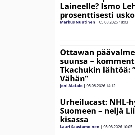
Laineelle? Ismo Le
prosenttisesti usk
Markus Nuutinen
|
05.08.2026
18:03
Ottawan päävalmen
suunsa – komment
Tkachukin lähtöä: 
Vähän”
Joni Alatalo
|
05.08.2026
14:12
Urheilucast: NHL-h
Suomeen – neljä Li
kisassa
Lauri Saastamoinen
|
05.08.2026
10:05