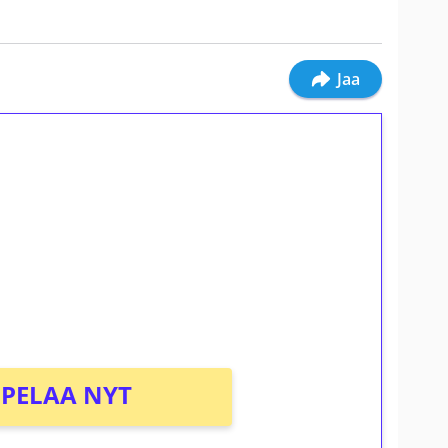
Jaa
ilmaiskierroksia ilman
osta Tuohi 1000 -peliin (arvo 0,20€ per
PELAA NYT