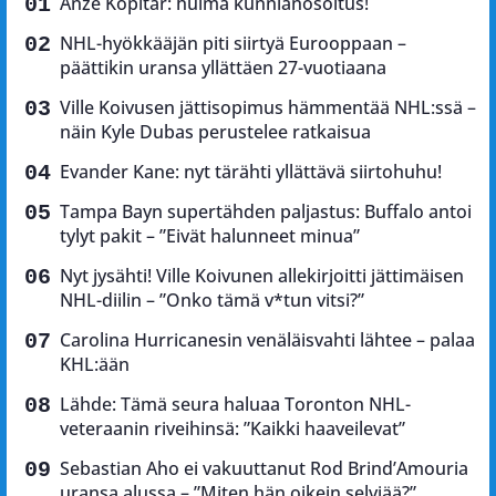
Anze Kopitar: huima kunnianosoitus!
NHL-hyökkääjän piti siirtyä Eurooppaan –
päättikin uransa yllättäen 27-vuotiaana
Ville Koivusen jättisopimus hämmentää NHL:ssä –
näin Kyle Dubas perustelee ratkaisua
Evander Kane: nyt tärähti yllättävä siirtohuhu!
Tampa Bayn supertähden paljastus: Buffalo antoi
tylyt pakit – ”Eivät halunneet minua”
Nyt jysähti! Ville Koivunen allekirjoitti jättimäisen
NHL-diilin – ”Onko tämä v*tun vitsi?”
Carolina Hurricanesin venäläisvahti lähtee – palaa
KHL:ään
Lähde: Tämä seura haluaa Toronton NHL-
veteraanin riveihinsä: ”Kaikki haaveilevat”
Sebastian Aho ei vakuuttanut Rod Brind’Amouria
uransa alussa – ”Miten hän oikein selviää?”