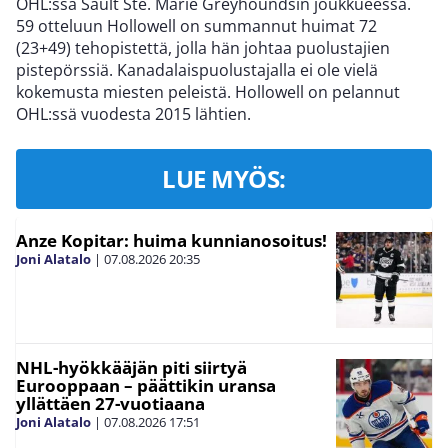
OHL:ssä Sault Ste. Marie Greyhoundsin joukkueessa.
59 otteluun Hollowell on summannut huimat 72
(23+49) tehopistettä, jolla hän johtaa puolustajien
pistepörssiä. Kanadalaispuolustajalla ei ole vielä
kokemusta miesten peleistä. Hollowell on pelannut
OHL:ssä vuodesta 2015 lähtien.
LUE MYÖS:
Anze Kopitar: huima kunnianosoitus!
Joni Alatalo
|
07.08.2026
20:35
NHL-hyökkääjän piti siirtyä
Eurooppaan – päättikin uransa
yllättäen 27-vuotiaana
Joni Alatalo
|
07.08.2026
17:51