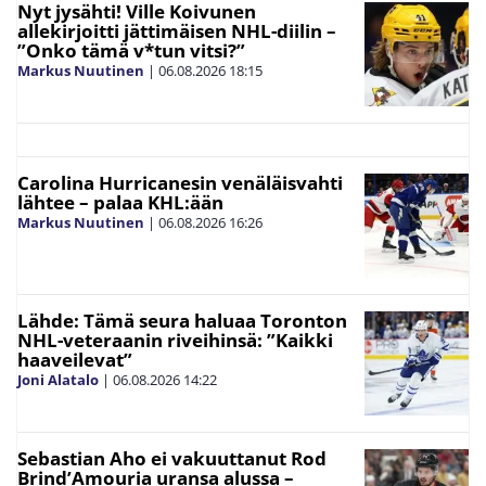
Nyt jysähti! Ville Koivunen
allekirjoitti jättimäisen NHL-diilin –
”Onko tämä v*tun vitsi?”
Markus Nuutinen
|
06.08.2026
18:15
Carolina Hurricanesin venäläisvahti
lähtee – palaa KHL:ään
Markus Nuutinen
|
06.08.2026
16:26
Lähde: Tämä seura haluaa Toronton
NHL-veteraanin riveihinsä: ”Kaikki
haaveilevat”
Joni Alatalo
|
06.08.2026
14:22
Sebastian Aho ei vakuuttanut Rod
Brind’Amouria uransa alussa –