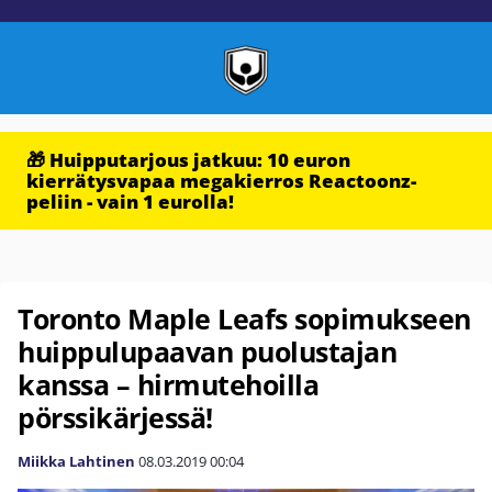
🎁 Huipputarjous jatkuu: 10 euron
kierrätysvapaa megakierros Reactoonz-
peliin - vain 1 eurolla!
Toronto Maple Leafs sopimukseen
huippulupaavan puolustajan
kanssa – hirmutehoilla
pörssikärjessä!
Miikka Lahtinen
08.03.2019
00:04