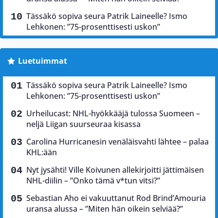
Tässäkö sopiva seura Patrik Laineelle? Ismo
Lehkonen: ”75-prosenttisesti uskon”
Luetuimmat
Tässäkö sopiva seura Patrik Laineelle? Ismo
Lehkonen: ”75-prosenttisesti uskon”
Urheilucast: NHL-hyökkääjä tulossa Suomeen –
neljä Liigan suurseuraa kisassa
Carolina Hurricanesin venäläisvahti lähtee – palaa
KHL:ään
Nyt jysähti! Ville Koivunen allekirjoitti jättimäisen
NHL-diilin – ”Onko tämä v*tun vitsi?”
Sebastian Aho ei vakuuttanut Rod Brind’Amouria
uransa alussa – ”Miten hän oikein selviää?”