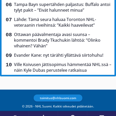
Tampa Bayn supertähden paljastus: Buffalo antoi
tylyt pakit – ”Eivät halunneet minua”
Lähde: Tämä seura haluaa Toronton NHL-
veteraanin riveihinsä: ”Kaikki haaveilevat”
Ottawan päävalmentaja avasi suunsa –
kommentoi Brady Tkachukin lähtöä: ”Olinko
vihainen? Vähän”
Evander Kane: nyt tärähti yllättävä siirtohuhu!
Ville Koivusen jättisopimus hämmentää NHL:ssä –
näin Kyle Dubas perustelee ratkaisua
toimitus@nhlsuomi.com
© 2026 - NHL Suomi. Kaikki oikeudet pidätetään.