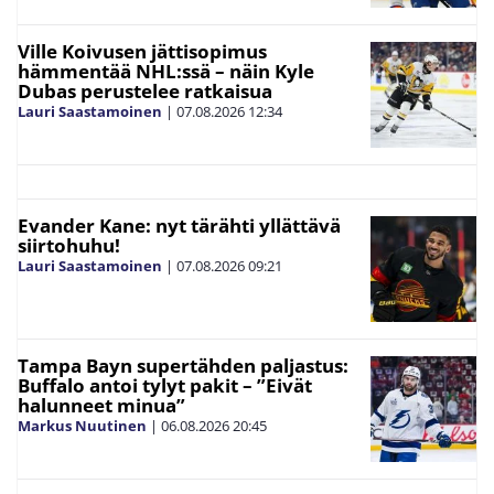
Ville Koivusen jättisopimus
hämmentää NHL:ssä – näin Kyle
Dubas perustelee ratkaisua
Lauri Saastamoinen
|
07.08.2026
12:34
Evander Kane: nyt tärähti yllättävä
siirtohuhu!
Lauri Saastamoinen
|
07.08.2026
09:21
Tampa Bayn supertähden paljastus:
Buffalo antoi tylyt pakit – ”Eivät
halunneet minua”
Markus Nuutinen
|
06.08.2026
20:45