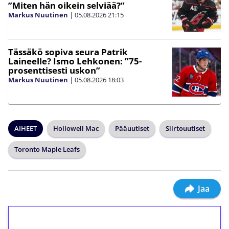
”Miten hän oikein selviää?”
Markus Nuutinen
|
05.08.2026
21:15
Tässäkö sopiva seura Patrik
Laineelle? Ismo Lehkonen: ”75-
prosenttisesti uskon”
Markus Nuutinen
|
05.08.2026
18:03
AIHEET
Hollowell Mac
Pääuutiset
Siirtouutiset
Toronto Maple Leafs
Jaa
1€ = 10€ arvosta