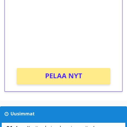
ilmaiskierroksia ilman
kierrätystä!
Talleta 1€
Saat heti 50 ilmaiskierrosta Tuohi 1000 -
peliin (arvo 0,20€ per kierros)!
Ei kierrätysvaatimusta!
PELAA NYT
Uusimmat